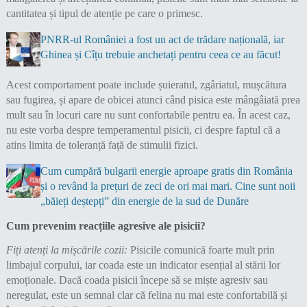
cantitatea și tipul de atenție pe care o primesc.
PNRR-ul României a fost un act de trădare națională, iar
Ghinea și Cîțu trebuie anchetați pentru ceea ce au făcut!
Acest comportament poate include șuieratul, zgâriatul, mușcătura
sau fugirea, și apare de obicei atunci când pisica este mângâiată prea
mult sau în locuri care nu sunt confortabile pentru ea. În acest caz,
nu este vorba despre temperamentul pisicii, ci despre faptul că a
atins limita de toleranță față de stimulii fizici.
Cum cumpără bulgarii energie aproape gratis din România
și o revând la prețuri de zeci de ori mai mari. Cine sunt noii
„băieți deștepți” din energie de la sud de Dunăre
Cum prevenim reacțiile agresive ale pisicii?
Fiți atenți la mișcările cozii:
Pisicile comunică foarte mult prin
limbajul corpului, iar coada este un indicator esențial al stării lor
emoționale. Dacă coada pisicii începe să se miște agresiv sau
neregulat, este un semnal clar că felina nu mai este confortabilă și