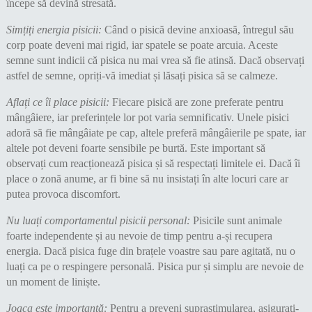
începe să devină stresată.
Simțiți energia pisicii:
Când o pisică devine anxioasă, întregul său
corp poate deveni mai rigid, iar spatele se poate arcuia. Aceste
semne sunt indicii că pisica nu mai vrea să fie atinsă. Dacă observați
astfel de semne, opriți-vă imediat și lăsați pisica să se calmeze.
Aflați ce îi place pisicii:
Fiecare pisică are zone preferate pentru
mângâiere, iar preferințele lor pot varia semnificativ. Unele pisici
adoră să fie mângâiate pe cap, altele preferă mângâierile pe spate, iar
altele pot deveni foarte sensibile pe burtă. Este important să
observați cum reacționează pisica și să respectați limitele ei. Dacă îi
place o zonă anume, ar fi bine să nu insistați în alte locuri care ar
putea provoca discomfort.
Nu luați comportamentul pisicii personal:
Pisicile sunt animale
foarte independente și au nevoie de timp pentru a-și recupera
energia. Dacă pisica fuge din brațele voastre sau pare agitată, nu o
luați ca pe o respingere personală. Pisica pur și simplu are nevoie de
un moment de liniște.
Joaca este importantă:
Pentru a preveni suprastimularea, asigurați-