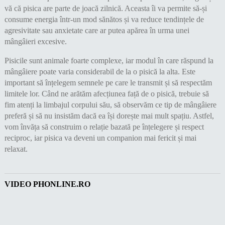
vă că pisica are parte de joacă zilnică. Aceasta îi va permite să-și
consume energia într-un mod sănătos și va reduce tendințele de
agresivitate sau anxietate care ar putea apărea în urma unei
mângâieri excesive.
Pisicile sunt animale foarte complexe, iar modul în care răspund la
mângâiere poate varia considerabil de la o pisică la alta. Este
important să înțelegem semnele pe care le transmit și să respectăm
limitele lor. Când ne arătăm afecțiunea față de o pisică, trebuie să
fim atenți la limbajul corpului său, să observăm ce tip de mângâiere
preferă și să nu insistăm dacă ea își dorește mai mult spațiu. Astfel,
vom învăța să construim o relație bazată pe înțelegere și respect
reciproc, iar pisica va deveni un companion mai fericit și mai
relaxat.
VIDEO PHONLINE.RO