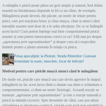
A mângâia o pisică poate părea un gest simplu și natural, însă felina
noastră nu întotdeauna răspunde la fel ca un câine, de exemplu.
Mângâierea poate deveni, din păcate, un motiv de iritare pentru
pisici, care pot reacționa brusc și chiar mușca, chiar și atunci când
intențiile noastre sunt doar de a le arăta afecțiune. De ce se întâmplă
acest lucru? Cum putem înțelege mai bine comportamentul pisicii
noastre și cum putem interacționa corect cu ea? Află mai jos despre
„
agresiunea prin suprastimulare
” și despre cum să-i respectăm
limitele pentru a păstra armonia în relația cu pisica.
Peisaj apocaliptic la Ploiești. Strada Păstorilor: Gunoaie
fermentate la soare, muscărie, focar de infecție!
Motivul pentru care pisicile mușcă atunci când le mângâiem
De multe ori, pisicile care mușcă sau care devin agresive în timpul
mângâierii nu fac acest lucru dintr-o răutate sau dintr-o schimbare a
comportamentului, ci dintr-un motiv fiziologic. Această reacție se
numește „agresiune prin suprastimulare” și este o reacție naturală a
pisicii la stimulii excesivi. Spre deosebire de câini, care pot adora
mângâierea și afecțiunea continuă, pisicile sunt mult mai sensibile la