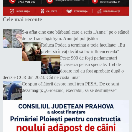
Cele mai recente
S-a aflat cine este bărbatul care a scris „Anna” pe o stâncă
de pe Transfăgărășan. Anunțul polițiștilor
Raluca Podea a terminat a treia facultate: „Eu
prefer să învăț decât să fac influencereală”
Peste 900 de foști parlamentari
încasează pensii speciale. 154 de
dosare noi au fost aprobate după o
decizie CCR din 2023. Cât ne costă lunar
Ce spun călătorii despre noul tren PESA. De ce sunt
dezamăgiți: „Groaznic, execrabil, să se desființeze”