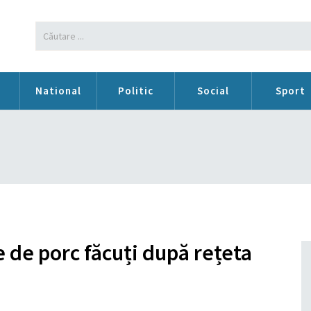
n
National
Politic
Social
Sport
e de porc făcuți după rețeta