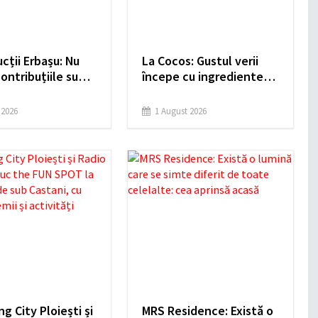
cții Erbașu: Nu
La Cocos: Gustul verii
ontribuțiile sunt
începe cu ingrediente
-plan, dar toate
simple!
ză
e 2026
1 August 2026
g City Ploiești și
MRS Residence: Există o