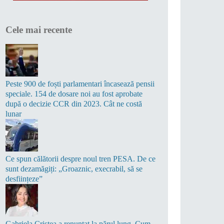
Cele mai recente
Peste 900 de foști parlamentari încasează pensii
speciale. 154 de dosare noi au fost aprobate
după o decizie CCR din 2023. Cât ne costă
lunar
Ce spun călătorii despre noul tren PESA. De ce
sunt dezamăgiți: „Groaznic, execrabil, să se
desființeze”
Gabriela Cristea a renunțat la părul lung. Cum