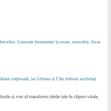
Păstorilor: Gunoaie fermentate la soare, muscărie, focar
dare națională, iar Ghinea și Cîțu trebuie anchetați
rile și vrei să transformi ideile tale în clipuri virale,