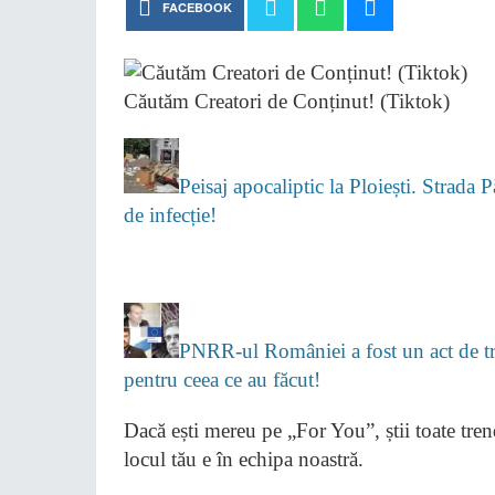
FACEBOOK
Căutăm Creatori de Conținut! (Tiktok)
Peisaj apocaliptic la Ploiești. Strada 
de infecție!
PNRR-ul României a fost un act de tră
pentru ceea ce au făcut!
Dacă ești mereu pe „For You”, știi toate trendu
locul tău e în echipa noastră.