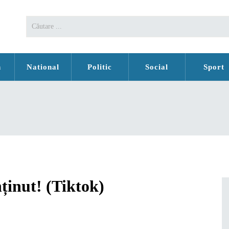
n
National
Politic
Social
Sport
inut! (Tiktok)