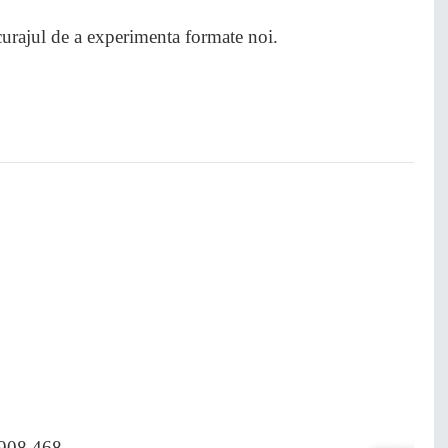
i curajul de a experimenta formate noi.
.908.468