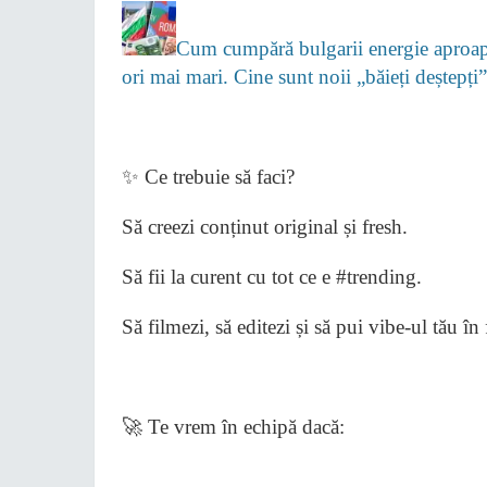
Cum cumpără bulgarii energie aproape
ori mai mari. Cine sunt noii „băieți deștepț
​✨ Ce trebuie să faci?
​Să creezi conținut original și fresh.
​Să fii la curent cu tot ce e #trending.
​Să filmezi, să editezi și să pui vibe-ul tău în
​🚀 Te vrem în echipă dacă: