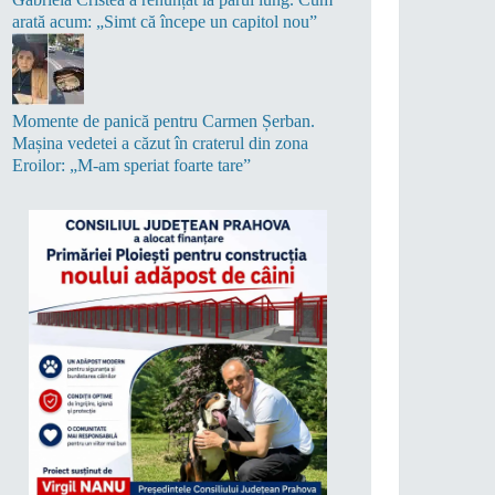
arată acum: „Simt că începe un capitol nou”
Momente de panică pentru Carmen Șerban.
Mașina vedetei a căzut în craterul din zona
Eroilor: „M-am speriat foarte tare”