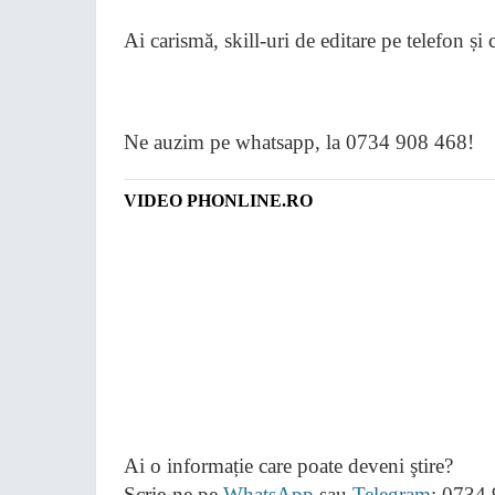
​Ai carismă, skill-uri de editare pe telefon ș
Ne auzim pe whatsapp, la 0734 908 468!
VIDEO PHONLINE.RO
Ai o informație care poate deveni ştire?
Scrie-ne pe
WhatsApp
sau
Telegram
: 0734