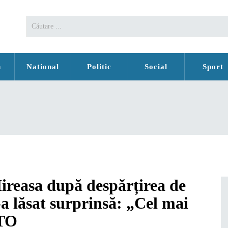
n
National
Politic
Social
Sport
ireasa după despărțirea de
-a lăsat surprinsă: „Cel mai
OTO