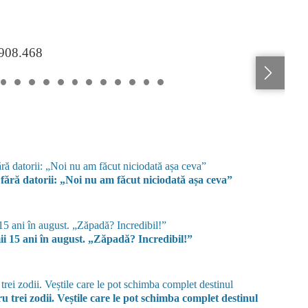
.908.468
 fără datorii: „Noi nu am făcut niciodată așa ceva”
ii 15 ani în august. „Zăpadă? Incredibil!”
 trei zodii. Veștile care le pot schimba complet destinul