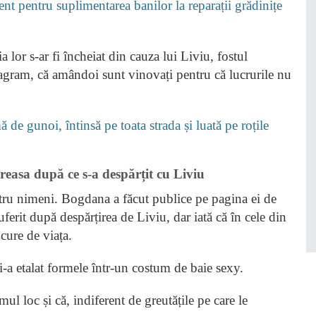
nt pentru suplimentarea banilor la reparații grădinițe
 lor s-ar fi încheiat din cauza lui Liviu, fostul
tagram, că amândoi sunt vinovați pentru că lucrurile nu
 de gunoi, întinsă pe toata strada și luată pe roțile
easa după ce s-a despărțit cu Liviu
ntru nimeni. Bogdana a făcut publice pe pagina ei de
ferit după despărțirea de Liviu, dar iată că în cele din
cure de viața.
i-a etalat formele într-un costum de baie sexy.
mul loc și că, indiferent de greutățile pe care le