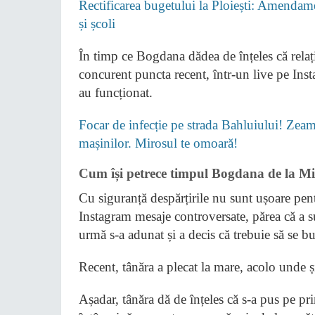
Rectificarea bugetului la Ploiești: Amendame
și școli
În timp ce Bogdana dădea de înțeles că relația
concurent puncta recent, într-un live pe Ins
au funcționat.
Focar de infecție pe strada Bahluiului! Zeamă
mașinilor. Mirosul te omoară!
Cum își petrece timpul Bogdana de la Mir
Cu siguranță despărțirile nu sunt ușoare pe
Instagram mesaje controversate, părea că a su
urmă s-a adunat și a decis că trebuie să se bu
Recent, tânăra a plecat la mare, acolo unde ș
Așadar, tânăra dă de înțeles că s-a pus pe pri