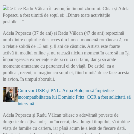
Adela Popescu (37 de ani) și Radu Vâlcan (47 de ani) reprezintă
unul dintre cuplurile de succes din lumea mondenă românească, cu
o relație solidă de 13 ani și 8 ani de căsnicie. Artista este foarte
activă în mediul online și nu ratează niciun moment în care să nu își
împărtășească experiențele de zi cu zi cu fanii, dar și să arate
momente amuzante cu partenerul ei de viață. De astfel, ea a
publicat, recent, o imagine cu soțul ei, fiind uimită de ce face acesta
în avion, în timpul zborului.
Cum vor USR şi PNL- Aripa Bolojan să împiedice
incompatibilitatea lui Dominic Fritz. CCR a fost solicitată să
intervină
Adela Popescu și Radu Vâlcan trăiesc o adevărată poveste de
dragoste de câțiva ani și au încercat, de-a lungul timpului, să îmbine
viața de familie cu cariera, iar până acum le-a ieșit de fiecare dată.