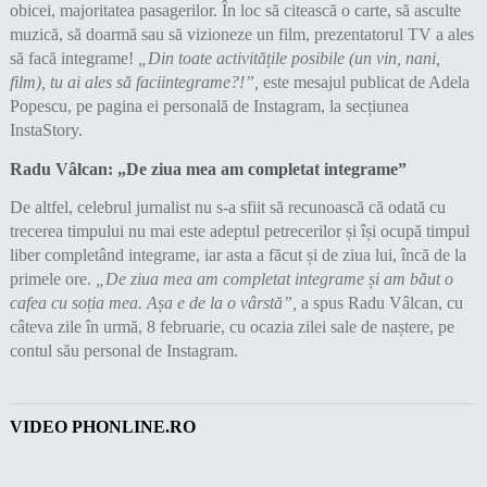
obicei, majoritatea pasagerilor. În loc să citească o carte, să asculte
muzică, să doarmă sau să vizioneze un film, prezentatorul TV a ales
să facă integrame!
„Din toate activitățile posibile (un vin, nani,
film), tu ai ales să faciintegrame?!”,
este mesajul publicat de Adela
Popescu, pe pagina ei personală de Instagram, la secțiunea
InstaStory.
Radu Vâlcan: „De ziua mea am completat integrame”
De altfel, celebrul jurnalist nu s-a sfiit să recunoască că odată cu
trecerea timpului nu mai este adeptul petrecerilor și își ocupă timpul
liber completând integrame, iar asta a făcut și de ziua lui, încă de la
primele ore.
„De ziua mea am completat integrame și am băut o
cafea cu soția mea. Așa e de la o vârstă”,
a spus Radu Vâlcan, cu
câteva zile în urmă, 8 februarie, cu ocazia zilei sale de naștere, pe
contul său personal de Instagram.
VIDEO PHONLINE.RO