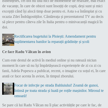
Bineînțeles, cei doi nu uită nici de momentele de relaxare, mai exact
de vacanțe, în care de obicei sunt însoțiți de copii, deși sunt și mici
excepții când își alocă timp doar pentru ei. Asta s-a întâmplat și cu
ocazia Zilei Îndrăgostiților. Cântăreața și prezentatorul TV au decis
să plece pentru câteva zile în Italia pentru o minivacanță magică în
doi.
Rectificarea bugetului la Ploiești: Amendament pentru
suplimentarea banilor la reparații grădinițe și școli
Ce face Radu Vâlcan în avion
Cum este destul de activă în mediul online și nu ratează niciun
moment în care să nu își împărtășească experiențele de zi cu zi cu
fanii, Adela Popescu a publicat, recent, o imagine cu soțul ei, în care
arată ce face acesta în avion, în timpul zborului.
Focar de infecție pe strada Bahluiului! Zeamă de gunoi,
întinsă pe toata strada și luată pe roțile mașinilor. Mirosul te
omoară!
Se pare că lui Radu Vâlcan nu îi plac activitățile pe care le fac, de