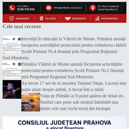
Cele mai recente
Investiții în educație la Vălenii de Munte. Primăria anunță
începerea activităților proiectului pentru extinderea clădirii
Școlii Primare Nr.4 finanțat prin Programul Regional
Sud-Muntenia
Primăria Vălenii de Munte anunță începerea activităților
proiectului pentru extinderea Școlii Primare Nr.2 finanțat
prin Programul Regional Sud-Muntenia
Au trecut 17 ani de la moartea Tatianei Stepa. Lucruri mai
puțin știute despre artistă. A lucrat într-o mină
Viața pe Pământ ar fi putut apărea de două ori.
Studiul care pune sub semnul întrebării una
dintre cele mai vechi teorii din biologie