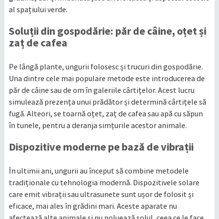
al spațiului verde.
Soluții din gospodărie: păr de câine, oțet și
zaț de cafea
Pe lângă plante, ungurii folosesc și trucuri din gospodărie.
Una dintre cele mai populare metode este introducerea de
păr de câine sau de om în galeriile cârtițelor. Acest lucru
simulează prezența unui prădător și determină cârtițele să
fugă. Alteori, se toarnă oțet, zaț de cafea sau apă cu săpun
în tunele, pentru a deranja simțurile acestor animale.
Dispozitive moderne pe bază de vibrații
În ultimii ani, ungurii au început să combine metodele
tradiționale cu tehnologia modernă. Dispozitivele solare
care emit vibrații sau ultrasunete sunt ușor de folosit și
eficace, mai ales în grădini mari. Aceste aparate nu
afectează alte animale și nu poluează solul, ceea ce le face