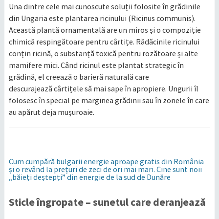
Una dintre cele mai cunoscute soluții folosite în grădinile
din Ungaria este plantarea ricinului (Ricinus communis).
Această plantă ornamentală are un miros și o compoziție
chimică respingătoare pentru cârtițe. Rădăcinile ricinului
conțin ricină, o substanță toxică pentru rozătoare și alte
mamifere mici. Când ricinul este plantat strategic în
grădină, el creează o barieră naturală care
descurajează cârtițele să mai sape în apropiere. Ungurii îl
folosesc în special pe marginea grădinii sau în zonele în care
au apărut deja mușuroaie.
Cum cumpără bulgarii energie aproape gratis din România
și o revând la prețuri de zeci de ori mai mari. Cine sunt noii
„băieți deștepți” din energie de la sud de Dunăre
Sticle îngropate – sunetul care deranjează