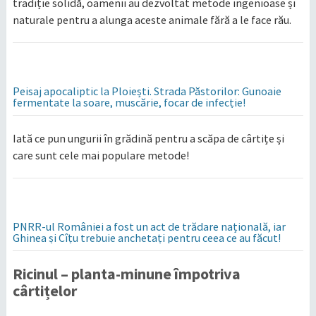
tradiție solidă, oamenii au dezvoltat metode ingenioase și
naturale pentru a alunga aceste animale fără a le face rău.
Peisaj apocaliptic la Ploiești. Strada Păstorilor: Gunoaie
fermentate la soare, muscărie, focar de infecție!
Iată ce pun ungurii în grădină pentru a scăpa de cârtițe și
care sunt cele mai populare metode!
PNRR-ul României a fost un act de trădare națională, iar
Ghinea și Cîțu trebuie anchetați pentru ceea ce au făcut!
Ricinul – planta-minune împotriva
cârtițelor