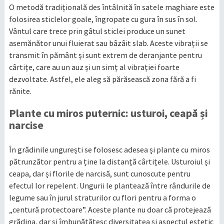
O metodă tradițională des întâlnită în satele maghiare este
folosirea sticlelor goale, îngropate cu gura în sus în sol.
Vântul care trece prin gâtul sticlei produce un sunet
asemănător unui fluierat sau bâzâit slab. Aceste vibrații se
transmit în pământ și sunt extrem de deranjante pentru
cârtițe, care au un auz și un simț al vibrației foarte
dezvoltate. Astfel, ele aleg să părăsească zona fără a fi
rănite.
Plante cu miros puternic: usturoi, ceapă și
narcise
În grădinile ungurești se folosesc adesea și plante cu miros
pătrunzător pentru a ține la distanță cârtițele. Usturoiul și
ceapa, dar și florile de narcisă, sunt cunoscute pentru
efectul lor repelent. Ungurii le plantează între rândurile de
legume sau în jurul straturilor cu flori pentru a forma o
„centură protectoare”. Aceste plante nu doar că protejează
grădina, dar și îmbunătățesc diversitatea și aspectul estetic