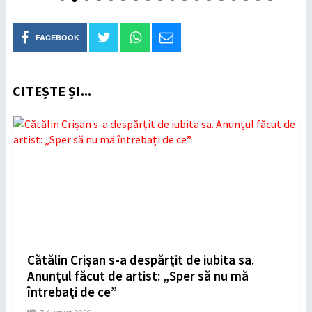
FACEBOOK
CITEȘTE ȘI...
Cătălin Crișan s-a despărțit de iubita sa.
Anunțul făcut de artist: „Sper să nu mă
întrebați de ce”