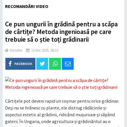
RECOMANDĂRI VIDEO
Ce pun ungurii în grădină pentru a scăpa
de cârtițe? Metoda ingenioasă pe care
trebuie să o știe toți grădinarii
Monden
11 Mai 2025, 08:10
FACEBOOK
Cârtițele pot deveni rapid un coșmar pentru orice grădinar.
Deși nu se hrănesc cu plante, ele distrug rădăcinile și
aspectul estetic al grădinii, ridicând mușuroaie și săpând
galerii. În Ungaria, unde agricultura și grădinăritul au o