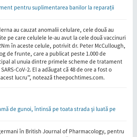
ament pentru suplimentarea banilor la reparații
derna au cauzat anomalii celulare, cele două au
ite pe care celulele le-au avut la cele două vaccinuri
Nm în aceste celule, potrivit dr. Peter McCullough,
og de frunte, care a publicat peste 1.000 de
ncipal al unuia dintre primele scheme de tratament
u SARS-CoV-2. El a adăugat că 48 de ore a fost o
 acest lucru”, notează theepochtimes.com.
amă de gunoi, întinsă pe toata strada și luată pe
i germani în British Journal of Pharmacology, pentru