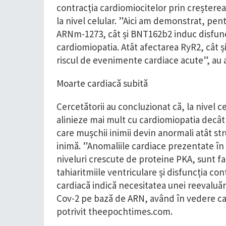
contracția cardiomiocitelor prin creșterea 
la nivel celular. ”Aici am demonstrat, pent
ARNm-1273, cât și BNT162b2 induc disfuncți
cardiomiopatia. Atât afectarea RyR2, cât ș
riscul de evenimente cardiace acute”, au a
Moarte cardiacă subită
Cercetătorii au concluzionat că, la nivel c
alinieze mai mult cu cardiomiopatia decât
care mușchii inimii devin anormali atât stru
inimă. ”Anomaliile cardiace prezentate în
niveluri crescute de proteine ​​PKA, sunt f
tahiaritmiile ventriculare și disfuncția con
cardiacă indică necesitatea unei reevaluări
Cov-2 pe bază de ARN, având în vedere card
potrivit theepochtimes.com.