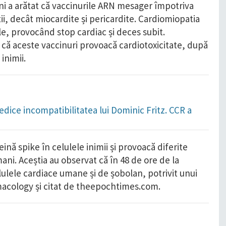
ni a arătat că vaccinurile ARN mesager împotriva
, decât miocardite și pericardite. Cardiomiopatia
, provocând stop cardiac și deces subit.
t că aceste vaccinuri provoacă cardiotoxicitate, după
inimii.
dice incompatibilitatea lui Dominic Fritz. CCR a
ă spike în celulele inimii și provoacă diferite
ni. Aceștia au observat că în 48 de ore de la
lulele cardiace umane și de șobolan, potrivit unui
rmacology și citat de theepochtimes.com.