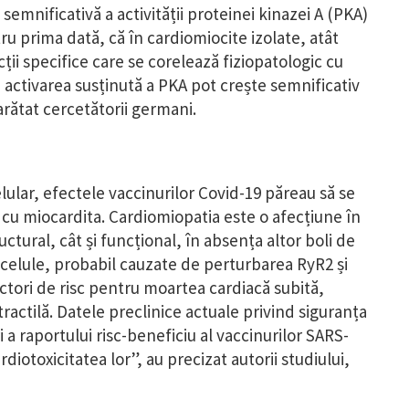
semnificativă a activității proteinei kinazei A (PKA)
ru prima dată, că în cardiomiocite izolate, atât
i specifice care se corelează fiziopatologic cu
i activarea susținută a PKA pot crește semnificativ
rătat cercetătorii germani.
elular, efectele vaccinurilor Covid-19 păreau să se
 cu miocardita. Cardiomiopatia este o afecțiune în
ctural, cât și funcțional, în absența altor boli de
 celule, probabil cauzate de perturbarea RyR2 și
actori de risc pentru moartea cardiacă subită,
tractilă. Datele preclinice actuale privind siguranța
 a raportului risc-beneficiu al vaccinurilor SARS-
iotoxicitatea lor”, au precizat autorii studiului,