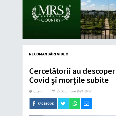
RECOMANDĂRI VIDEO
Cercetătorii au descoperi
Covid și morțile subite
Extern
25 Octombrie 2023, 10:58
FACEBOOK