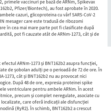
-2, primele vaccinuri pe bază de ARNm, Spikevax
2b2, Pfizer/Biontech), au fost aprobate în 2020.
ambele cazuri, glicoproteina cu vârf SARS-CoV-2
RN mesager care este tradusă de ribozomi
re în cea mai mare parte pot fi clasificate după
cardită, pot fi cauzate atât de ARNm-1273, cât și de
at efectul ARNm-1273 și BNT162b2 asupra funcției,
izolate de șobolan adulți pe o perioadă de 72 de ore. În
A-1273, cât și BNT162b2 nu au provocat nici
logice. După 48 de ore, expresia proteinei spike
itele ventriculare pentru ambele ARNm. În acest
tmice, precum și complet neregulate, asociate cu
localizate, care oferă indicații ale disfuncției
ianodină (RyR2). În schimb, BNT162b2 a crescut