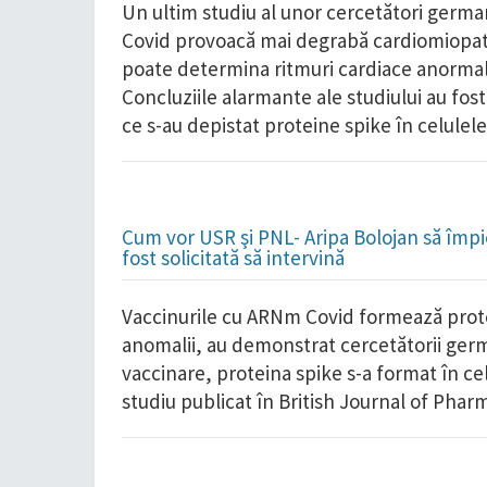
Un ultim studiu al unor cercetători germa
Covid provoacă mai degrabă cardiomiopatii
poate determina ritmuri cardiace anormale
Concluziile alarmante ale studiului au fos
ce s-au depistat proteine spike în celulele 
Cum vor USR şi PNL- Aripa Bolojan să împie
fost solicitată să intervină
Vaccinurile cu ARNm Covid formează protein
anomalii, au demonstrat cercetătorii germa
vaccinare, proteina spike s-a format în ce
studiu publicat în British Journal of Pha