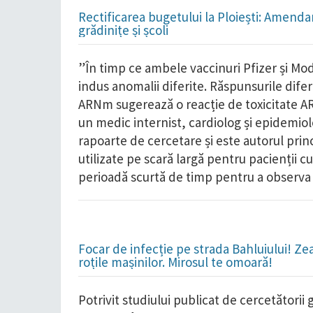
Rectificarea bugetului la Ploiești: Amend
grădinițe și școli
”În timp ce ambele vaccinuri Pfizer și Mo
indus anomalii diferite. Răspunsurile difer
ARNm sugerează o reacție de toxicitate AR
un medic internist, cardiolog și epidemiol
rapoarte de cercetare și este autorul pri
utilizate pe scară largă pentru pacienții c
perioadă scurtă de timp pentru a observa
Focar de infecție pe strada Bahluiului! Ze
roțile mașinilor. Mirosul te omoară!
Potrivit studiului publicat de cercetători