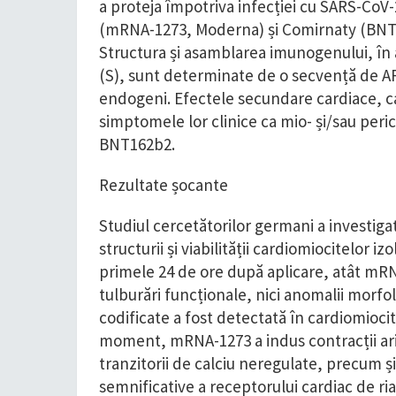
a proteja împotriva infecției cu SARS-CoV
(mRNA-1273, Moderna) și Comirnaty (BNT16
Structura și asamblarea imunogenului, în 
(S), sunt determinate de o secvență de A
endogeni. Efectele secundare cardiace, ca
simptomele lor clinice ca mio- și/sau peri
BNT162b2.
Rezultate șocante
Studiul cercetătorilor germani a investig
structurii și viabilității cardiomiocitelor 
primele 24 de ore după aplicare, atât mRN
tulburări funcționale, nici anomalii morfo
codificate a fost detectată în cardiomioc
moment, mRNA-1273 a indus contracții ari
tranzitorii de calciu neregulate, precum și 
semnificative a receptorului cardiac de r