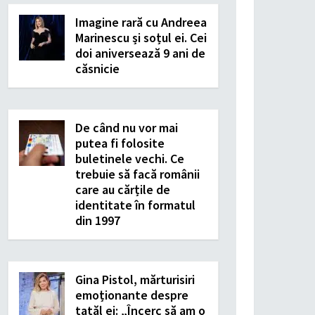
Imagine rară cu Andreea
Marinescu și soțul ei. Cei
doi aniversează 9 ani de
căsnicie
De când nu vor mai
putea fi folosite
buletinele vechi. Ce
trebuie să facă românii
care au cărțile de
identitate în formatul
din 1997
Gina Pistol, mărturisiri
emoționante despre
tatăl ei: „Încerc să am o