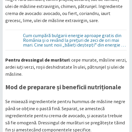
ulei de măsline extravirgin, chimen, pătrunjel. Ingrediente
crema de avocado: avocado, ou fiert, coriandru, iaurt
grecesc, lime, ulei de măsline extravirgin, sare.
Cum cumpără bulgarii energie aproape gratis din
România și o revând la prețuri de zeci de ori mai
mari. Cine sunt noii „băieți deștepți” din energie de
la sud de Dunăre
Pentru dressingul de murături
: cepe murate, măsline verzi,
ardei iuți verzi, roșii deshidratate în ulei, pătrunjel și ulei de
măsline.
Mod de preparare și beneficii nutriționale
Se mixează ingredientele pentru hummus de măsline negre
până se obține o pastă fină. Separat, se amestecă
ingredientele pentru crema de avocado, și aceasta trebuie
să fie omogenă. Dressingul de murături se pregătește tăind
fin și amestecând componentele specifice.