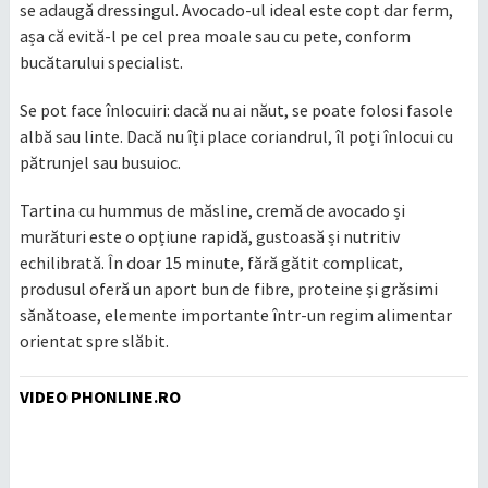
se adaugă dressingul. Avocado-ul ideal este copt dar ferm,
așa că evită-l pe cel prea moale sau cu pete, conform
bucătarului specialist.
Se pot face înlocuiri: dacă nu ai năut, se poate folosi fasole
albă sau linte. Dacă nu îți place coriandrul, îl poți înlocui cu
pătrunjel sau busuioc.
Tartina cu hummus de măsline, cremă de avocado și
murături este o opțiune rapidă, gustoasă și nutritiv
echilibrată. În doar 15 minute, fără gătit complicat,
produsul oferă un aport bun de fibre, proteine și grăsimi
sănătoase, elemente importante într-un regim alimentar
orientat spre slăbit.
VIDEO PHONLINE.RO