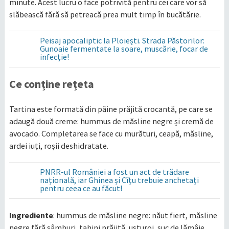
minute. Acest lucru o face potrivită pentru cei care vor să
slăbească fără să petreacă prea mult timp în bucătărie.
Peisaj apocaliptic la Ploiești. Strada Păstorilor:
Gunoaie fermentate la soare, muscărie, focar de
infecție!
Ce conține rețeta
Tartina este formată din pâine prăjită crocantă, pe care se
adaugă două creme: hummus de măsline negre și cremă de
avocado. Completarea se face cu murături, ceapă, măsline,
ardei iuți, roșii deshidratate.
PNRR-ul României a fost un act de trădare
națională, iar Ghinea și Cîțu trebuie anchetați
pentru ceea ce au făcut!
Ingrediente
: hummus de măsline negre: năut fiert, măsline
negre fără sâmburi, tahini prăjită, usturoi, suc de lămâie,