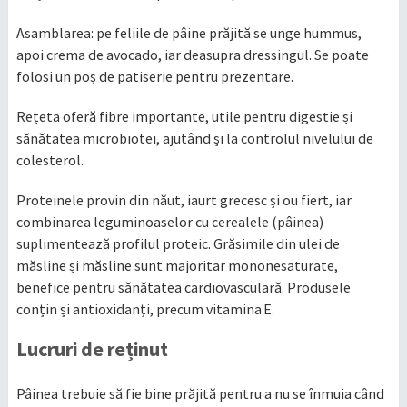
Asamblarea: pe feliile de pâine prăjită se unge hummus,
apoi crema de avocado, iar deasupra dressingul. Se poate
folosi un poș de patiserie pentru prezentare.
Rețeta oferă fibre importante, utile pentru digestie și
sănătatea microbiotei, ajutând și la controlul nivelului de
colesterol.
Proteinele provin din năut, iaurt grecesc și ou fiert, iar
combinarea leguminoaselor cu cerealele (pâinea)
suplimentează profilul proteic. Grăsimile din ulei de
măsline și măsline sunt majoritar mononesaturate,
benefice pentru sănătatea cardiovasculară. Produsele
conțin și antioxidanți, precum vitamina E.
Lucruri de reținut
Pâinea trebuie să fie bine prăjită pentru a nu se înmuia când