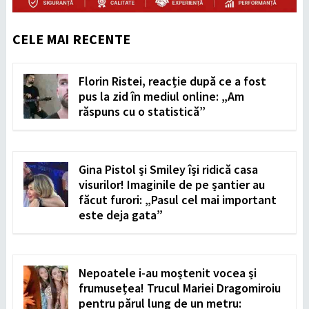
CELE MAI RECENTE
Florin Ristei, reacție după ce a fost
pus la zid în mediul online: „Am
răspuns cu o statistică”
Gina Pistol și Smiley își ridică casa
visurilor! Imaginile de pe șantier au
făcut furori: „Pasul cel mai important
este deja gata”
Nepoatele i-au moștenit vocea și
frumusețea! Trucul Mariei Dragomiroiu
pentru părul lung de un metru: