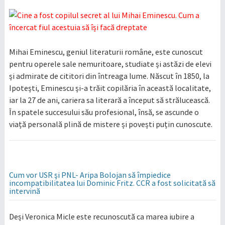
Mihai Eminescu, geniul literaturii române, este cunoscut
pentru operele sale nemuritoare, studiate și astăzi de elevi
și admirate de cititori din întreaga lume. Născut în 1850, la
Ipotești, Eminescu și-a trăit copilăria în această localitate,
iar la 27 de ani, cariera sa literară a început să strălucească.
În spatele succesului său profesional, însă, se ascunde o
viață personală plină de mistere și povești puțin cunoscute.
Cum vor USR şi PNL- Aripa Bolojan să împiedice
incompatibilitatea lui Dominic Fritz. CCR a fost solicitată să
intervină
Deși Veronica Micle este recunoscută ca marea iubire a