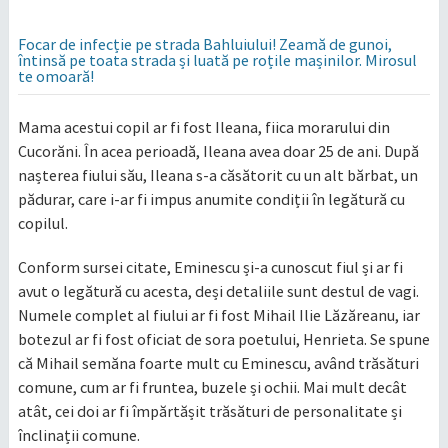
Focar de infecție pe strada Bahluiului! Zeamă de gunoi,
întinsă pe toata strada și luată pe roțile mașinilor. Mirosul
te omoară!
Mama acestui copil ar fi fost Ileana, fiica morarului din
Cucorăni. În acea perioadă, Ileana avea doar 25 de ani. După
nașterea fiului său, Ileana s-a căsătorit cu un alt bărbat, un
pădurar, care i-ar fi impus anumite condiții în legătură cu
copilul.
Conform sursei citate, Eminescu și-a cunoscut fiul și ar fi
avut o legătură cu acesta, deși detaliile sunt destul de vagi.
Numele complet al fiului ar fi fost Mihail Ilie Lăzăreanu, iar
botezul ar fi fost oficiat de sora poetului, Henrieta. Se spune
că Mihail semăna foarte mult cu Eminescu, având trăsături
comune, cum ar fi fruntea, buzele și ochii. Mai mult decât
atât, cei doi ar fi împărtășit trăsături de personalitate și
înclinații comune.