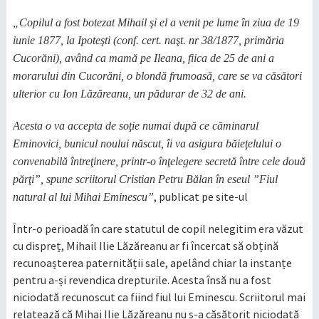
„Copilul a fost botezat Mihail şi el a venit pe lume în ziua de 19
iunie 1877, la Ipoteşti (conf. cert. naşt. nr 38/1877, primăria
Cucorăni), având ca mamă pe Ileana, fiica de 25 de ani a
morarului din Cucorăni, o blondă frumoasă, care se va căsători
ulterior cu Ion Lăzăreanu, un pădurar de 32 de ani.
Acesta o va accepta de soţie numai după ce căminarul
Eminovici, bunicul noului născut, îi va asigura băieţelului o
convenabilă întreţinere, printr-o înţelegere secretă între cele două
părţi”, spune scriitorul Cristian Petru Bălan în eseul ”Fiul
, publicat pe site-ul
natural al lui Mihai Eminescu”
Într-o perioadă în care statutul de copil nelegitim era văzut
cu dispreț, Mihail Ilie Lăzăreanu ar fi încercat să obțină
recunoașterea paternității sale, apelând chiar la instanțe
pentru a-și revendica drepturile. Acesta însă nu a fost
niciodată recunoscut ca fiind fiul lui Eminescu. Scriitorul mai
relatează că Mihai Ilie Lăzăreanu nu s-a căsătorit niciodată