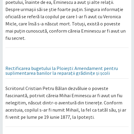
poetului, înainte de ea, Eminescu a avut și alte relații.
Despre urmașii săi se știe foarte puțin. Singura informație
oficială se referă la copilul pe care l-ar fi avut cu Veronica
Micle, care însă s-a născut mort. Totuși, există o poveste
mai puțin cunoscută, conform căreia Eminescu ar fi avut un
fiu secret.
Rectificarea bugetului la Ploiești: Amendament pentru
suplimentarea banilor la reparații grădinițe și școli
Scriitorul Cristian Petru Bălan dezvăluie o poveste
fascinantă, potrivit căreia Mihai Eminescu ar fi avut un fiu
nelegitim, născut dintr-o aventură din tinerețe. Conform
acestuia, copilul s-ar fi numit Mihail, la fel ca tatăl său, și ar
fi venit pe lume pe 19 iunie 1877, la Ipotești.