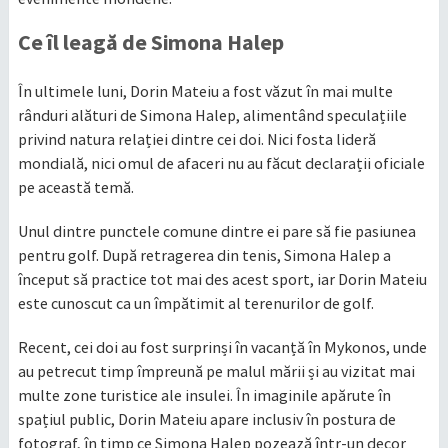
Ce îl leagă de Simona Halep
În ultimele luni, Dorin Mateiu a fost văzut în mai multe
rânduri alături de Simona Halep, alimentând speculațiile
privind natura relației dintre cei doi. Nici fosta lideră
mondială, nici omul de afaceri nu au făcut declarații oficiale
pe această temă.
Unul dintre punctele comune dintre ei pare să fie pasiunea
pentru golf. După retragerea din tenis, Simona Halep a
început să practice tot mai des acest sport, iar Dorin Mateiu
este cunoscut ca un împătimit al terenurilor de golf.
Recent, cei doi au fost surprinși în vacanță în Mykonos, unde
au petrecut timp împreună pe malul mării și au vizitat mai
multe zone turistice ale insulei. În imaginile apărute în
spațiul public, Dorin Mateiu apare inclusiv în postura de
fotograf, în timp ce Simona Halep pozează într-un decor