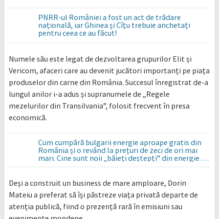
PNRR-ul României a fost un act de trădare
națională, iar Ghinea și Cîțu trebuie anchetați
pentru ceea ce au făcut!
Numele său este legat de dezvoltarea grupurilor Elit și
Vericom, afaceri care au devenit jucători importanți pe piața
produselor din carne din România. Succesul înregistrat de-a
lungul anilor i-a adus și supranumele de „Regele
mezelurilor din Transilvania”, folosit frecvent în presa
economică.
Cum cumpără bulgarii energie aproape gratis din
România și o revând la prețuri de zeci de ori mai
mari. Cine sunt noii „băieți deștepți” din energie de
la sud de Dunăre
Deși a construit un business de mare amploare, Dorin
Mateiu a preferat să își păstreze viața privată departe de
atenția publică, fiind o prezență rară în emisiuni sau
evenimente mondene.