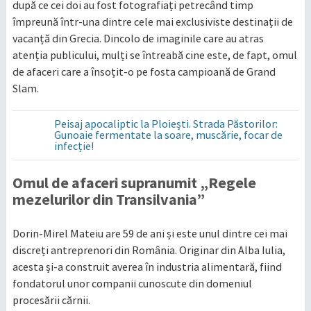
după ce cei doi au fost fotografiați petrecând timp
împreună într-una dintre cele mai exclusiviste destinații de
vacanță din Grecia. Dincolo de imaginile care au atras
atenția publicului, mulți se întreabă cine este, de fapt, omul
de afaceri care a însoțit-o pe fosta campioană de Grand
Slam.
Peisaj apocaliptic la Ploiești. Strada Păstorilor:
Gunoaie fermentate la soare, muscărie, focar de
infecție!
Omul de afaceri supranumit „Regele
mezelurilor din Transilvania”
Dorin-Mirel Mateiu are 59 de ani și este unul dintre cei mai
discreți antreprenori din România. Originar din Alba Iulia,
acesta și-a construit averea în industria alimentară, fiind
fondatorul unor companii cunoscute din domeniul
procesării cărnii.