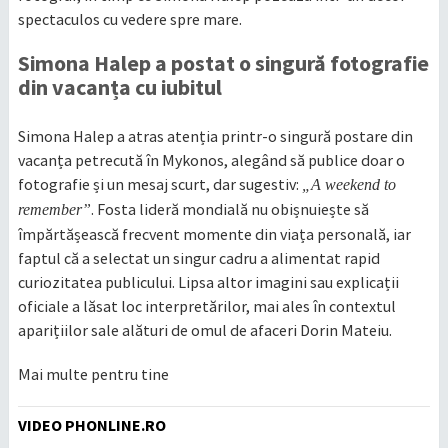
spectaculos cu vedere spre mare.
Simona Halep a postat o singură fotografie
din vacanța cu iubitul
Simona Halep a atras atenția printr-o singură postare din
vacanța petrecută în Mykonos, alegând să publice doar o
fotografie și un mesaj scurt, dar sugestiv:
„A weekend to
. Fosta lideră mondială nu obișnuiește să
remember”
împărtășească frecvent momente din viața personală, iar
faptul că a selectat un singur cadru a alimentat rapid
curiozitatea publicului. Lipsa altor imagini sau explicații
oficiale a lăsat loc interpretărilor, mai ales în contextul
aparițiilor sale alături de omul de afaceri Dorin Mateiu.
Mai multe pentru tine
VIDEO PHONLINE.RO