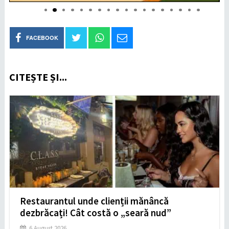
FACEBOOK
CITEȘTE ȘI...
Restaurantul unde clienții mănâncă
dezbrăcați! Cât costă o „seară nud”
6 August 2026