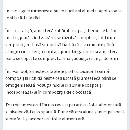
Într-o tigaie rumenește puțin nucile și alunele, apoi scoate-
le și lasă-le la răcit.
Într-o cratiță, amestecă zahărul cu apa și fierbe-le la foc
mediu, până când zahărul se dizolvă complet și obții un
sirop subțire. Lasă siropul să fiarbă câteva minute până
atinge consistența dorită, apoi adaugă untul și amestecă
până se topește complet. La final, adaugă esența de rom.
Într-un bol, amestecă laptele praf cu cacaua. Toarnă
compoziția lichidă peste cea uscată și amestecă până se
omogenizează. Adaugă nucile și alunele coapte și
încorporează-le în compoziția de ciocolată.
Toarnă amestecul într-o tavă tapetată cu folie alimentară
și nivelează-l cu o spatulă. Pune câteva alune și nuci pe toată
suprafață și acoperă cu folie alimentară.