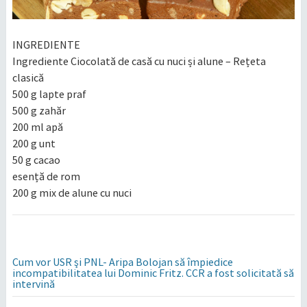
INGREDIENTE
Ingrediente Ciocolată de casă cu nuci și alune – Rețeta
clasică
500 g lapte praf
500 g zahăr
200 ml apă
200 g unt
50 g cacao
esență de rom
200 g mix de alune cu nuci
Cum vor USR şi PNL- Aripa Bolojan să împiedice
incompatibilitatea lui Dominic Fritz. CCR a fost solicitată să
intervină