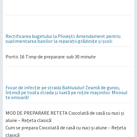
Rectificarea bugetului la Ploiești: Amendament pentru
suplimentarea banilor la reparații grădinițe și școli
Portii: 16 Timp de preparare: sub 30 minute
Focar de infecție pe strada Bahluiului! Zeamă de gunoi,
întinsă pe toata strada și luată pe roțile mașinilor. Mirosul
te omoară!
MOD DE PREPARARE RETETA Ciocolată de casă cu nuci și
alune – Rețeta clasică:
Cum se prepara Ciocolată de casă cu nuci și alune – Rețeta
clasică