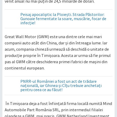
venit anual nu mai puțin de 24,5 miliarde de dolari.
Peisaj apocaliptic la Ploiești. Strada Păstorilor:
Gunoaie fermentate la soare, muscărie, focar de
infecție!
Great Wall Motor (GWM) este una dintre cele mai mari
companii auto atât din China, dar și din întreaga lume. Iar
acum, compania chineză urmează să deschidă o unitate de
producție proprie în Timișoara. Acesta ar urma să fie primul
pas al GWM către deschiderea primei fabrici de mașini din
continentul european.
PNRR-ul României a fost un act de trădare
națională, iar Ghinea și Cîțu trebuie anchetați
pentru ceea ce au făcut!
În Timișoara deja a fost înființată firma locală numită Mind
Automobile Part România SRL, prin intermediul filialei
olandeze a GWM, mai precis, GWM Netherland Investment