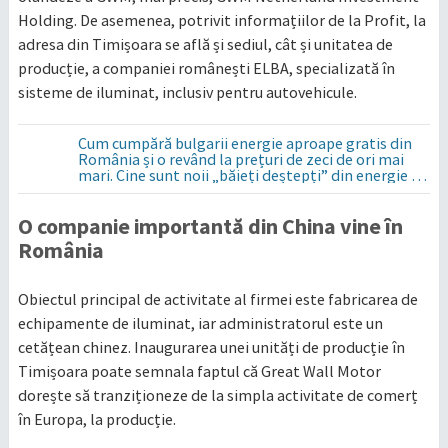
Holding. De asemenea, potrivit informațiilor de la Profit, la
adresa din Timișoara se află și sediul, cât și unitatea de
producție, a companiei românești ELBA, specializată în
sisteme de iluminat, inclusiv pentru autovehicule.
Cum cumpără bulgarii energie aproape gratis din
România și o revând la prețuri de zeci de ori mai
mari. Cine sunt noii „băieți deștepți” din energie de
la sud de Dunăre
O companie importantă din China vine în
România
Obiectul principal de activitate al firmei este fabricarea de
echipamente de iluminat, iar administratorul este un
cetățean chinez. Inaugurarea unei unități de producție în
Timișoara poate semnala faptul că Great Wall Motor
dorește să tranziționeze de la simpla activitate de comerț
în Europa, la producție.