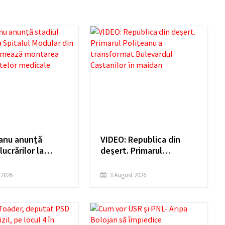
Nanu anunță
VIDEO: Republica din
lucrărilor la
deșert. Primarul
l Modular din
Polițeanu a transformat
i: Urmează
Bulevardul Castanilor în
e 2026
3 August 2026
ea
maidan
mentelor
le