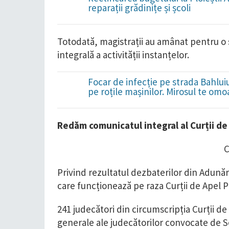
reparații grădinițe și școli
Totodată, magistrații au amânat pentru o ș
integrală a activității instanțelor.
Focar de infecție pe strada Bahluiu
pe roțile mașinilor. Mirosul te omo
Redăm comunicatul integral al Curții de 
Privind rezultatul dezbaterilor din Adunăr
care funcționează pe raza Curții de Apel P
241 judecători din circumscripția Curții de 
generale ale judecătorilor convocate de Se