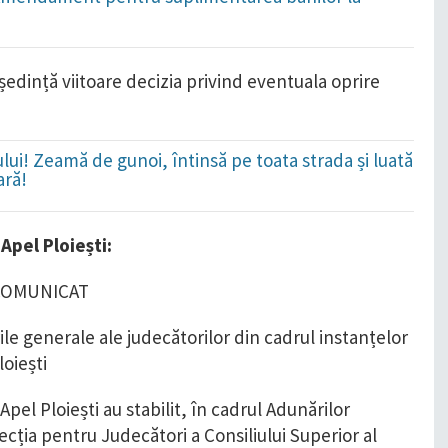
edință viitoare decizia privind eventuala oprire
lui! Zeamă de gunoi, întinsă pe toata strada și luată
ară!
Apel Ploiești:
COMUNICAT
ile generale ale judecătorilor din cadrul instanțelor
loiești
Apel Ploiești au stabilit, în cadrul Adunărilor
cția pentru Judecători a Consiliului Superior al