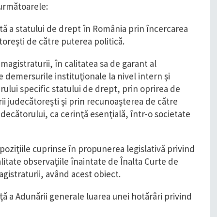
 următoarele:
ă a statului de drept în România prin încercarea
oreşti de către puterea politică.
 magistraturii, în calitatea sa de garant al
 demersurile instituţionale la nivel intern şi
brului specific statului de drept, prin oprirea de
ii judecătoreşti şi prin recunoaşterea de către
decătorului, ca cerinţă esenţială, într-o societate
poziţiile cuprinse în propunerea legislativă privind
alitate observaţiile înaintate de Înalta Curte de
Magistraturii, având acest obiect.
ă a Adunării generale luarea unei hotărâri privind