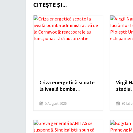
CITEȘTE ȘI...
Criza energetică scoate
Virgil 
la iveală bomba
stadiul 
administrativă de la
Spitalu
Cernavodă: reactoarele
Ploieșt
5 August 2026
30 Iuli
au funcționat fără
montar
autorizație
echipa
medica