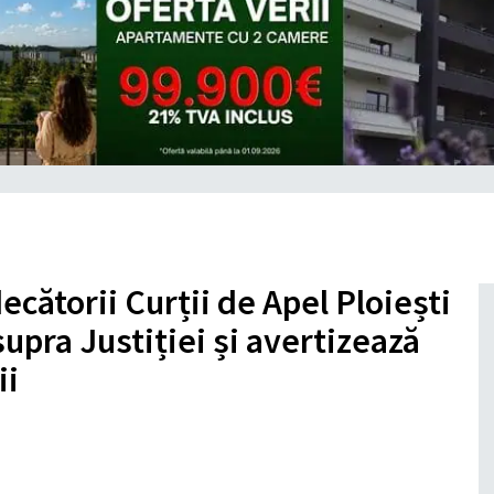
cătorii Curții de Apel Ploiești
supra Justiției și avertizează
ii