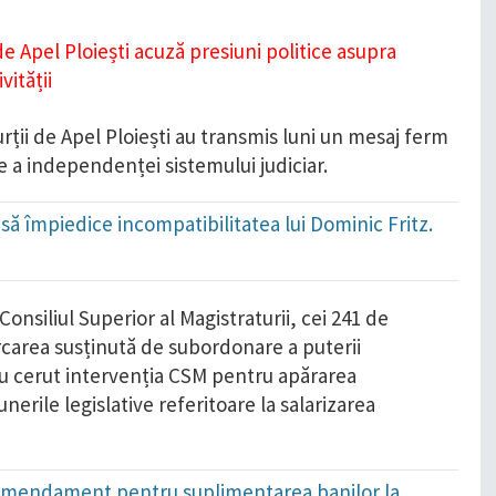
urții de Apel Ploiești au transmis luni un mesaj ferm
e a independenței sistemului judiciar.
să împiedice incompatibilitatea lui Dominic Fritz.
nsiliul Superior al Magistraturii, cei 241 de
rcarea susținută de subordonare a puterii
 au cerut intervenția CSM pentru apărarea
nerile legislative referitoare la salarizarea
i: Amendament pentru suplimentarea banilor la