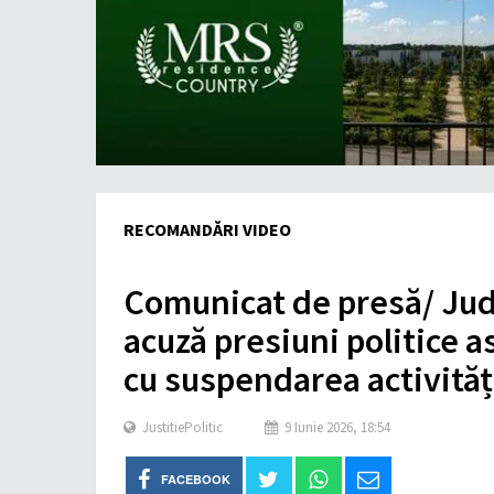
RECOMANDĂRI VIDEO
Comunicat de presă/ Jude
acuză presiuni politice a
cu suspendarea activităț
Justitie
Politic
9 Iunie 2026, 18:54
FACEBOOK