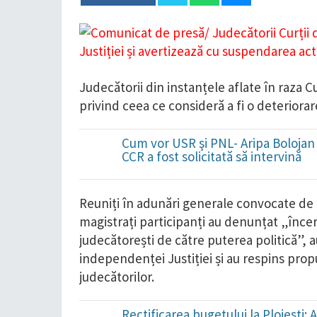
Judecătorii din instanțele aflate în raza C
privind ceea ce consideră a fi o deteriorar
Cum vor USR şi PNL- Aripa Bolojan 
CCR a fost solicitată să intervină
Reuniți în adunări generale convocate de Co
magistrați participanți au denunțat „înce
judecătorești de către puterea politică”,
independenței Justiției și au respins propu
judecătorilor.
Rectificarea bugetului la Ploieșt