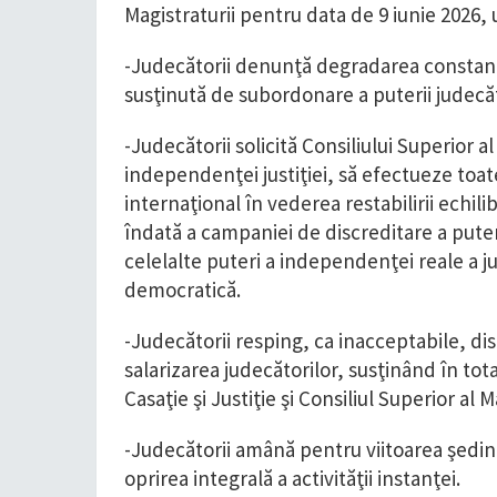
Magistraturii pentru data de 9 iunie 2026,
-Judecătorii denunţă degradarea constant
susţinută de subordonare a puterii judecăt
-Judecătorii solicită Consiliului Superior al
independenţei justiţiei, să efectueze toate
internaţional în vederea restabilirii echili
îndată a campaniei de discreditare a puter
celelalte puteri a independenţei reale a ju
democratică.
-Judecătorii resping, ca inacceptabile, dis
salarizarea judecătorilor, susţinând în tot
Casaţie şi Justiţie şi Consiliul Superior al 
-Judecătorii amână pentru viitoarea şedinţ
oprirea integrală a activităţii instanţei.