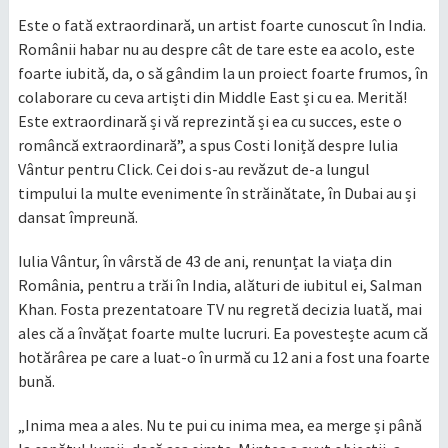
Este o fată extraordinară, un artist foarte cunoscut în India.
Românii habar nu au despre cât de tare este ea acolo, este
foarte iubită, da, o să gândim la un proiect foarte frumos, în
colaborare cu ceva artiști din Middle East și cu ea. Merită!
Este extraordinară și vă reprezintă și ea cu succes, este o
româncă extraordinară”, a spus Costi Ioniță despre Iulia
Vântur pentru Click. Cei doi s-au revăzut de-a lungul
timpului la multe evenimente în străinătate, în Dubai au și
dansat împreună.
Iulia Vântur, în vârstă de 43 de ani, renunțat la viața din
România, pentru a trăi în India, alături de iubitul ei, Salman
Khan. Fosta prezentatoare TV nu regretă decizia luată, mai
ales că a învățat foarte multe lucruri. Ea povestește acum că
hotărârea pe care a luat-o în urmă cu 12 ani a fost una foarte
bună.
„Inima mea a ales. Nu te pui cu inima mea, ea merge și până