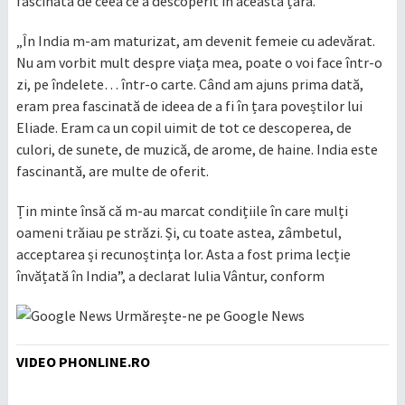
fascinată de ceea ce a descoperit în această țară.
„În India m-am maturizat, am devenit femeie cu adevărat.
Nu am vorbit mult despre viața mea, poate o voi face într-o
zi, pe îndelete… într-o carte. Când am ajuns prima dată,
eram prea fascinată de ideea de a fi în țara poveștilor lui
Eliade. Eram ca un copil uimit de tot ce descoperea, de
culori, de sunete, de muzică, de arome, de haine. India este
fascinantă, are multe de oferit.
Țin minte însă că m-au marcat condițiile în care mulți
oameni trăiau pe străzi. Și, cu toate astea, zâmbetul,
acceptarea și recunoștința lor. Asta a fost prima lecție
învățată în India”, a declarat Iulia Vântur, conform
Urmărește-ne pe Google News
VIDEO PHONLINE.RO