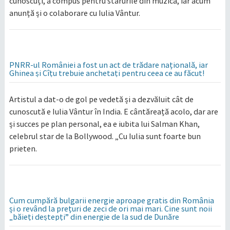
cunoscuți, a compus pentru starurile din muzică, iar acum
anunță și o colaborare cu Iulia Vântur.
PNRR-ul României a fost un act de trădare națională, iar
Ghinea și Cîțu trebuie anchetați pentru ceea ce au făcut!
Artistul a dat-o de gol pe vedetă și a dezvăluit cât de
cunoscută e Iulia Vântur în India. E cântăreață acolo, dar are
și succes pe plan personal, ea e iubita lui Salman Khan,
celebrul star de la Bollywood. „Cu Iulia sunt foarte bun
prieten.
Cum cumpără bulgarii energie aproape gratis din România
și o revând la prețuri de zeci de ori mai mari. Cine sunt noii
„băieți deștepți” din energie de la sud de Dunăre