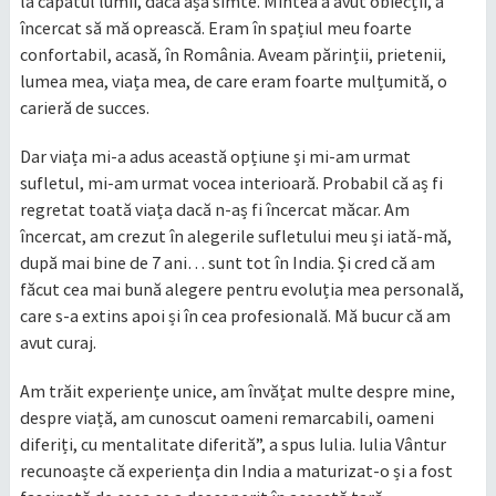
la capătul lumii, dacă așa simte. Mintea a avut obiecții, a
încercat să mă oprească. Eram în spațiul meu foarte
confortabil, acasă, în România. Aveam părinții, prietenii,
lumea mea, viața mea, de care eram foarte mulțumită, o
carieră de succes.
Dar viața mi-a adus această opțiune și mi-am urmat
sufletul, mi-am urmat vocea interioară. Probabil că aș fi
regretat toată viața dacă n-aș fi încercat măcar. Am
încercat, am crezut în alegerile sufletului meu și iată-mă,
după mai bine de 7 ani… sunt tot în India. Și cred că am
făcut cea mai bună alegere pentru evoluția mea personală,
care s-a extins apoi și în cea profesională. Mă bucur că am
avut curaj.
Am trăit experiențe unice, am învățat multe despre mine,
despre viață, am cunoscut oameni remarcabili, oameni
diferiți, cu mentalitate diferită”, a spus Iulia. Iulia Vântur
recunoaște că experiența din India a maturizat-o și a fost