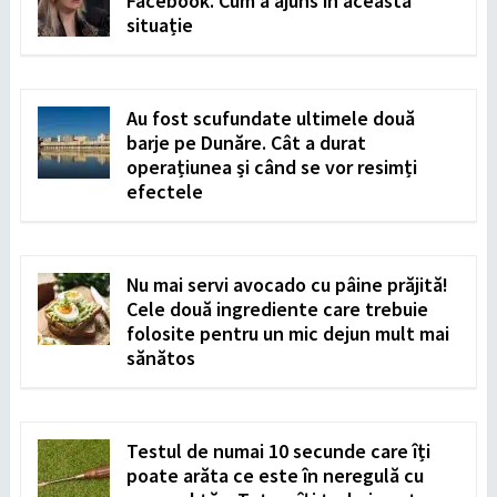
Facebook. Cum a ajuns în această
situație
Au fost scufundate ultimele două
barje pe Dunăre. Cât a durat
operațiunea și când se vor resimți
efectele
Nu mai servi avocado cu pâine prăjită!
Cele două ingrediente care trebuie
folosite pentru un mic dejun mult mai
sănătos
Testul de numai 10 secunde care îți
poate arăta ce este în neregulă cu