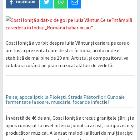
FACEBOOK
Costi Ioniță a vorbit despre Iulia Vântur și cariera pe care o
are fosta prezentatoare de știri în India, acolo unde e
stabilită de mai bine de 10 ani. Artistul și compozitorul va
colabora curând pe plan muzical alături de vedetă.
Peisaj apocaliptic la Ploiești. Strada Păstorilor: Gunoaie
fermentate la soare, muscărie, focar de infecție!
În vârstă de 46 de ani, Costi Ioniță a trecut granițele țării și a
ajuns cunoscut la nivel internațional ca artist, compozitor și
producător muzical. A lansat melodii alături de mulți artiști