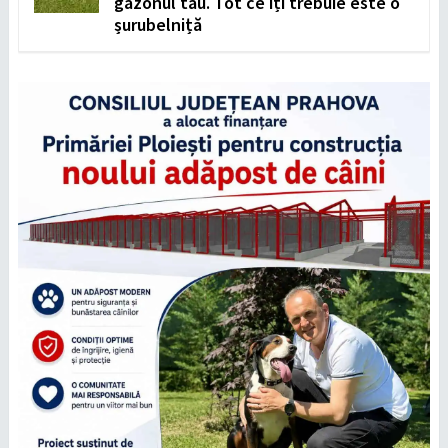
gazonul tău. Tot ce îți trebuie este o
șurubelniță