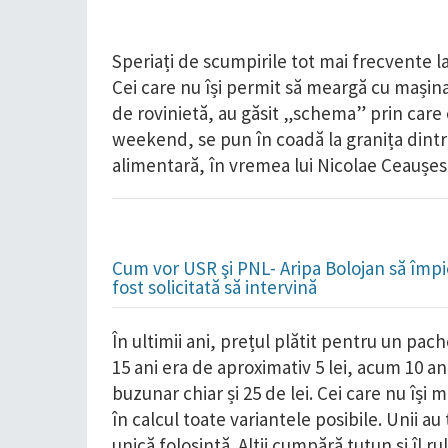
Speriați de scumpirile tot mai frecvente la ț
Cei care nu își permit să meargă cu mașina 
de rovinietă, au găsit „schema” prin care c
weekend, se pun în coadă la granița dintr
alimentară, în vremea lui Nicolae Ceaușes
Cum vor USR şi PNL- Aripa Bolojan să împie
fost solicitată să intervină
În ultimii ani, prețul plătit pentru un pa
15 ani era de aproximativ 5 lei, acum 10 ani
buzunar chiar și 25 de lei. Cei care nu își m
în calcul toate variantele posibile. Unii au
unică folosință. Alții cumpără tutun și îl 