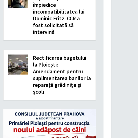
împiedice
incompatibilitatea lui
Dominic Fritz. CCR a
fost solicitată să
intervină
Rectificarea bugetului
la Ploiești:
Amendament pentru
suplimentarea banilor la
reparații grădinițe și
școli