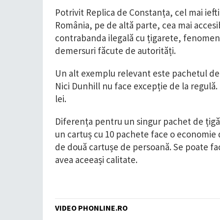
Potrivit Replica de Constanța, cel mai iefti
România, pe de altă parte, cea mai accesibi
contrabanda ilegală cu țigarete, fenomen 
demersuri făcute de autorități.
Un alt exemplu relevant este pachetul de M
Nici Dunhill nu face excepție de la regulă. L
lei.
Diferența pentru un singur pachet de țigăr
un cartuș cu 10 pachete face o economie de
de două cartușe de persoană. Se poate fa
avea aceeași calitate.
VIDEO PHONLINE.RO