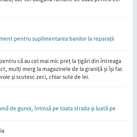
ament pentru suplimentarea banilor la reparații
pentru că au cel mai mic preț la țigări din întreaga
 mulți merg la magazinele de la graniță și își fac
oie și scutesc zeci, chiar sute de lei.
amă de gunoi, întinsă pe toata strada și luată pe
ia