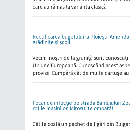
care au rămas la varianta clasică.
Rectificarea bugetului la Ploiești: Amend
grădinițe și școli
Vecinii noștri de la graniță sunt cunoscuți 
Uniune Europeană. Cunoscând acest aspect,
provizii. Cumpără cât de multe cartușe au v
Focar de infecție pe strada Bahluiului! Ze
roțile mașinilor. Mirosul te omoară!
Cât te costă un pachet de țigări din Bulgar