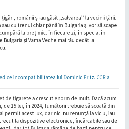
igări, românii și-au găsit „salvarea” la vecinii țării.
sau cu trenul chiar până în Bulgaria și vor să scape
umpără la preț mic. În fiecare zi, în special în
e Bulgaria și Vama Veche mai rău decât la
cu.
dice incompatibilitatea lui Dominic Fritz. CCR a
chet de țigarete a crescut enorm de mult. Dacă acum
, de 15 lei, în 2024, fumătorii trebuie să scoată din
ai permit acest lux, dar nici nu renunță la viciu, iau
 trecut la dispozitive electronice, încărcabile sau de
rulează, dar tot Bulgaria rămâne de bază pentru cei