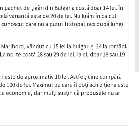
n pachet de țigări din Bulgaria costă doar 14 lei. În
lă variantă este de 20 de lei. Nu luăm în calcul
cunoscut care nu a putut fi stopat nici după lungi
arlboro, vândut cu 15 lei la bulgari și 24 la români.
a noi te costă 28 sau 29 de lei, la ei, doar 18 sau 19
i este de aproximativ 10 lei. Astfel, cine cumpără
 100 de lei. Maximul pe care îl poți achiziționa este
ce economie, dar mulți susțin că produsele nu ar