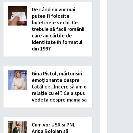
De când nu vor mai
putea fi folosite
buletinele vechi. Ce
trebuie să facă românii
care au cărțile de
identitate în formatul
din 1997
Gina Pistol, mărturisiri
emoționante despre
tatăl ei: „Încerc să am o
relație cu el”. Ce a spus
vedeta despre mama sa
Cum vor USR şi PNL-
Aripa Bolojan să