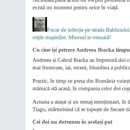
există un moment pentru orice în viață.
Focar de infecție pe strada Bahluiului
roțile mașinilor. Mirosul te omoară!
Cu cine își petrece Andreea Ibacka timp
Andreea și Cabral Ibacka au împreună doi copi
mai frumoase, iar, recent, blondina a publicat
Practic, în timp ce presa din România vuiește
mămică stă acasă, în compania celor doi copii
Aceasta a atașat și un mesaj emoționant, în 
Tiago, mărturisind că se topește de fiecare da
Cei doi nu dormeau în același pat