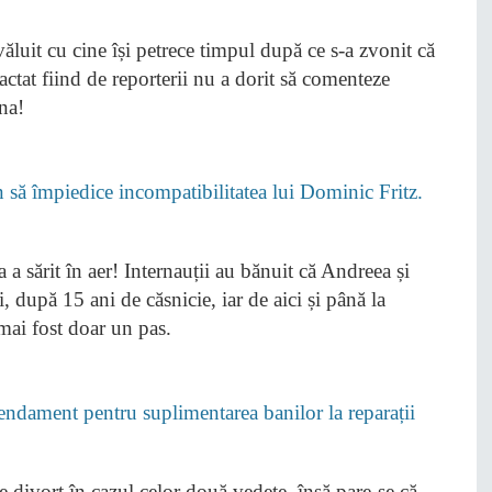
ăluit cu cine își petrece timpul după ce s-a zvonit că
tactat fiind de reporterii nu a dorit să comenteze
ina!
ă împiedice incompatibilitatea lui Dominic Fritz.
a sărit în aer! Internauții au bănuit că Andreea și
, după 15 ani de căsnicie, iar de aici și până la
 mai fost doar un pas.
mendament pentru suplimentarea banilor la reparații
divorț în cazul celor două vedete, însă pare-se că