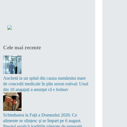
Cele mai recente
Anchetă la un spital din cauza numărului mare
de concedii medicale în plin sezon estival: Unul
din 10 angajați a anunțat că e bolnav
Schimbarea la Față a Domnului 2026: Ce
alimente se sfințesc și se împart pe 6 august.
Preotul explică tradițiile păstrate de generații