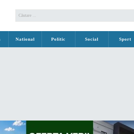
n
National
Politic
Social
Sport