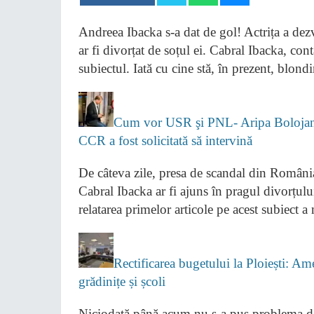
Andreea Ibacka s-a dat de gol! Actrița a dezv
ar fi divorțat de soțul ei. Cabral Ibacka, con
subiectul. Iată cu cine stă, în prezent, blond
Cum vor USR şi PNL- Aripa Bolojan s
CCR a fost solicitată să intervină
De câteva zile, presa de scandal din România 
Cabral Ibacka ar fi ajuns în pragul divorțului
relatarea primelor articole pe acest subiect a
Rectificarea bugetului la Ploiești: A
grădinițe și școli
Niciodată până acum nu s-a pus problema de 