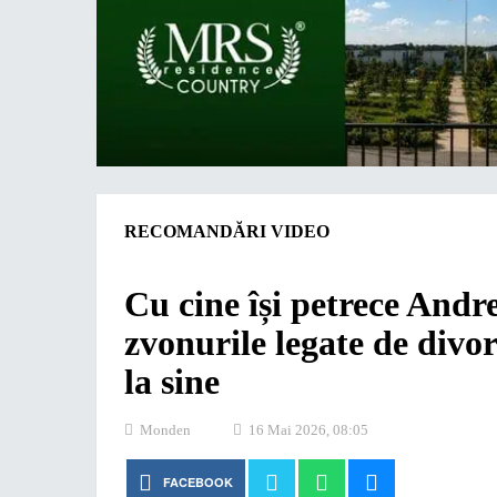
RECOMANDĂRI VIDEO
Cu cine își petrece And
zvonurile legate de divo
la sine
Monden
16 Mai 2026, 08:05
FACEBOOK