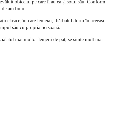
văluit obiceiul pe care îl au ea și soțul său. Conform
t de ani buni.
ații clasice, în care femeia și bărbatul dorm în aceeași
timpul său cu propria persoană.
spălatul mai multor lenjerii de pat, se simte mult mai