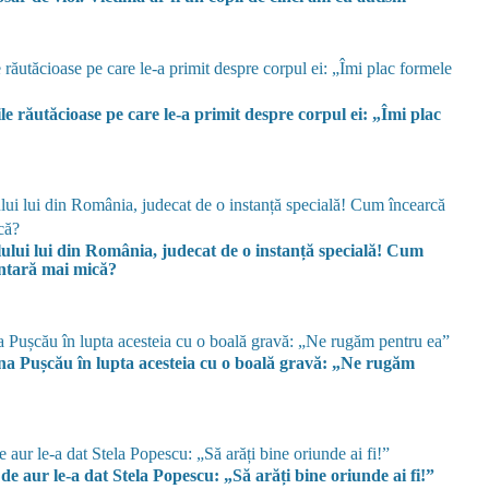
 răutăcioase pe care le-a primit despre corpul ei: „Îmi plac
ului lui din România, judecat de o instanță specială! Cum
entară mai mică?
ina Pușcău în lupta acesteia cu o boală gravă: „Ne rugăm
de aur le-a dat Stela Popescu: „Să arăți bine oriunde ai fi!”