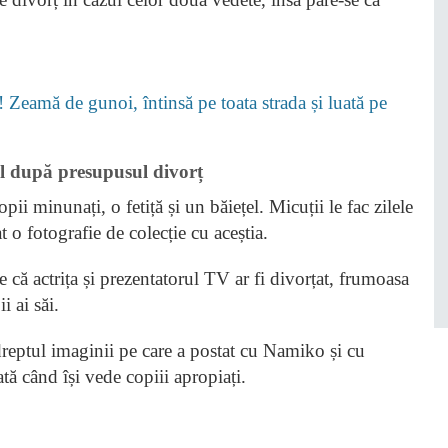
! Zeamă de gunoi, întinsă pe toata strada și luată pe
ul după presupusul divorț
i minunați, o fetiță și un băiețel. Micuții le fac zilele
 o fotografie de colecție cu aceștia.
 că actrița și prezentatorul TV ar fi divorțat, frumoasa
 ai săi.
dreptul imaginii pe care a postat cu Namiko și cu
tă când își vede copiii apropiați.