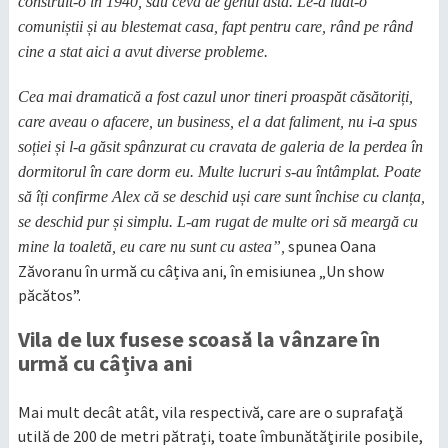
construit-o în 1940, sau ceva de genul ăsta. Le-a luat-o
comuniștii și au blestemat casa, fapt pentru care, rând pe rând
cine a stat aici a avut diverse probleme.
Cea mai dramatică a fost cazul unor tineri proaspăt căsătoriți,
care aveau o afacere, un business, el a dat faliment, nu i-a spus
soției și l-a găsit spânzurat cu cravata de galeria de la perdea în
dormitorul în care dorm eu. Multe lucruri s-au întâmplat. Poate
să îți confirme Alex că se deschid uși care sunt închise cu clanța,
se deschid pur și simplu. L-am rugat de multe ori să meargă cu
spunea Oana
mine la toaletă, eu care nu sunt cu astea”,
Zăvoranu în urmă cu câțiva ani, în emisiunea „Un show
păcătos”.
Vila de lux fusese scoasă la vânzare în
urmă cu câțiva ani
Mai mult decât atât, vila respectivă, care are o suprafaţă
utilă de 200 de metri pătrați, toate îmbunătăţirile posibile,