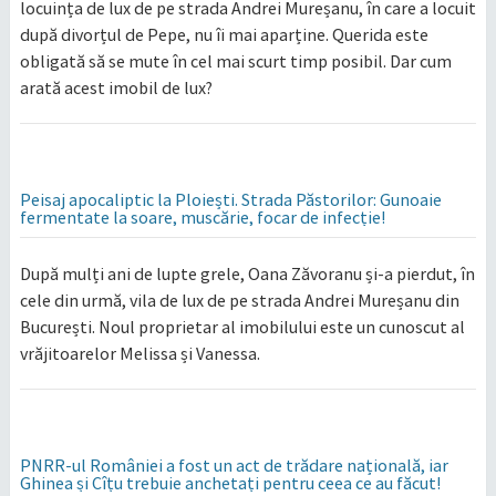
locuința de lux de pe strada Andrei Mureșanu, în care a locuit
după divorțul de Pepe, nu îi mai aparține. Querida este
obligată să se mute în cel mai scurt timp posibil. Dar cum
arată acest imobil de lux?
Peisaj apocaliptic la Ploiești. Strada Păstorilor: Gunoaie
fermentate la soare, muscărie, focar de infecție!
După mulți ani de lupte grele, Oana Zăvoranu și-a pierdut, în
cele din urmă, vila de lux de pe strada Andrei Mureșanu din
București. Noul proprietar al imobilului este un cunoscut al
vrăjitoarelor Melissa și Vanessa.
PNRR-ul României a fost un act de trădare națională, iar
Ghinea și Cîțu trebuie anchetați pentru ceea ce au făcut!