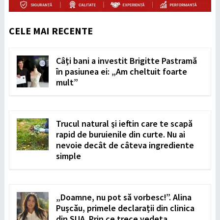
CELE MAI RECENTE
Câți bani a investit Brigitte Pastramă
în pasiunea ei: „Am cheltuit foarte
mult”
Trucul natural și ieftin care te scapă
rapid de buruienile din curte. Nu ai
nevoie decât de câteva ingrediente
simple
„Doamne, nu pot să vorbesc!”. Alina
Pușcău, primele declarații din clinica
din SUA. Prin ce trece vedeta