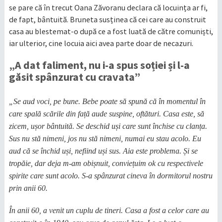
se pare că în trecut Oana Zăvoranu declara că locuința ar fi,
de fapt, bântuită. Bruneta susținea că cei care au construit
casa au blestemat-o după ce a fost luată de către comuniști,
iar ulterior, cine locuia aici avea parte doar de necazuri.
„A dat faliment, nu i-a spus soției și l-a
găsit spânzurat cu cravata”
„Se aud voci, pe bune. Bebe poate să spună că în momentul în
care spală scările din față aude suspine, oftături. Casa este, să
zicem, ușor bântuită. Se deschid uși care sunt închise cu clanța.
Sus nu stă nimeni, jos nu stă nimeni, numai eu stau acolo. Eu
aud că se închid uși, nefiind uși sus. Aia este problema. Și se
tropăie, dar deja m-am obișnuit, conviețuim ok cu respectivele
spirite care sunt acolo. S-a spânzurat cineva în dormitorul nostru
prin anii 60.
În anii 60, a venit un cuplu de tineri. Casa a fost a celor care au