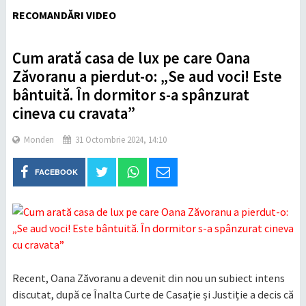
RECOMANDĂRI VIDEO
Cum arată casa de lux pe care Oana
Zăvoranu a pierdut-o: „Se aud voci! Este
bântuită. În dormitor s-a spânzurat
cineva cu cravata”
Monden
31 Octombrie 2024, 14:10
FACEBOOK
Recent, Oana Zăvoranu a devenit din nou un subiect intens
discutat, după ce Înalta Curte de Casație și Justiție a decis că