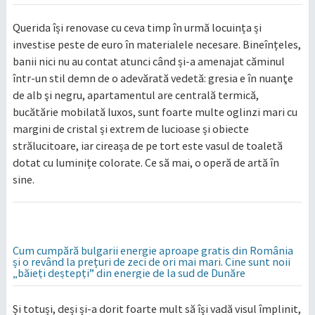
Querida își renovase cu ceva timp în urmă locuința și
investise peste de euro în materialele necesare. Bineînțeles,
banii nici nu au contat atunci când și-a amenajat căminul
într-un stil demn de o adevărată vedetă: gresia e în nuanţe
de alb şi negru, apartamentul are centrală termică,
bucătărie mobilată luxos, sunt foarte multe oglinzi mari cu
margini de cristal și extrem de lucioase și obiecte
strălucitoare, iar cireașa de pe tort este vasul de toaletă
dotat cu luminițe colorate. Ce să mai, o operă de artă în
sine.
Cum cumpără bulgarii energie aproape gratis din România
și o revând la prețuri de zeci de ori mai mari. Cine sunt noii
„băieți deștepți” din energie de la sud de Dunăre
Și totuși, deși și-a dorit foarte mult să își vadă visul împlinit,