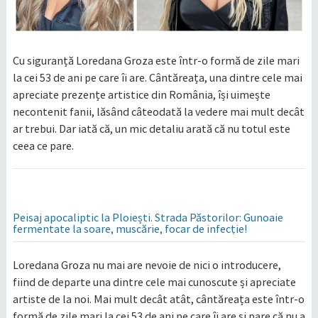
Cu siguranță Loredana Groza este într-o formă de zile mari
la cei 53 de ani pe care îi are. Cântăreața, una dintre cele mai
apreciate prezențe artistice din România, își uimește
necontenit fanii, lăsând câteodată la vedere mai mult decât
ar trebui. Dar iată că, un mic detaliu arată că nu totul este
ceea ce pare.
Peisaj apocaliptic la Ploiești. Strada Păstorilor: Gunoaie
fermentate la soare, muscărie, focar de infecție!
Loredana Groza nu mai are nevoie de nici o introducere,
fiind de departe una dintre cele mai cunoscute și apreciate
artiste de la noi. Mai mult decât atât, cântăreața este într-o
formă de zile mari la cei 53 de ani pe care îi are și pare că nu a