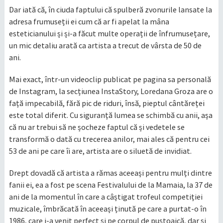
Dar iată că, în ciuda faptului că spulberă zvonurile lansate la
adresa frumuseții ei cum că ar fi apelat la mâna
esteticianului și și-a făcut multe operații de înfrumusețare,
un mic detaliu arată ca artista a trecut de vârsta de 50 de
ani.
Mai exact, într-un videoclip publicat pe pagina sa personală
de Instagram, la secțiunea InstaStory, Loredana Groza are o
față impecabilă, fără pic de riduri, însă, pieptul cântăreței
este total diferit. Cu siguranță lumea se schimbă cu anii, așa
că nu ar trebui să ne șocheze faptul că și vedetele se
transformă o dată cu trecerea anilor, mai ales că pentru cei
53 de ani pe care îi are, artista are o siluetă de invidiat.
Drept dovadă că artista a rămas aceeași pentru mulți dintre
fanii ei, ea a fost pe scena Festivalului de la Mamaia, la 37 de
ani de la momentul în care a câștigat trofeul competiției
muzicale, îmbrăcată în aceeași ținută pe care a purtat-o în
1986, care i-a venit perfect și pe corpul de puștoaică, dar și