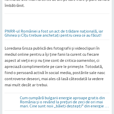
îmbătrânit.
PNRR-ul României a fost un act de trădare națională, iar
Ghinea și Cîțu trebuie anchetați pentru ceea ce au făcut!
Loredana Groza publică des fotografii și videoclipuri în
mediul online pentru a își ține fanii la curent cu fiecare
aspect al vieții ei și nu ține cont de critica oamenilor, ci
apreciază complimentele pe care le primește. Totodată,
fiind o persoană activă în social media, postările sale nasc
controverse deseori, mai ales că lasă câteodată la vedere
mai mult decât ar trebui.
Cum cumpără bulgarii energie aproape gratis din
România și o revând la prețuri de zeci de ori mai
mari. Cine sunt noii „băieți deștepți” din energie de
la sud de Dunăre