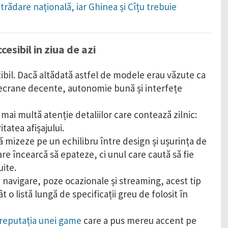
trădare națională, iar Ghinea și Cîțu trebuie
!
esibil in ziua de azi
zibil. Dacă altădată astfel de modele erau văzute ca
ecrane decente, autonomie bună și interfețe
mai multă atenție detaliilor care contează zilnic:
tatea afișajului.
 mizeze pe un echilibru între design și ușurința de
are încearcă să epateze, ci unul care caută să fie
uite.
 navigare, poze ocazionale și streaming, acest tip
o listă lungă de specificații greu de folosit în
 reputația unei game
care a pus mereu accent pe