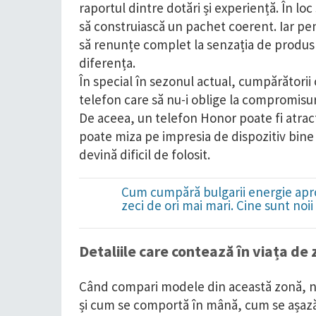
raportul dintre dotări și experiență. În lo
să construiască un pachet coerent. Iar pent
să renunțe complet la senzația de produs
diferența.
În special în sezonul actual, cumpărători
telefon care să nu-i oblige la compromisur
De aceea, un telefon Honor poate fi atract
poate miza pe impresia de dispozitiv bine 
devină dificil de folosit.
Cum cumpără bulgarii energie apro
zeci de ori mai mari. Cine sunt noi
Detaliile care contează în viața de z
Când compari modele din această zonă, nu 
și cum se comportă în mână, cum se așază 