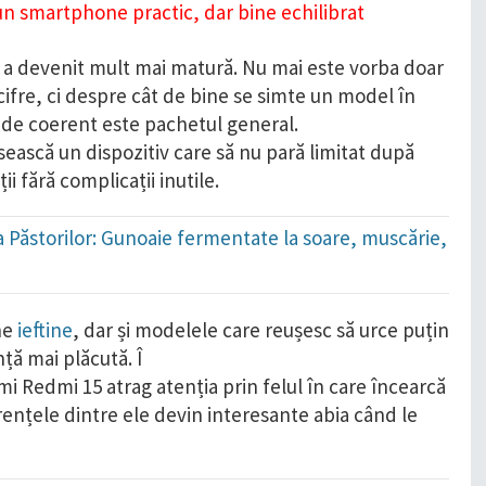
e a devenit mult mai matură. Nu mai este vorba doar
fre, ci despre cât de bine se simte un model în
cât de coerent este pachetul general.
ească un dispozitiv care să nu pară limitat după
ii fără complicații inutile.
ada Păstorilor: Gunoaie fermentate la soare, muscărie,
ane
ieftine
, dar și modelele care reușesc să urce puțin
ță mai plăcută. Î
i Redmi 15 atrag atenția prin felul în care încearcă
erențele dintre ele devin interesante abia când le