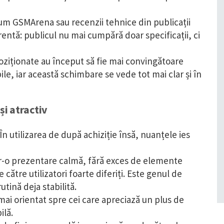
um GSMArena sau recenzii tehnice din publicații
entă: publicul nu mai cumpără doar specificații, ci
oziționate au început să fie mai convingătoare
le, iar această schimbare se vede tot mai clar și în
și atractiv
n utilizarea de după achiziție însă, nuanțele ies
r-o prezentare calmă, fără exces de elemente
 către utilizatori foarte diferiți. Este genul de
utină deja stabilită.
ai orientat spre cei care apreciază un plus de
ilă.