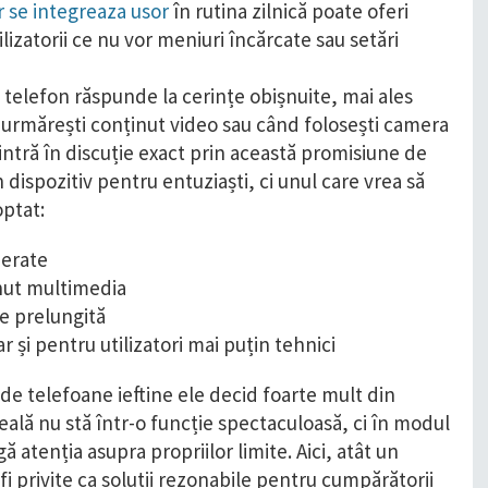
 se integreaza usor
în rutina zilnică poate oferi
lizatorii ce nu vor meniuri încărcate sau setări
n telefon răspunde la cerințe obișnuite, mai ales
d urmărești conținut video sau când folosești camera
intră în discuție exact prin această promisiune de
n dispozitiv pentru entuziaști, ci unul care vrea să
optat:
merate
inut multimedia
re prelungită
 și pentru utilizatori mai puțin tehnici
de telefoane ieftine ele decid foarte mult din
 reală nu stă într-o funcție spectaculoasă, ci în modul
 atenția asupra propriilor limite. Aici, atât un
i privite ca soluții rezonabile pentru cumpărătorii