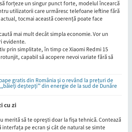
c să forțeze un singur punct forte, modelul încearcă
ru utilizatorii care urmăresc telefoane ieftine fără
 actual, tocmai această coerență poate face
i caută mai mult decât simpla economie. Vor un
i evidente.
iv prin simplitate, în timp ce Xiaomi Redmi 15
rotunjit, capabil să acopere nevoi variate fără să
ape gratis din România și o revând la prețuri de
i „băieți deștepți” din energie de la sud de Dunăre
i cu zi
merită să te oprești doar la fișa tehnică. Contează
interfața pe ecran și cât de natural se simte