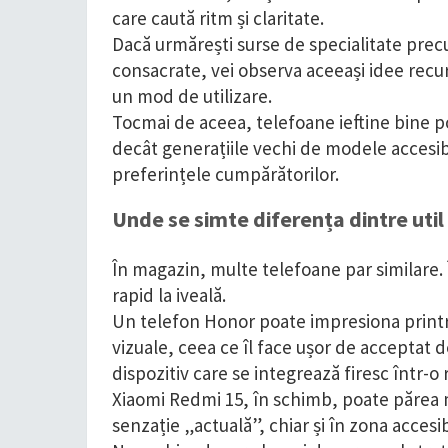
care caută ritm și claritate.
Dacă urmărești surse de specialitate prec
consacrate, vei observa aceeași idee recur
un mod de utilizare.
Tocmai de aceea, telefoane ieftine bine p
decât generațiile vechi de modele accesibi
preferințele cumpărătorilor.
Unde se simte diferența dintre util 
În magazin, multe telefoane par similare. Î
rapid la iveală.
Un telefon Honor poate impresiona print
vizuale, ceea ce îl face ușor de acceptat de
dispozitiv care se integrează firesc într-o r
Xiaomi Redmi 15, în schimb, poate părea m
senzație „actuală”, chiar și în zona accesib