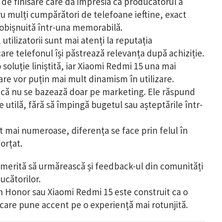
 de finisare care dă impresia că producătorul a
u mulți cumpărători de telefoane ieftine, exact
 obișnuită într-una memorabilă.
 utilizatorii sunt mai atenți la reputația
n care telefonul își păstrează relevanța după achiziție.
oluție liniștită, iar Xiaomi Redmi 15 una mai
care vor puțin mai mult dinamism în utilizare.
l că nu se bazează doar pe marketing. Ele răspund
e utilă, fără să împingă bugetul sau așteptările într-
ot mai numeroase, diferența se face prin felul în
orțat.
, merită să urmărească și feedback-ul din comunități
ucătorilor.
n Honor sau Xiaomi Redmi 15 este construit ca o
l care pune accent pe o experiență mai rotunjită.