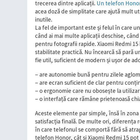
trecerea dintre aplicații.
Un telefon Honor
acea doză de simplitate care ajută mult uti
inutile.
La fel de important este și felul în care u
când ai mai multe aplicații deschise, cân
pentru fotografii rapide. Xiaomi Redmi 15 
stabilitate practică. Nu încearcă să pară u
fie util, suficient de modern și ușor de ad
– are autonomie bună pentru zilele aglo
– are ecran suficient de clar pentru conț
– o ergonomie care nu obosește la utiliza
– o interfață care rămâne prietenoasă chiar
Aceste elemente par simple, însă în zona 
satisfacția finală. De multe ori, diferența
în care telefonul se comportă fără să atragă
telefon Honor, cât și Xiaomi Redmi 15 pot f