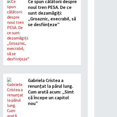
Ce spun călătorii despre
noul tren PESA. De ce
sunt dezamăgiți:
„Groaznic, execrabil, să
se desființeze”
Gabriela Cristea a
renunțat la părul lung.
Cum arată acum: „Simt
că începe un capitol
nou”