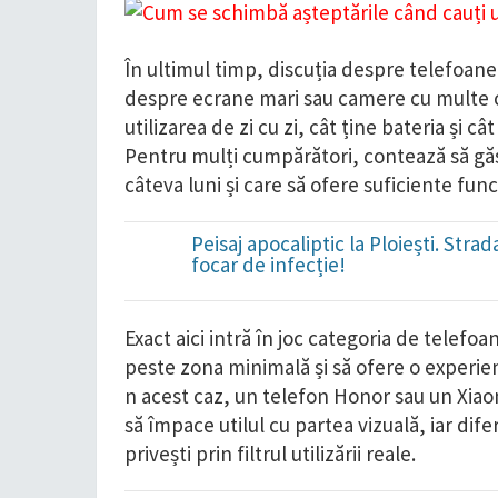
În ultimul timp, discuția despre telefoan
despre ecrane mari sau camere cu multe ci
utilizarea de zi cu zi, cât ține bateria și 
Pentru mulți cumpărători, contează să găs
câteva luni și care să ofere suficiente funcț
Peisaj apocaliptic la Ploiești. Str
focar de infecție!
Exact aici intră în joc categoria de telefo
peste zona minimală și să ofere o experien
n acest caz, un telefon Honor sau un Xiaom
să împace utilul cu partea vizuală, iar dif
privești prin filtrul utilizării reale.