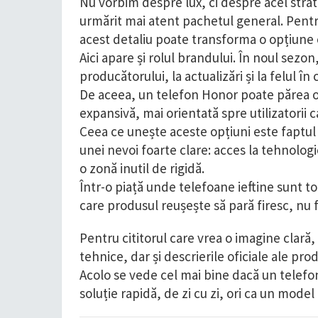
Nu vorbim despre lux, ci despre acel strat
urmărit mai atent pachetul general. Pentr
acest detaliu poate transforma o opțiune
Aici apare și rolul brandului. În noul sezon,
producătorului, la actualizări și la felul î
De aceea, un telefon Honor poate părea o s
expansivă, mai orientată spre utilizatorii 
Ceea ce unește aceste opțiuni este faptu
unei nevoi foarte clare: acces la tehnologi
o zonă inutil de rigidă.
Într-o piață unde telefoane ieftine sunt t
care produsul reușește să pară firesc, nu f
Pentru cititorul care vrea o imagine clară
tehnice, dar și descrierile oficiale ale prod
Acolo se vede cel mai bine dacă un telefo
soluție rapidă, de zi cu zi, ori ca un mode