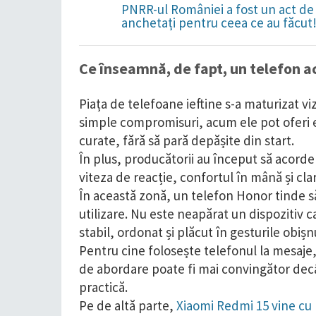
PNRR-ul României a fost un act de 
anchetați pentru ceea ce au făcut
Ce înseamnă, de fapt, un telefon acc
Piața de telefoane ieftine s-a maturizat vi
simple compromisuri, acum ele pot oferi 
curate, fără să pară depășite din start.
În plus, producătorii au început să acorde 
viteza de reacție, confortul în mână și clari
În această zonă, un telefon Honor tinde să
utilizare. Nu este neapărat un dispozitiv c
stabil, ordonat și plăcut în gesturile obișn
Pentru cine folosește telefonul la mesaje,
de abordare poate fi mai convingător decât 
practică.
Pe de altă parte,
Xiaomi Redmi 15 vine cu