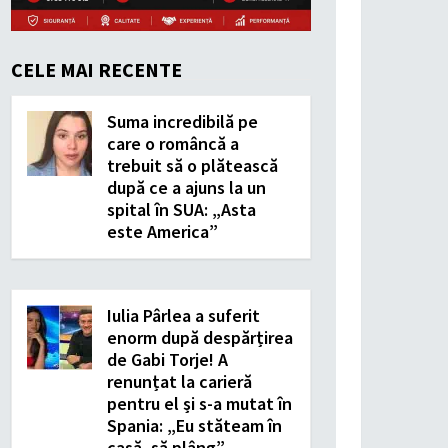
CELE MAI RECENTE
Suma incredibilă pe
care o româncă a
trebuit să o plătească
după ce a ajuns la un
spital în SUA: „Asta
este America”
Iulia Pârlea a suferit
enorm după despărțirea
de Gabi Torje! A
renunțat la carieră
pentru el și s-a mutat în
Spania: „Eu stăteam în
casă, să plâng”