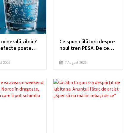
 minerală zilnic?
Ce spun călătorii despre
 efecte poate
noul tren PESA. De ce
supra
sunt dezamăgiți:
mului, potrivit
„Groaznic, execrabil, să
t 2026
7 August 2026
niștilor
se desființeze”