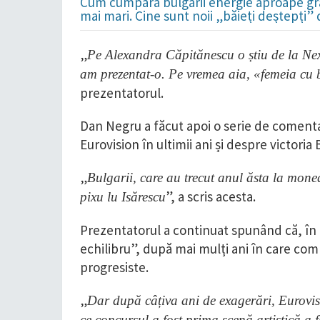
Cum cumpără bulgarii energie aproape grat
mai mari. Cine sunt noii „băieți deștepți”
„
Pe Alexandra Căpitănescu o știu de la Nex
am prezentat-o. Pe vremea aia, «femeia cu 
prezentatorul.
Dan Negru a făcut apoi o serie de comenta
Eurovision în ultimii ani și despre victoria 
„
Bulgarii, care au trecut anul ăsta la mone
”, a scris acesta.
pixu lu Isărescu
Prezentatorul a continuat spunând că, în o
echilibru”, după mai mulți ani în care compe
progresiste.
„
Dar după câțiva ani de exagerări, Eurovis
ce concursul a fost prima scenă artistică 