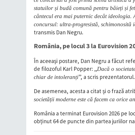
statuilor și budă comună pentru băieți și fe
cântecul era mai puternic decât ideologia. 
concursul: ultra-progresistă, schimonosită i
transmis Dan Negru.
România, pe locul 3 la Eurovision 2
În aceeași postare, Dan Negru a făcut refe
de filozoful Karl Popper: „
Dacă o societate 
”, a scris prezentatorul.
chiar de intoleranți
De asemenea, acesta a citat și o frază atrib
societății moderne este că facem ca orice a
România a terminat Eurovision 2026 pe loc
obținut 64 de puncte din partea juriilor na