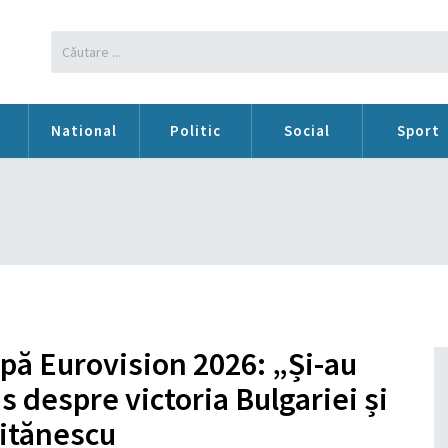
n
National
Politic
Social
Sport
pă Eurovision 2026: „Și-au
us despre victoria Bulgariei și
pitănescu