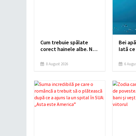
Cum trebuie spălate
Bei apă
corect hainele albe. Nu
Iată ce
își vor mai pierde
avea a
niciodată strălucirea și
organis
8 August 2026
6 Augus
culoarea intensă
nutrițio