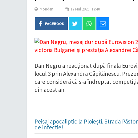
Monden
17 Mai 2026, 17:40
FACEBOOK
Dan Negru a reacționat după finala Eurov
locul 3 prin Alexandra Căpitănescu. Prezen
care consideră că s-a îndreptat competiția
din acest an.
Peisaj apocaliptic la Ploiești. Strada Păst
de infecție!