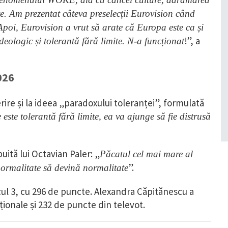
te. Am prezentat câteva preselecții Eurovision când
Apoi, Eurovision a vrut să arate că Europa este ca și
!”, a
deologic și tolerantă fără limite. N-a funcționat
026
rire și la ideea „paradoxului toleranței”, formulată
este tolerantă fără limite, ea va ajunge să fie distrusă
uită lui Octavian Paler: „
Păcatul cel mai mare al
”.
normalitate să devină normalitate
ul 3, cu 296 de puncte. Alexandra Căpitănescu a
ționale și 232 de puncte din televot.