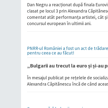
Dan Negru a reacționat după finala Eurov
clasat pe locul 3 prin Alexandra Căpităne
comentat atât performanța artistei, cât și 
concursul european în ultimii ani.
PNRR-ul României a fost un act de trădare 
pentru ceea ce au făcut!
„Bulgarii au trecut la euro și și-au 
În mesajul publicat pe rețelele de sociali
Alexandra Căpitănescu încă de când aceasta