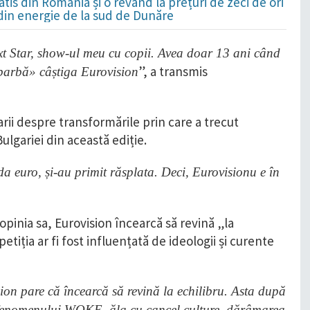
is din România și o revând la prețuri de zeci de ori
 din energie de la sud de Dunăre
t Star, show-ul meu cu copii. Avea doar 13 ani când
”, a transmis
barbă» câștiga Eurovision
rii despre transformările prin care a trecut
Bulgariei din această ediție.
da euro, și-au primit răsplata. Deci, Eurovisionu e în
pinia sa, Eurovision încearcă să revină „la
tiția ar fi fost influențată de ideologii și curente
ion pare că încearcă să revină la echilibru. Asta după
a fenomenului WOKE, ăla cu cancel culture, dărâmarea