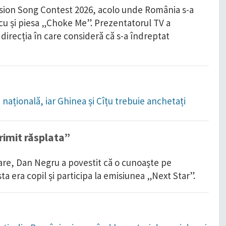
ision Song Contest 2026, acolo unde România s-a
scu și piesa „Choke Me”. Prezentatorul TV a
direcția în care consideră că s-a îndreptat
națională, iar Ghinea și Cîțu trebuie anchetați
primit răsplata”
zare, Dan Negru a povestit că o cunoaște pe
 era copil și participa la emisiunea „Next Star”.