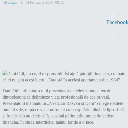
Monden
14 Februarie 2024, 08:15
Faceboo
Dani Oțil, arhicunoscutul prezentator de televiziune, a reușit
dintotdeauna să delimiteze viața profesională de cea privată.
Prezentatoul matinalului „Neatz cu Răzvan și Dani” culege roadele
muncii sale, după ce s-a confruntat cu o copilărie plină de lipsuri. El
și fratele său au decis să își susțină părinții din punct de vedere
financiar, în ciuda interdicției tatălui lor de a o face.