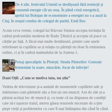
De 4 zile, festivalul Untold se desfășoară fără restricții și
consumă energie cât un oraș. În plină criză energetică,
apelul lui Bolojan de economisire a energiei nu s-a auzit la
Cluj, în orașul condus de colegul de partid, Emil Boc
Acum ceva vreme, colegul lui Răzvan Simion accepta invitația în
cadrul podcastului moderat de Radu Țibulcă și accepta să joace cu
cărțile pe față. A făcut mai multe destăinuiri, printre care unele
referitoare la copilăria sa și relația cu părinții nu doar în emisiunea
online, ci și în cadrul matinalului de la Antena 1.
Peisaj apocaliptic la Ploiești. Strada Păstorilor: Gunoaie
fermentate la soare, muscărie, focar de infecție!
Dani Oțil: „Cum se motiva tata, nu știu”
Vedeta de televiziune și-a amintit de momentele copilăriei sale și
mărturisea cum părintele său a fost un om muncit. Ani de zile și-a
păstrat același loc de muncă și, cu toate că nu dispunea de condiții
care să-i ușureze traiul, mereu găsea resursele necesare de a ține
piept vieții și problemelor cu care îl mai întâmpina din când în când.