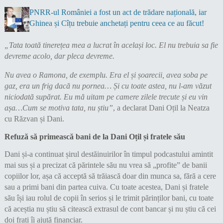
PNRR-ul României a fost un act de trădare națională, iar
Ghinea și Cîțu trebuie anchetați pentru ceea ce au făcut!
„Tata toată tinerețea mea a lucrat în același loc. El nu trebuia sa fie
devreme acolo, dar pleca devreme.
Nu avea o Ramona, de exemplu. Era el și șoarecii, avea soba pe
gaz, era un frig dacă nu pornea… Și cu toate astea, nu l-am văzut
niciodată supărat. Eu mă uitam pe camere zilele trecute și eu vin
așa…Cum se motiva tata, nu știu”
, a declarat Dani Oțil la Neatza
cu Răzvan și Dani.
Refuză să primească bani de la Dani Oțil și fratele său
Dani și-a continuat șirul destăinuirilor în timpul podcastului amintit
mai sus și a precizat că părintele său nu vrea să „profite” de banii
copiilor lor, așa că acceptă să trăiască doar din munca sa, fără a cere
sau a primi bani din partea cuiva. Cu toate acestea, Dani și fratele
său își iau rolul de copii în serios și le trimit părinților bani, cu toate
că aceștia nu știu să citească extrasul de cont bancar și nu știu că cei
doi frați îi ajută financiar.