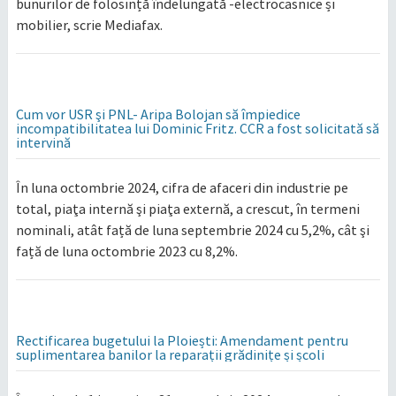
bunurilor de folosință îndelungată -electrocasnice și
mobilier, scrie Mediafax.
Cum vor USR şi PNL- Aripa Bolojan să împiedice
incompatibilitatea lui Dominic Fritz. CCR a fost solicitată să
intervină
În luna octombrie 2024, cifra de afaceri din industrie pe
total, piaţa internă şi piaţa externă, a crescut, în termeni
nominali, atât față de luna septembrie 2024 cu 5,2%, cât şi
față de luna octombrie 2023 cu 8,2%.
Rectificarea bugetului la Ploiești: Amendament pentru
suplimentarea banilor la reparații grădinițe și școli