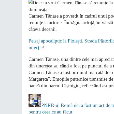
Carmen Tănase a povestit în cadrul unui podca
renunțe la actorie. Îndrăgita actriță, în vârst
câteva decenii.
Peisaj apocaliptic la Ploiești. Strada Păstori
infecție!
Carmen Tănase, una dintre cele mai apreciat
din tinerețea sa, când a fost pe punctul de a 
Carmen Tănase a fost profund marcată de o re
Margareta”. Emoțiile puternice transmise de 
bancă din parcul Cișmigiu, reflectând asupra t
PNRR-ul României a fost un act de tră
pentru ceea ce au făcut!