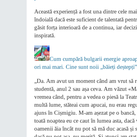
Această experiență a fost una dintre cele mai
îndoială dacă este suficient de talentată pen
găsit forța interioară de a continua, iar deci
inspirată.
Cum cumpără bulgarii energie aproape
ori mai mari. Cine sunt noii „băieți deștepț
„Da. Am avut un moment când am vrut să ren
studentă, anul 2 sau așa ceva. Am văzut «Mae
vremea când, pentru a vedea o piesă la Teatru
multă lume, stăteai cum apucai, nu erau reg
ajuns în Cișmigiu. M-am așezat pe o bancă, 
toată noaptea eu ce caut în lumea asta, dacă 
oamenii ăia încât nu pot să mă duc acasă și 
dacă nu pot așa, nu merită. Și atunci am st