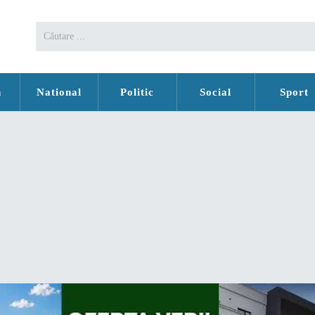
n
National
Politic
Social
Sport