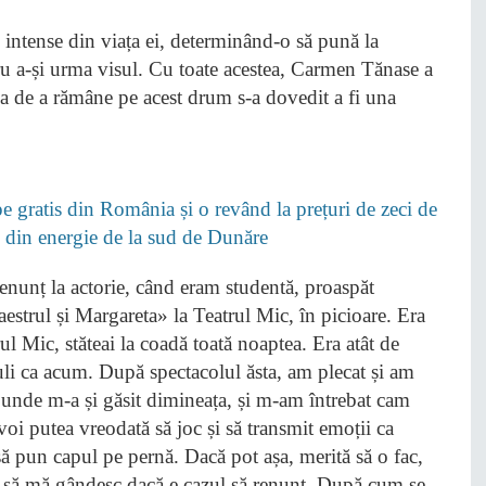
 intense din viața ei, determinând-o să pună la
tru a-și urma visul. Cu toate acestea, Carmen Tănase a
zia de a rămâne pe acest drum s-a dovedit a fi una
 gratis din România și o revând la prețuri de zeci de
i” din energie de la sud de Dunăre
unț la actorie, când eram studentă, proaspăt
strul și Margareta» la Teatrul Mic, în picioare. Era
l Mic, stăteai la coadă toată noaptea. Era atât de
uli ca acum. După spectacolul ăsta, am plecat și am
unde m-a și găsit dimineața, și m-am întrebat cam
voi putea vreodată să joc și să transmit emoții ca
să pun capul pe pernă. Dacă pot așa, merită să o fac,
at să mă gândesc dacă e cazul să renunț. După cum se