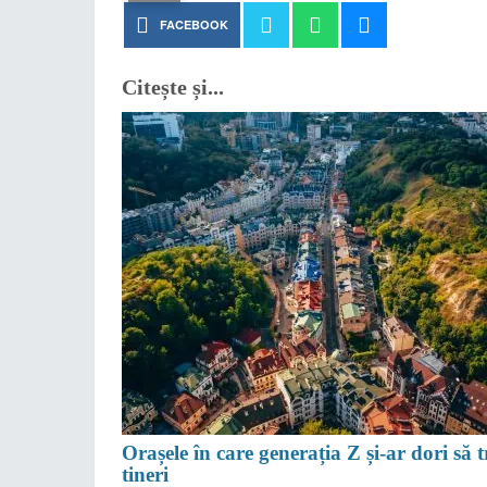
FACEBOOK
Citește și...
Orașele în care generația Z și-ar dori să tr
tineri