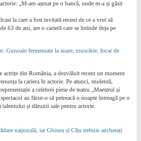
st la care a fost invitată recent de ce a vrut să
ă de 63 de ani, are o carieră care se întinde deja pe
lor: Gunoaie fermentate la soare, muscărie, focar de
e actrițe din România, a dezvăluit recent un moment
renunța la cariera în actorie. Pe atunci, studentă,
prezentație a celebrei piese de teatru „Maestrul și
spectacol au făcut-o să petreacă o noapte întreagă pe o
alentului și dăruirii sale pentru actorie.
dare națională, iar Ghinea și Cîțu trebuie anchetați