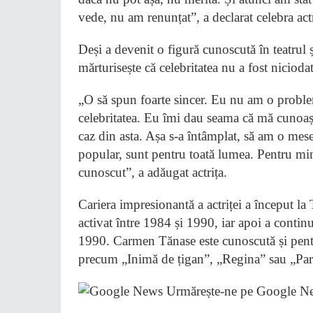
vede, nu am renunțat”, a declarat celebra ac
Deși a devenit o figură cunoscută în teatru
mărturisește că celebritatea nu a fost niciodat
„O să spun foarte sincer. Eu nu am o proble
celebritatea. Eu îmi dau seama că mă cunoaș
caz din asta. Așa s-a întâmplat, să am o mes
popular, sunt pentru toată lumea. Pentru mine
cunoscut”, a adăugat actrița.
Cariera impresionantă a actriței a început la
activat între 1984 și 1990, iar apoi a conti
1990. Carmen Tănase este cunoscută și pentru
precum „Inimă de țigan”, „Regina” sau „Pari
Urmărește-ne pe Google N