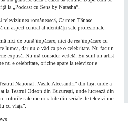
triță la „Podcast cu Sens by Natasha”.
l și televiziunea românească, Carmen Tănase
ă un aspect central al identității sale profesionale.
mă nici de bună împăcare, nici de rea împăcare cu
te lumea, dar nu o văd ca pe o celebritate. Nu fac un
erie expusă. Nu mă consider vedetă. Eu sunt un artist
 nu e celebritate, oricine apare la televizor e
 Teatrul Național „Vasile Alecsandri” din Iași, unde a
nuat la Teatrul Odeon din București, unde lucrează din
 rolurile sale memorabile din seriale de televiziune
u cu viața”.
ews