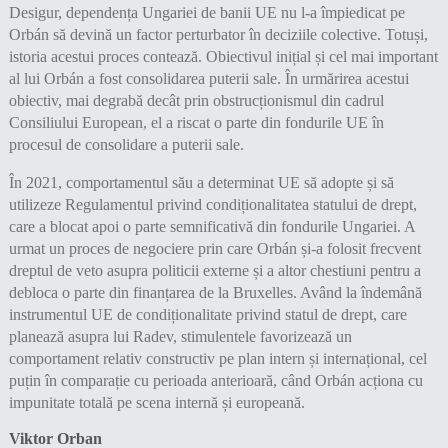
Desigur, dependența Ungariei de banii UE nu l-a împiedicat pe
Orbán să devină un factor perturbator în deciziile colective. Totuși,
istoria acestui proces contează. Obiectivul inițial și cel mai important
al lui Orbán a fost consolidarea puterii sale. În urmărirea acestui
obiectiv, mai degrabă decât prin obstrucționismul din cadrul
Consiliului European, el a riscat o parte din fondurile UE în
procesul de consolidare a puterii sale.
În 2021, comportamentul său a determinat UE să adopte și să
utilizeze Regulamentul privind condiționalitatea statului de drept,
care a blocat apoi o parte semnificativă din fondurile Ungariei. A
urmat un proces de negociere prin care Orbán și-a folosit frecvent
dreptul de veto asupra politicii externe și a altor chestiuni pentru a
debloca o parte din finanțarea de la Bruxelles. Având la îndemână
instrumentul UE de condiționalitate privind statul de drept, care
planează asupra lui Radev, stimulentele favorizează un
comportament relativ constructiv pe plan intern și internațional, cel
puțin în comparație cu perioada anterioară, când Orbán acționa cu
impunitate totală pe scena internă și europeană.
Viktor Orban