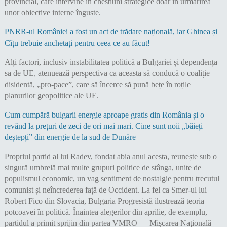
provincial, care intervine în chestiuni strategice doar în urmărirea
unor obiective interne înguste.
PNRR-ul României a fost un act de trădare națională, iar Ghinea și
Cîțu trebuie anchetați pentru ceea ce au făcut!
Alți factori, inclusiv instabilitatea politică a Bulgariei și dependența
sa de UE, atenuează perspectiva ca aceasta să conducă o coaliție
disidentă, „pro-pace”, care să încerce să pună bețe în roțile
planurilor geopolitice ale UE.
Cum cumpără bulgarii energie aproape gratis din România și o
revând la prețuri de zeci de ori mai mari. Cine sunt noii „băieți
deștepți” din energie de la sud de Dunăre
Propriul partid al lui Radev, fondat abia anul acesta, reunește sub o
singură umbrelă mai multe grupuri politice de stânga, unite de
populismul economic, un vag sentiment de nostalgie pentru trecutul
comunist și neîncrederea față de Occident. La fel ca Smer-ul lui
Robert Fico din Slovacia, Bulgaria Progresistă ilustrează teoria
potcoavei în politică. Înaintea alegerilor din aprilie, de exemplu,
partidul a primit sprijin din partea VMRO — Mișcarea Națională