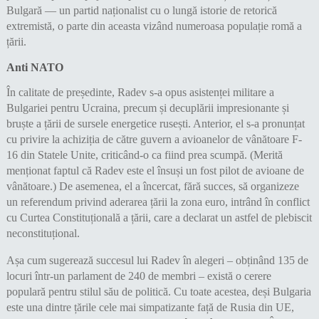
Bulgară — un partid naționalist cu o lungă istorie de retorică
extremistă, o parte din aceasta vizând numeroasa populație romă a
țării.
Anti NATO
În calitate de președinte, Radev s-a opus asistenței militare a
Bulgariei pentru Ucraina, precum și decuplării impresionante și
bruște a țării de sursele energetice rusești. Anterior, el s-a pronunțat
cu privire la achiziția de către guvern a avioanelor de vânătoare F-
16 din Statele Unite, criticând-o ca fiind prea scumpă. (Merită
menționat faptul că Radev este el însuși un fost pilot de avioane de
vânătoare.) De asemenea, el a încercat, fără succes, să organizeze
un referendum privind aderarea țării la zona euro, intrând în conflict
cu Curtea Constituțională a țării, care a declarat un astfel de plebiscit
neconstituțional.
Așa cum sugerează succesul lui Radev în alegeri – obținând 135 de
locuri într-un parlament de 240 de membri – există o cerere
populară pentru stilul său de politică. Cu toate acestea, deși Bulgaria
este una dintre țările cele mai simpatizante față de Rusia din UE,