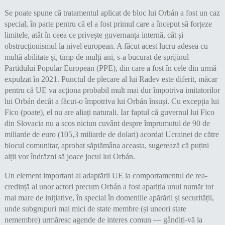
Se poate spune că tratamentul aplicat de bloc lui Orbán a fost un caz
special, în parte pentru că el a fost primul care a început să forțeze
limitele, atât în ceea ce privește guvernanța internă, cât și
obstrucționismul la nivel european. A făcut acest lucru adesea cu
multă abilitate și, timp de mulți ani, s-a bucurat de sprijinul
Partidului Popular European (PPE), din care a fost în cele din urmă
expulzat în 2021. Punctul de plecare al lui Radev este diferit, măcar
pentru că UE va acționa probabil mult mai dur împotriva imitatorilor
lui Orbán decât a făcut-o împotriva lui Orbán însuși. Cu excepția lui
Fico (poate), el nu are aliați naturali. Iar faptul că guvernul lui Fico
din Slovacia nu a scos niciun cuvânt despre împrumutul de 90 de
miliarde de euro (105,3 miliarde de dolari) acordat Ucrainei de către
blocul comunitar, aprobat săptămâna aceasta, sugerează că puțini
alții vor îndrăzni să joace jocul lui Orbán.
Un element important al adaptării UE la comportamentul de rea-
credință al unor actori precum Orbán a fost apariția unui număr tot
mai mare de inițiative, în special în domeniile apărării și securității,
unde subgrupuri mai mici de state membre (și uneori state
nemembre) urmăresc agende de interes comun — gândiți-vă la