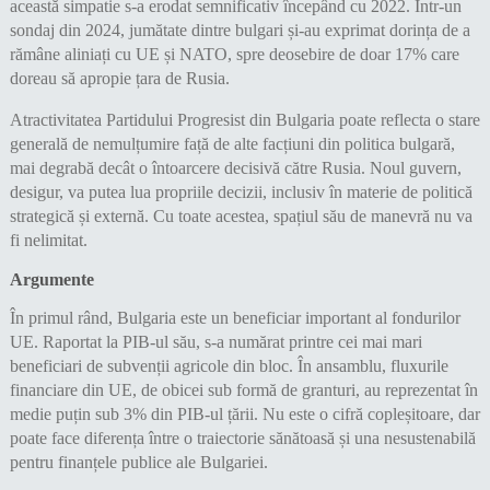
această simpatie s-a erodat semnificativ începând cu 2022. Într-un
sondaj din 2024, jumătate dintre bulgari și-au exprimat dorința de a
rămâne aliniați cu UE și NATO, spre deosebire de doar 17% care
doreau să apropie țara de Rusia.
Atractivitatea Partidului Progresist din Bulgaria poate reflecta o stare
generală de nemulțumire față de alte facțiuni din politica bulgară,
mai degrabă decât o întoarcere decisivă către Rusia. Noul guvern,
desigur, va putea lua propriile decizii, inclusiv în materie de politică
strategică și externă. Cu toate acestea, spațiul său de manevră nu va
fi nelimitat.
Argumente
În primul rând, Bulgaria este un beneficiar important al fondurilor
UE. Raportat la PIB-ul său, s-a numărat printre cei mai mari
beneficiari de subvenții agricole din bloc. În ansamblu, fluxurile
financiare din UE, de obicei sub formă de granturi, au reprezentat în
medie puțin sub 3% din PIB-ul țării. Nu este o cifră copleșitoare, dar
poate face diferența între o traiectorie sănătoasă și una nesustenabilă
pentru finanțele publice ale Bulgariei.