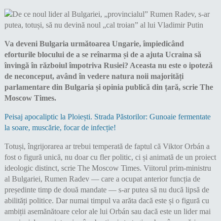
Va deveni Bulgaria următoarea Ungarie, împiedicând
eforturile blocului de a se reînarma și de a ajuta Ucraina să
învingă în războiul împotriva Rusiei? Aceasta nu este o ipoteză
de neconceput, având în vedere natura noii majorități
parlamentare din Bulgaria și opinia publică din țară, scrie The
Moscow Times.
Peisaj apocaliptic la Ploiești. Strada Păstorilor: Gunoaie fermentate
la soare, muscărie, focar de infecție!
Totuși, îngrijorarea ar trebui temperată de faptul că Viktor Orbán a
fost o figură unică, nu doar cu fler politic, ci și animată de un proiect
ideologic distinct, scrie The Moscow Times. Viitorul prim-ministru
al Bulgariei, Rumen Radev — care a ocupat anterior funcția de
președinte timp de două mandate — s-ar putea să nu ducă lipsă de
abilități politice. Dar numai timpul va arăta dacă este și o figură cu
ambiții asemănătoare celor ale lui Orbán sau dacă este un lider mai