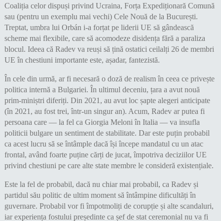
Coaliția celor dispuși privind Ucraina, Forța Expediționară Comună
sau (pentru un exemplu mai vechi) Cele Nouă de la București.
Treptat, umbra lui Orbán i-a forțat pe liderii UE să gândească
scheme mai flexibile, care să acomodeze disidența fără a paraliza
blocul. Ideea că Radev va reuși să țină ostatici ceilalți 26 de membri
UE în chestiuni importante este, așadar, fantezistă.
În cele din urmă, ar fi necesară o doză de realism în ceea ce privește
politica internă a Bulgariei. În ultimul deceniu, țara a avut nouă
prim-miniștri diferiți. Din 2021, au avut loc șapte alegeri anticipate
(în 2021, au fost trei, într-un singur an). Acum, Radev ar putea fi
persoana care — la fel ca Giorgia Meloni în Italia — va insufla
politicii bulgare un sentiment de stabilitate. Dar este puțin probabil
ca acest lucru să se întâmple dacă își începe mandatul cu un atac
frontal, având foarte puține cărți de jucat, împotriva deciziilor UE
privind chestiuni pe care alte state membre le consideră existențiale.
Este la fel de probabil, dacă nu chiar mai probabil, ca Radev și
partidul său politic de ultim moment să întâmpine dificultăți în
guvernare. Probabil vor fi împotmoliți de corupție și alte scandaluri,
iar experiența fostului președinte ca șef de stat ceremonial nu va fi