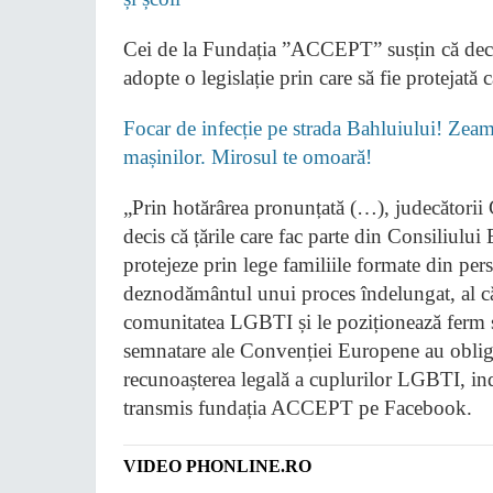
Cei de la Fundația ”ACCEPT” susțin că deci
adopte o legislație prin care să fie protejată 
Focar de infecție pe strada Bahluiului! Zeamă
mașinilor. Mirosul te omoară!
„Prin hotărârea pronunțată (…), judecători
decis că țările care fac parte din Consiliulu
protejeze prin lege familiile formate din per
deznodământul unui proces îndelungat, al căr
comunitatea LGBTI și le poziționează ferm su
semnatare ale Convenției Europene au obligaț
recunoașterea legală a cuplurilor LGBTI, ind
transmis fundația ACCEPT pe Facebook.
VIDEO PHONLINE.RO