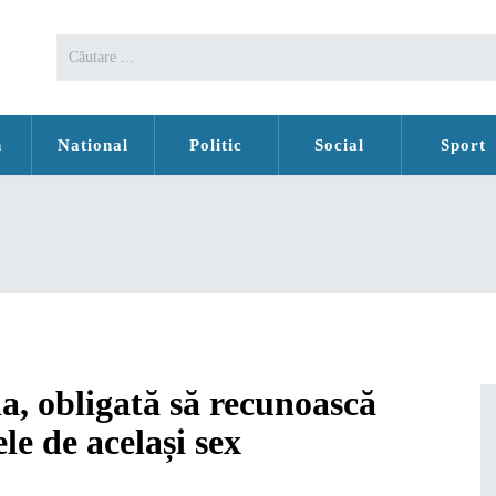
n
National
Politic
Social
Sport
, obligată să recunoască
le de același sex