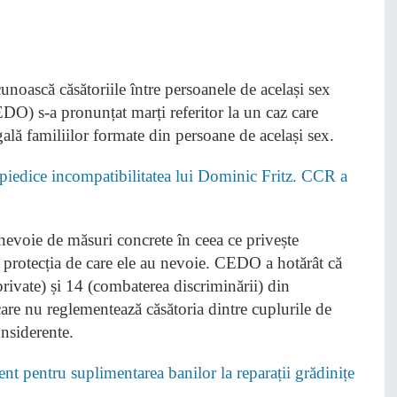
) s-a pronunțat marți referitor la un caz care
gală familiilor formate din persoane de același sex.
edice incompatibilitatea lui Dominic Fritz. CCR a
 nevoie de măsuri concrete în ceea ce privește
și protecția de care ele au nevoie. CEDO a hotărât că
 private) și 14 (combaterea discriminării) din
care nu reglementează căsătoria dintre cuplurile de
onsiderente.
nt pentru suplimentarea banilor la reparații grădinițe