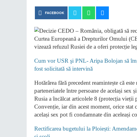
FACEBOOK
Curtea Europeană a Drepturilor Omului (CEDO
vizează refuzul Rusiei de a oferi protecție le
Cum vor USR şi PNL- Aripa Bolojan să împi
fost solicitată să intervină
Hotărârea fără precedent reamintește că este
parteneriatele între persoane de același sex 
Rusia a încălcat articolele 8 (protecția vieții
Convenție, iar din acest moment, orice stat 
același sex pot fi condamnate din aceleași c
Rectificarea bugetului la Ploiești: Amendame
și școli