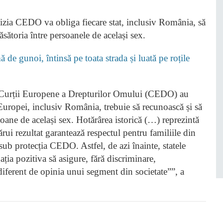
zia CEDO va obliga fiecare stat, inclusiv România, să
căsătoria între persoanele de același sex.
 de gunoi, întinsă pe toata strada și luată pe roțile
i Curții Europene a Drepturilor Omului (CEDO) au
i Europei, inclusiv România, trebuie să recunoască și să
soane de același sex. Hotărârea istorică (…) reprezintă
ui rezultat garantează respectul pentru familiile din
b protecția CEDO. Astfel, de azi înainte, statele
ia pozitiva să asigure, fără discriminare,
iferent de opinia unui segment din societate””, a