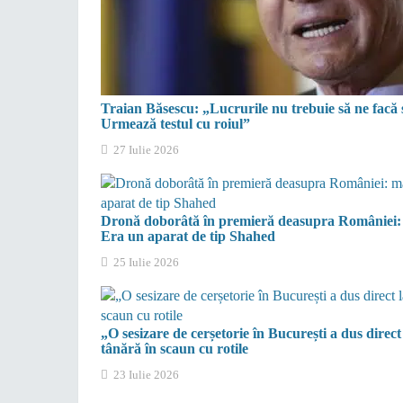
Traian Băsescu: „Lucrurile nu trebuie să ne facă 
Urmează testul cu roiul”
27 Iulie 2026
Dronă doborâtă în premieră deasupra României: m
Era un aparat de tip Shahed
25 Iulie 2026
„O sesizare de cerșetorie în București a dus dire
tânără în scaun cu rotile
23 Iulie 2026