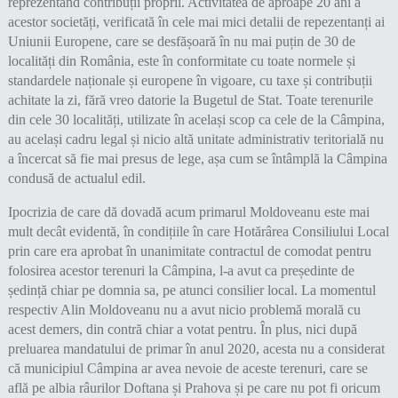
reprezentând contribuții proprii. Activitatea de aproape 20 ani a
acestor societăți, verificată în cele mai mici detalii de repezentanți ai
Uniunii Europene, care se desfășoară în nu mai puțin de 30 de
localități din România, este în conformitate cu toate normele și
standardele naționale și europene în vigoare, cu taxe și contribuții
achitate la zi, fără vreo datorie la Bugetul de Stat. Toate terenurile
din cele 30 localități, utilizate în același scop ca cele de la Câmpina,
au același cadru legal și nicio altă unitate administrativ teritorială nu
a încercat să fie mai presus de lege, așa cum se întâmplă la Câmpina
condusă de actualul edil.
Ipocrizia de care dă dovadă acum primarul Moldoveanu este mai
mult decât evidentă, în condițiile în care Hotărârea Consiliului Local
prin care era aprobat în unanimitate contractul de comodat pentru
folosirea acestor terenuri la Câmpina, l-a avut ca președinte de
ședință chiar pe domnia sa, pe atunci consilier local. La momentul
respectiv Alin Moldoveanu nu a avut nicio problemă morală cu
acest demers, din contră chiar a votat pentru. În plus, nici după
preluarea mandatului de primar în anul 2020, acesta nu a considerat
că municipiul Câmpina ar avea nevoie de aceste terenuri, care se
află pe albia râurilor Doftana și Prahova și pe care nu pot fi oricum