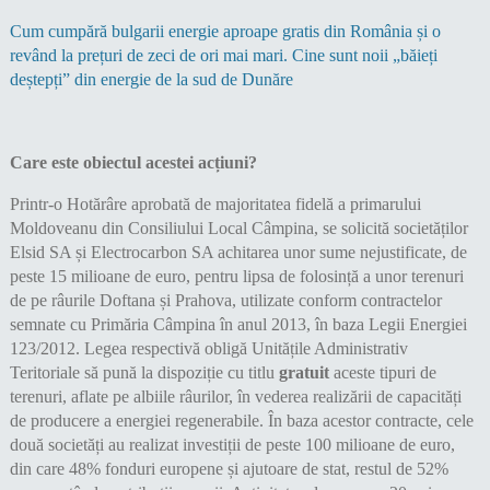
Cum cumpără bulgarii energie aproape gratis din România și o
revând la prețuri de zeci de ori mai mari. Cine sunt noii „băieți
deștepți” din energie de la sud de Dunăre
Care este obiectul acestei acțiuni?
Printr-o Hotărâre aprobată de majoritatea fidelă a primarului
Moldoveanu din Consiliului Local Câmpina, se solicită societăților
Elsid SA și Electrocarbon SA achitarea unor sume nejustificate, de
peste 15 milioane de euro, pentru lipsa de folosință a unor terenuri
de pe râurile Doftana și Prahova, utilizate conform contractelor
semnate cu Primăria Câmpina în anul 2013, în baza Legii Energiei
123/2012. Legea respectivă obligă Unitățile Administrativ
Teritoriale să pună la dispoziție cu titlu
gratuit
aceste tipuri de
terenuri, aflate pe albiile râurilor, în vederea realizării de capacități
de producere a energiei regenerabile. În baza acestor contracte, cele
două societăți au realizat investiții de peste 100 milioane de euro,
din care 48% fonduri europene și ajutoare de stat, restul de 52%