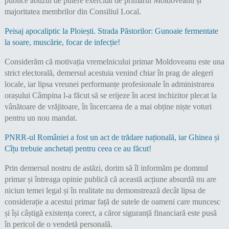
publice abuzul de putere exercitat de primarul Moldoveanu și
majoritatea membrilor din Consiliul Local.
Peisaj apocaliptic la Ploiești. Strada Păstorilor: Gunoaie fermentate
la soare, muscărie, focar de infecție!
Considerăm că motivația vremelnicului primar Moldoveanu este una
strict electorală, demersul acestuia venind chiar în prag de alegeri
locale, iar lipsa vreunei performanțe profesionale în administrarea
orașului Câmpina l-a făcut să se erijeze în acest inchizitor plecat la
vânătoare de vrăjitoare, în încercarea de a mai obține niște voturi
pentru un nou mandat.
PNRR-ul României a fost un act de trădare națională, iar Ghinea și
Cîțu trebuie anchetați pentru ceea ce au făcut!
Prin demersul nostru de astăzi, dorim să îl informăm pe domnul
primar și întreaga opinie publică că această acțiune absurdă nu are
niciun temei legal și în realitate nu demonstrează decât lipsa de
considerație a acestui primar față de sutele de oameni care muncesc
și își câștigă existența corect, a căror siguranță financiară este pusă
în pericol de o vendetă personală.