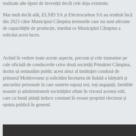
realizate alte tipuri de investiții decât cele deja existente.
Mai mult decât atât, ELSID SA și Electrocarbon SA au restituit încă
din 2023 către Municipiul Câmpina terenurile care nu sunt afectate
de capacitățile de producție, imediat ce Municipiul Câmpina a
solicitat acest lucru.
Având în vedere toate aceste aspecte, precum și cele transmise pe
cale oficială de conducerile celor două societăți Primăriei Câmpina,
dorim să semnalăm public acest abuz al instituției condusă de
primarul Moldoveanu și solicităm încetarea de îndată a hărțuirii și
atacurilor personale la care suntem supuși noi, toți angajații, familiile
noastre și administratorii societăților aflate în vizorul acestui edil,
care cu bună știință induce constant în eroare propriul electorat și
opinia publică în general.