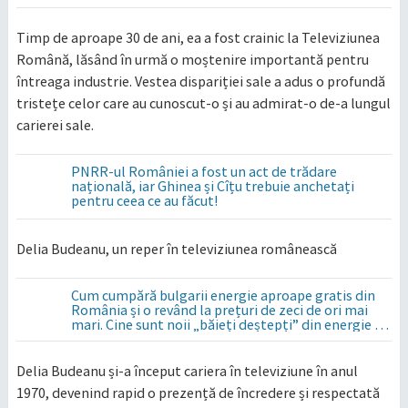
Timp de aproape 30 de ani, ea a fost crainic la Televiziunea
Română, lăsând în urmă o moștenire importantă pentru
întreaga industrie. Vestea dispariției sale a adus o profundă
tristețe celor care au cunoscut-o și au admirat-o de-a lungul
carierei sale.
PNRR-ul României a fost un act de trădare
națională, iar Ghinea și Cîțu trebuie anchetați
pentru ceea ce au făcut!
Delia Budeanu, un reper în televiziunea românească
Cum cumpără bulgarii energie aproape gratis din
România și o revând la prețuri de zeci de ori mai
mari. Cine sunt noii „băieți deștepți” din energie de
la sud de Dunăre
Delia Budeanu și-a început cariera în televiziune în anul
1970, devenind rapid o prezență de încredere și respectată