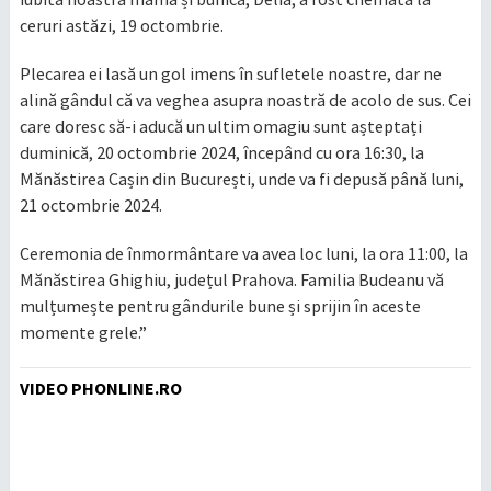
ceruri astăzi, 19 octombrie.
Plecarea ei lasă un gol imens în sufletele noastre, dar ne
alină gândul că va veghea asupra noastră de acolo de sus. Cei
care doresc să-i aducă un ultim omagiu sunt așteptați
duminică, 20 octombrie 2024, începând cu ora 16:30, la
Mănăstirea Cașin din București, unde va fi depusă până luni,
21 octombrie 2024.
Ceremonia de înmormântare va avea loc luni, la ora 11:00, la
Mănăstirea Ghighiu, județul Prahova. Familia Budeanu vă
mulțumește pentru gândurile bune și sprijin în aceste
momente grele.”
VIDEO PHONLINE.RO