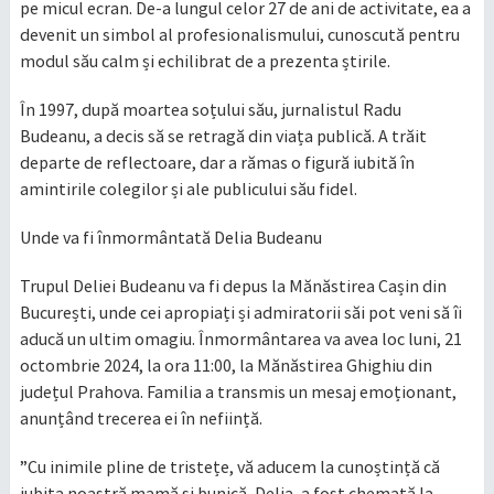
pe micul ecran. De-a lungul celor 27 de ani de activitate, ea a
devenit un simbol al profesionalismului, cunoscută pentru
modul său calm și echilibrat de a prezenta știrile.
În 1997, după moartea soțului său, jurnalistul Radu
Budeanu, a decis să se retragă din viața publică. A trăit
departe de reflectoare, dar a rămas o figură iubită în
amintirile colegilor și ale publicului său fidel.
Unde va fi înmormântată Delia Budeanu
Trupul Deliei Budeanu va fi depus la Mănăstirea Cașin din
București, unde cei apropiați și admiratorii săi pot veni să îi
aducă un ultim omagiu. Înmormântarea va avea loc luni, 21
octombrie 2024, la ora 11:00, la Mănăstirea Ghighiu din
județul Prahova. Familia a transmis un mesaj emoționant,
anunțând trecerea ei în neființă.
”Cu inimile pline de tristețe, vă aducem la cunoștință că
iubita noastră mamă și bunică, Delia, a fost chemată la