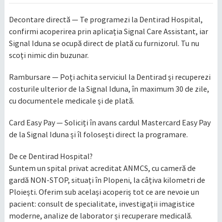
la sud de Dunăre
Decontare directă — Te programezi la Dentirad Hospital,
confirmi acoperirea prin aplicația Signal Care Assistant, iar
Signal Iduna se ocupă direct de plată cu furnizorul. Tu nu
scoți nimic din buzunar.
Rambursare — Poți achita serviciul la Dentirad și recuperezi
costurile ulterior de la Signal Iduna, în maximum 30 de zile,
cu documentele medicale și de plată.
Card Easy Pay — Soliciți în avans cardul Mastercard Easy Pay
de la Signal Iduna și îl folosești direct la programare.
De ce Dentirad Hospital?
Suntem un spital privat acreditat ANMCS, cu cameră de
gardă NON-STOP, situați în Plopeni, la câțiva kilometri de
Ploiești. Oferim sub același acoperiș tot ce are nevoie un
pacient: consult de specialitate, investigații imagistice
moderne, analize de laborator și recuperare medicală.