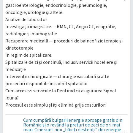
gastroenterologie, endocrinologie, pneumologie,
oncologie, urologie și altele
Analize de laborator
Investigații imagistice — RMN, CT, Angio CT, ecografie,
radiologie și mamografie
Recuperare medicală — proceduri de balneofizioterapie și
kinetoterapie
În regim de spitalizare:
Spitalizare de zi și continuă, inclusiv servicii hoteliere și
medicație
Intervenții chirurgicale — chirurgie vasculară și alte
proceduri disponibile în cadrul spitalului
Cum accesezi serviciile la Dentirad cu asigurarea Signal
Iduna?
Procesul este simplu și îți elimină grija costurilor:
Cum cumpără bulgarii energie aproape gratis din
România și o revând la prețuri de zeci de ori mai
mari. Cine sunt noii „băieți deștepți” din energie de