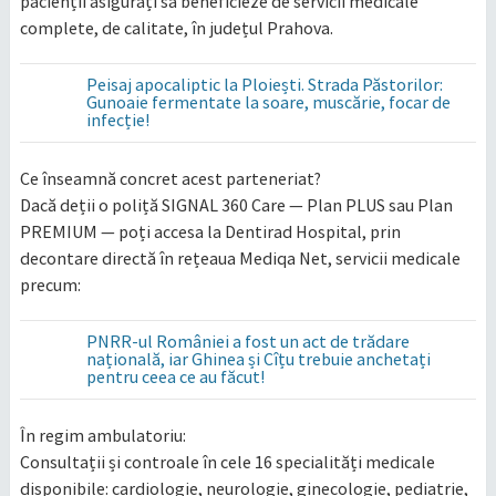
pacienții asigurați să beneficieze de servicii medicale
complete, de calitate, în județul Prahova.
Peisaj apocaliptic la Ploiești. Strada Păstorilor:
Gunoaie fermentate la soare, muscărie, focar de
infecție!
Ce înseamnă concret acest parteneriat?
Dacă deții o poliță SIGNAL 360 Care — Plan PLUS sau Plan
PREMIUM — poți accesa la Dentirad Hospital, prin
decontare directă în rețeaua Mediqa Net, servicii medicale
precum:
PNRR-ul României a fost un act de trădare
națională, iar Ghinea și Cîțu trebuie anchetați
pentru ceea ce au făcut!
În regim ambulatoriu:
Consultații și controale în cele 16 specialități medicale
disponibile: cardiologie, neurologie, ginecologie, pediatrie,