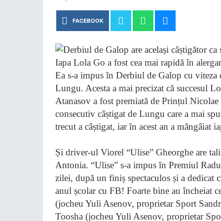
FACEBOOK
Iapa Lola Go a fost cea mai rapidă în alergar
Ea s-a impus în Derbiul de Galop cu viteza 
Lungu. Acesta a mai precizat că succesul Lol
Atanasov a fost premiată de Prințul Nicolae 
consecutiv câștigat de Lungu care a mai spus
trecut a câștigat, iar în acest an a mângâiat i
Și driver-ul Viorel “Ulise” Gheorghe are tal
Antonia. “Ulise” s-a impus în Premiul Radu S
zilei, după un finiș spectaculos și a dedicat 
anul școlar cu FB! Foarte bine au încheiat ce
(jocheu Yuli Asenov, proprietar Sport Sand
Toosha (jocheu Yuli Asenov, proprietar S