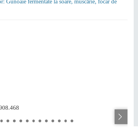
lor: Gunoaie fermentate la soare, muscărie, focar de
.908.468