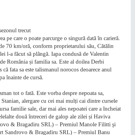
ea pe care o poate parcurge o singură dată în carieră.
de 70 km/oră, conform proprietarului său, Cătălin
ei l-a făcut să plângă. Iapa condusă de Valentin
de România și familia sa. Este al doilea Derbi
 că fata sa este talismanul norocos deoarece anul
apa înainte de cursă.
isman tot o fată. Este vorba despre nepoata sa,
tanian, alergare cu cei mai mulți cai dintre cursele
cursa familie sale, dar mai ales nepoatei care a încheiat
lelalte două întreceri de galop ale zilei și Haviva
rovo & Bragadiru SRL) – Premiul Manole Filitti şi
port Sandrovo & Bragadiru SRL) – Premiul Banu