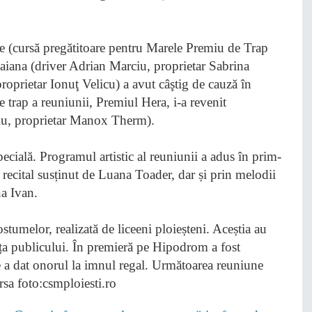
re (cursă pregătitoare pentru Marele Premiu de Trap
 Daiana (driver Adrian Marciu, proprietar Sabrina
roprietar Ionuţ Velicu) a avut câştig de cauză în
 trap a reuniunii, Premiul Hera, i-a revenit
iu, proprietar Manox Therm).
ecială. Programul artistic al reuniunii a adus în prim-
 recital susținut de Luana Toader, dar și prin melodii
na Ivan.
tumelor, realizată de liceeni ploieșteni. Aceștia au
fața publicului. În premieră pe Hipodrom a fost
 a dat onorul la imnul regal. Următoarea reuniune
rsa foto:csmploiesti.ro