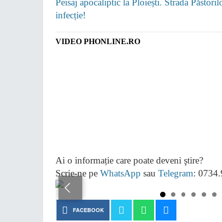
Peisaj apocaliptic la Ploiești. Strada Păstori
infecție!
VIDEO PHONLINE.RO
Ai o informație care poate deveni ştire?
Scrie-ne pe
WhatsApp
sau
Telegram
: 0734
FACEBOOK