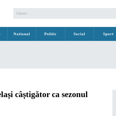
n
National
Politic
Social
Sport
lași câștigător ca sezonul