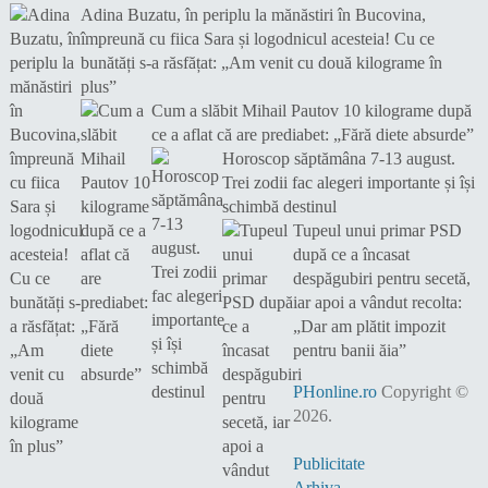
Adina Buzatu, în periplu la mănăstiri în Bucovina,
împreună cu fiica Sara și logodnicul acesteia! Cu ce
bunătăți s-a răsfățat: „Am venit cu două kilograme în
plus”
Cum a slăbit Mihail Pautov 10 kilograme după
ce a aflat că are prediabet: „Fără diete absurde”
Horoscop săptămâna 7-13 august.
Trei zodii fac alegeri importante și își
schimbă destinul
Tupeul unui primar PSD
după ce a încasat
despăgubiri pentru secetă,
iar apoi a vândut recolta:
„Dar am plătit impozit
pentru banii ăia”
PHonline.ro
Copyright ©
2026.
Publicitate
Arhiva