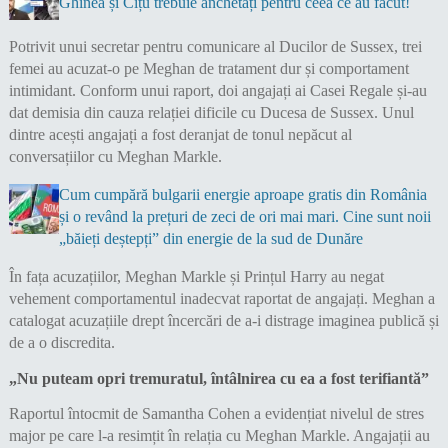
Ghinea și Cîțu trebuie anchetați pentru ceea ce au făcut!
Potrivit unui secretar pentru comunicare al Ducilor de Sussex, trei
femei au acuzat-o pe Meghan de tratament dur și comportament
intimidant. Conform unui raport, doi angajați ai Casei Regale și-au
dat demisia din cauza relației dificile cu Ducesa de Sussex. Unul
dintre acești angajați a fost deranjat de tonul nepăcut al
conversațiilor cu Meghan Markle.
Cum cumpără bulgarii energie aproape gratis din România
și o revând la prețuri de zeci de ori mai mari. Cine sunt noii
„băieți deștepți” din energie de la sud de Dunăre
În fața acuzațiilor, Meghan Markle și Prințul Harry au negat
vehement comportamentul inadecvat raportat de angajați. Meghan a
catalogat acuzațiile drept încercări de a-i distrage imaginea publică și
de a o discredita.
„Nu puteam opri tremuratul, întâlnirea cu ea a fost terifiantă”
Raportul întocmit de Samantha Cohen a evidențiat nivelul de stres
major pe care l-a resimțit în relația cu Meghan Markle. Angajații au