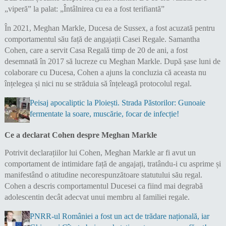
În 2021, Meghan Markle, Ducesa de Sussex, a fost acuzată pentru
comportamentul său față de angajații Casei Regale. Samantha
Cohen, care a servit Casa Regală timp de 20 de ani, a fost
desemnată în 2017 să lucreze cu Meghan Markle. După șase luni de
colaborare cu Ducesa, Cohen a ajuns la concluzia că aceasta nu
înțelegea și nici nu se străduia să înțeleagă protocolul regal.
Peisaj apocaliptic la Ploiești. Strada Păstorilor: Gunoaie
fermentate la soare, muscărie, focar de infecție!
Ce a declarat Cohen despre Meghan Markle
Potrivit declarațiilor lui Cohen, Meghan Markle ar fi avut un
comportament de intimidare față de angajați, tratându-i cu asprime și
manifestând o atitudine necorespunzătoare statutului său regal.
Cohen a descris comportamentul Ducesei ca fiind mai degrabă
adolescentin decât adecvat unui membru al familiei regale.
PNRR-ul României a fost un act de trădare națională, iar