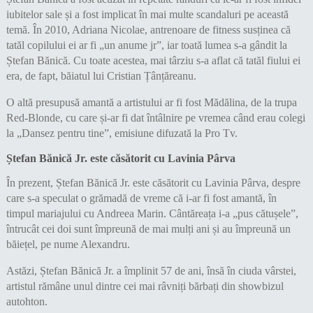
iubitelor sale și a fost implicat în mai multe scandaluri pe această
temă. În 2010, Adriana Nicolae, antrenoare de fitness susținea că
tatăl copilului ei ar fi „un anume jr”, iar toată lumea s-a gândit la
Ștefan Bănică. Cu toate acestea, mai târziu s-a aflat că tatăl fiului ei
era, de fapt, băiatul lui Cristian Țânțăreanu.
O altă presupusă amantă a artistului ar fi fost Mădălina, de la trupa
Red-Blonde, cu care și-ar fi dat întâlnire pe vremea când erau colegi
la „Dansez pentru tine”, emisiune difuzată la Pro Tv.
Ștefan Bănică Jr. este căsătorit cu Lavinia Pârva
În prezent, Ștefan Bănică Jr. este căsătorit cu Lavinia Pârva, despre
care s-a speculat o grămadă de vreme că i-ar fi fost amantă, în
timpul mariajului cu Andreea Marin. Cântăreața i-a „pus cătușele”,
întrucât cei doi sunt împreună de mai mulți ani și au împreună un
băiețel, pe nume Alexandru.
Astăzi, Ștefan Bănică Jr. a împlinit 57 de ani, însă în ciuda vârstei,
artistul rămâne unul dintre cei mai râvniți bărbați din showbizul
autohton.