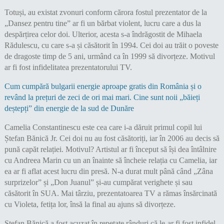
Totuși, au existat zvonuri conform cărora fostul prezentator de la
„Dansez pentru tine” ar fi un bărbat violent, lucru care a dus la
despărțirea celor doi. Ulterior, acesta s-a îndrăgostit de Mihaela
Rădulescu, cu care s-a și căsătorit în 1994. Cei doi au trăit o poveste
de dragoste timp de 5 ani, urmând ca în 1999 să divorțeze. Motivul
ar fi fost infidelitatea prezentatorului TV.
Cum cumpără bulgarii energie aproape gratis din România și o
revând la prețuri de zeci de ori mai mari. Cine sunt noii „băieți
deștepți” din energie de la sud de Dunăre
Camelia Constantinescu este cea care i-a dăruit primul copil lui
Ștefan Bănică Jr. Cei doi nu au fost căsătoriți, iar în 2006 au decis să
pună capăt relației. Motivul? Artistul ar fi început să își dea întâlnire
cu Andreea Marin cu un an înainte să încheie relația cu Camelia, iar
ea ar fi aflat acest lucru din presă. N-a durat mult până când „Zâna
surprizelor” și „Don Juanul” și-au cumpărat verighete și sau
căsătorit în SUA. Mai târziu, prezentatoarea TV a rămas însărcinată
cu Violeta, fetița lor, însă la final au ajuns să divorțeze.
Ștefan Bănică a fost acuzat în repetate rânduri că le-ar fi fost infidel