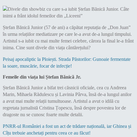
Ștefan Bănică Junior (57 de ani) a căpătat reputația de „Don Juan”
în urma relațiilor mediatizare pe care le-a avut de-a lungul timpului.
Artistul s-a iubit cu mai multe femei celebre, cărora la final le-a frânt
inima. Cine sunt divele din viața cântărețului?
Peisaj apocaliptic la Ploiești. Strada Păstorilor: Gunoaie fermentate
la soare, muscărie, focar de infecție!
Femeile din viața lui Ștefan Bănică Jr.
Ștefan Bănică Junior a bifat trei căsnicii oficiale, cea cu Andreea
Marin, Mihaela Rădulescu și Lavinia Pârva, însă de-a lungul anilor
a avut mai multe relații tumultuoase. Artistul a avut o idilă cu
regretata jurnalistă Cristina Țopescu, însă despre povestea lor de
dragoste nu se cunosc foarte multe detalii.
PNRR-ul României a fost un act de trădare națională, iar Ghinea și
Cîțu trebuie anchetați pentru ceea ce au făcut!