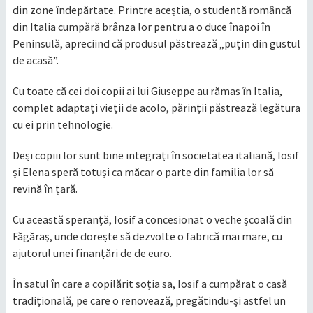
din zone îndepărtate. Printre aceștia, o studentă româncă
din Italia cumpără brânza lor pentru a o duce înapoi în
Peninsulă, apreciind că produsul păstrează „puțin din gustul
de acasă”.
Cu toate că cei doi copii ai lui Giuseppe au rămas în Italia,
complet adaptați vieții de acolo, părinții păstrează legătura
cu ei prin tehnologie.
Deși copiii lor sunt bine integrați în societatea italiană, Iosif
și Elena speră totuși ca măcar o parte din familia lor să
revină în țară.
Cu această speranță, Iosif a concesionat o veche școală din
Făgăraș, unde dorește să dezvolte o fabrică mai mare, cu
ajutorul unei finanțări de de euro.
În satul în care a copilărit soția sa, Iosif a cumpărat o casă
tradițională, pe care o renovează, pregătindu-și astfel un