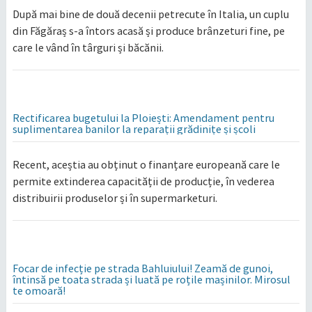
După mai bine de două decenii petrecute în Italia, un cuplu
din Făgăraș s-a întors acasă și produce brânzeturi fine, pe
care le vând în târguri și băcănii.
Rectificarea bugetului la Ploiești: Amendament pentru
suplimentarea banilor la reparații grădinițe și școli
Recent, aceștia au obținut o finanțare europeană care le
permite extinderea capacității de producție, în vederea
distribuirii produselor și în supermarketuri.
Focar de infecție pe strada Bahluiului! Zeamă de gunoi,
întinsă pe toata strada și luată pe roțile mașinilor. Mirosul
te omoară!