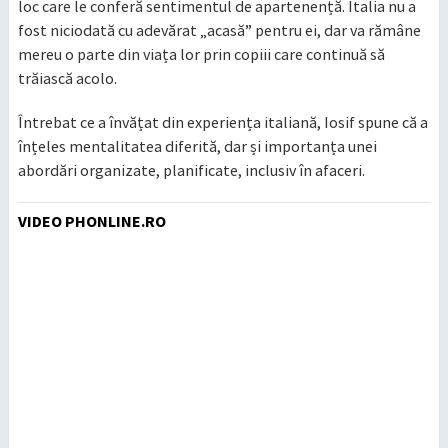
loc care le conferă sentimentul de apartenență. Italia nu a
fost niciodată cu adevărat „acasă” pentru ei, dar va rămâne
mereu o parte din viața lor prin copiii care continuă să
trăiască acolo.
Întrebat ce a învățat din experiența italiană, Iosif spune că a
înțeles mentalitatea diferită, dar și importanța unei
abordări organizate, planificate, inclusiv în afaceri.
VIDEO PHONLINE.RO