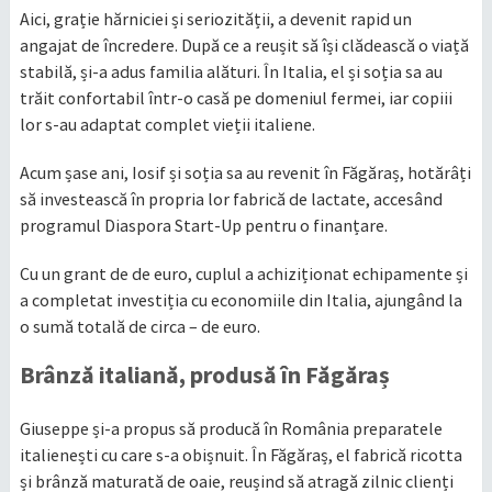
Aici, grație hărniciei și seriozității, a devenit rapid un
angajat de încredere. După ce a reușit să își clădească o viață
stabilă, și-a adus familia alături. În Italia, el și soția sa au
trăit confortabil într-o casă pe domeniul fermei, iar copiii
lor s-au adaptat complet vieții italiene.
Acum șase ani, Iosif și soția sa au revenit în Făgăraș, hotărâți
să investească în propria lor fabrică de lactate, accesând
programul Diaspora Start-Up pentru o finanțare.
Cu un grant de de euro, cuplul a achiziționat echipamente și
a completat investiția cu economiile din Italia, ajungând la
o sumă totală de circa – de euro.
Brânză italiană, produsă în Făgăraș
Giuseppe și-a propus să producă în România preparatele
italienești cu care s-a obișnuit. În Făgăraș, el fabrică ricotta
și brânză maturată de oaie, reușind să atragă zilnic clienți