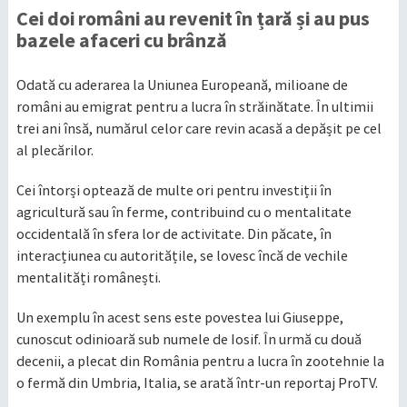
Cei doi români au revenit în țară și au pus
bazele afaceri cu brânză
Odată cu aderarea la Uniunea Europeană, milioane de
români au emigrat pentru a lucra în străinătate. În ultimii
trei ani însă, numărul celor care revin acasă a depășit pe cel
al plecărilor.
Cei întorși optează de multe ori pentru investiții în
agricultură sau în ferme, contribuind cu o mentalitate
occidentală în sfera lor de activitate. Din păcate, în
interacțiunea cu autoritățile, se lovesc încă de vechile
mentalități românești.
Un exemplu în acest sens este povestea lui Giuseppe,
cunoscut odinioară sub numele de Iosif. În urmă cu două
decenii, a plecat din România pentru a lucra în zootehnie la
o fermă din Umbria, Italia, se arată într-un reportaj ProTV.