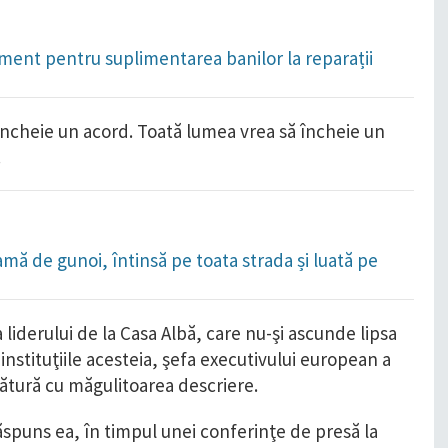
ament pentru suplimentarea banilor la reparații
ncheie un acord. Toată lumea vrea să încheie un
.
amă de gunoi, întinsă pe toata strada și luată pe
liderului de la Casa Albă, care nu-şi ascunde lipsa
stituţiile acesteia, şefa executivului european a
egătură cu măgulitoarea descriere.
ăspuns ea, în timpul unei conferinţe de presă la