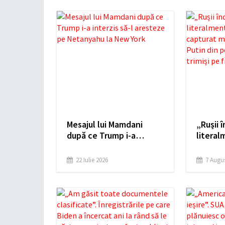
Mesajul lui Mamdani
„Rușii 
după ce Trump i-a
literal
interzis să-l aresteze pe
Ucraina
Netanyahu la New York
mercena
22 Iulie 2026
7 Augus
Putin d
țări și 