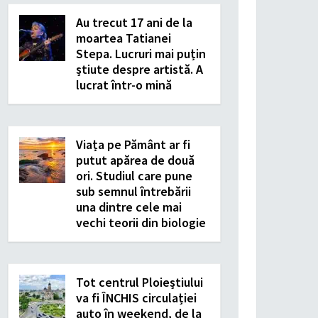
Au trecut 17 ani de la
moartea Tatianei
Stepa. Lucruri mai puțin
știute despre artistă. A
lucrat într-o mină
Viața pe Pământ ar fi
putut apărea de două
ori. Studiul care pune
sub semnul întrebării
una dintre cele mai
vechi teorii din biologie
Tot centrul Ploieștiului
va fi ÎNCHIS circulației
auto în weekend, de la