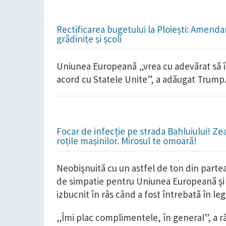
Rectificarea bugetului la Ploiești: Amend
grădinițe și școli
Uniunea Europeană „vrea cu adevărat să î
acord cu Statele Unite”, a adăugat Trump
Focar de infecție pe strada Bahluiului! Ze
roțile mașinilor. Mirosul te omoară!
Neobişnuită cu un astfel de ton din partea 
de simpatie pentru Uniunea Europeană şi in
izbucnit în râs când a fost întrebată în l
„Îmi plac complimentele, în general”, a r