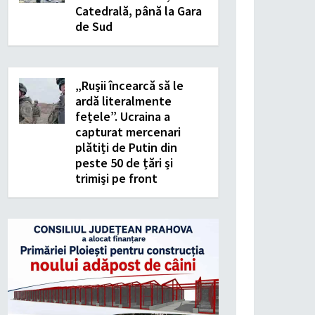
Catedrală, până la Gara
de Sud
„Rușii încearcă să le
ardă literalmente
fețele”. Ucraina a
capturat mercenari
plătiți de Putin din
peste 50 de țări și
trimiși pe front