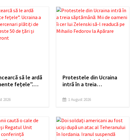
încearcă să le ardă
Protestele din Ucraina
mente fețele”.
intră în a treia
 a capturat
săptămână: Mii de
ri plătiți de
oameni îi cer lui Zelenski
t 2026
1 August 2026
in peste 50 de
să-l readucă pe Mihailo
trimiși pe front
Fedorov la Apărare