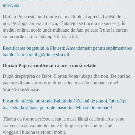
intervină
Dorian Popa este unul dintre cei mai iubiți și apreciați artiști de la
noi. Pe lângă cariera artistică, cântărețul se bucură de succes și în
mediul online, acolo unde milioane de fani pe care îi ține la curent
cu lucrurile care se întâmplă în viața lui.
Rectificarea bugetului la Ploiești: Amendament pentru suplimentarea
banilor la reparații grădinițe și școli
Dorian Popa a confirmat că are o nouă relație
După despărțirea de Babs, Dorian Popa iubește din nou. De curând,
paparazzii l-au surprins în timp ce lua masa în compania unei
brunete misterioase.
Focar de infecție pe strada Bahluiului! Zeamă de gunoi, întinsă pe
toata strada și luată pe roțile mașinilor. Mirosul te omoară!
Tânăra cu forme perfecte a stat la masă lângă celebrul artist și au
conversat câteva minute bune în timp ce, din când în când,
vloggerul butona telefonul mobil.