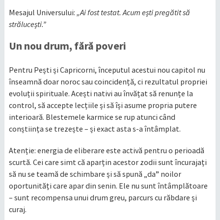
Mesajul Universului:
„Ai fost testat. Acum ești pregătit să
strălucești.”
Un nou drum, fără poveri
Pentru Pești și Capricorni, începutul acestui nou capitol nu
înseamnă doar noroc sau coincidență, ci rezultatul propriei
evoluții spirituale. Acești nativi au învățat să renunțe la
control, să accepte lecțiile și să își asume propria putere
interioară. Blestemele karmice se rup atunci când
conștiința se trezește – și exact asta s-a întâmplat.
Atenție: energia de eliberare este activă pentru o perioadă
scurtă. Cei care simt că aparțin acestor zodii sunt încurajați
să nu se teamă de schimbare și să spună „da” noilor
oportunități care apar din senin. Ele nu sunt întâmplătoare
– sunt recompensa unui drum greu, parcurs cu răbdare și
curaj.