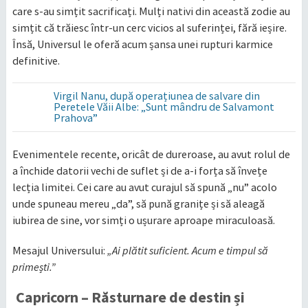
care s-au simțit sacrificați. Mulți nativi din această zodie au
simțit că trăiesc într-un cerc vicios al suferinței, fără ieșire.
Însă, Universul le oferă acum șansa unei rupturi karmice
definitive.
Virgil Nanu, după operațiunea de salvare din
Peretele Văii Albe: „Sunt mândru de Salvamont
Prahova”
Evenimentele recente, oricât de dureroase, au avut rolul de
a închide datorii vechi de suflet și de a-i forța să învețe
lecția limitei. Cei care au avut curajul să spună „nu” acolo
unde spuneau mereu „da”, să pună granițe și să aleagă
iubirea de sine, vor simți o ușurare aproape miraculoasă.
Mesajul Universului:
„Ai plătit suficient. Acum e timpul să
primești.”
Capricorn – Răsturnare de destin și