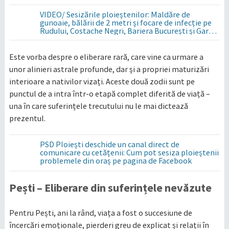
VIDEO/ Sesizările ploieștenilor: Maldăre de
gunoaie, bălării de 2 metri și focare de infecție pe
Rudului, Costache Negri, Bariera București și Gara
de Sud
Este vorba despre o eliberare rară, care vine ca urmare a
unor alinieri astrale profunde, dar și a propriei maturizări
interioare a nativilor vizați. Aceste două zodii sunt pe
punctul de a intra într-o etapă complet diferită de viață –
una în care suferințele trecutului nu le mai dictează
prezentul.
PSD Ploiești deschide un canal direct de
comunicare cu cetățenii: Cum pot sesiza ploieștenii
problemele din oraș pe pagina de Facebook
Pești – Eliberare din suferințele nevăzute
Pentru Pești, ani la rând, viața a fost o succesiune de
încercări emoționale, pierderi greu de explicat și relații în