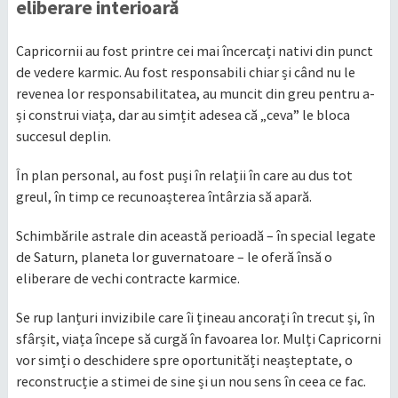
eliberare interioară
Capricornii au fost printre cei mai încercați nativi din punct
de vedere karmic. Au fost responsabili chiar și când nu le
revenea lor responsabilitatea, au muncit din greu pentru a-
și construi viața, dar au simțit adesea că „ceva” le bloca
succesul deplin.
În plan personal, au fost puși în relații în care au dus tot
greul, în timp ce recunoașterea întârzia să apară.
Schimbările astrale din această perioadă – în special legate
de Saturn, planeta lor guvernatoare – le oferă însă o
eliberare de vechi contracte karmice.
Se rup lanțuri invizibile care îi țineau ancorați în trecut și, în
sfârșit, viața începe să curgă în favoarea lor. Mulți Capricorni
vor simți o deschidere spre oportunități neașteptate, o
reconstrucție a stimei de sine și un nou sens în ceea ce fac.