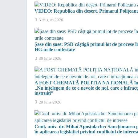
VIDEO: Republica din deșert. Primarul Polițeanu
3 August 2026
Șase din șase: PSD câștigă primul lot de procese
HG-urile contestate
30 Iulie 2026
A FOST CHEMATĂ POLIȚIA NAȚIONALĂ împotriva
„Nu înțelegem de ce e nevoie de noi, care e infracț
instruiți”
29 Iulie 2026
Conf. univ. dr. Mihai Apostolache: Sancționarea 
în aplicarea legislației privind conflictul de interes