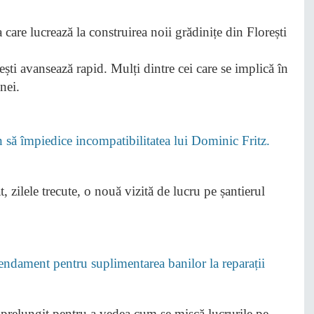
ești avansează rapid. Mulți dintre cei care se implică în
nei.
ă împiedice incompatibilitatea lui Dominic Fritz.
, zilele trecute, o nouă vizită de lucru pe șantierul
mendament pentru suplimentarea banilor la reparații
prelungit pentru a vedea cum se mișcă lucrurile pe