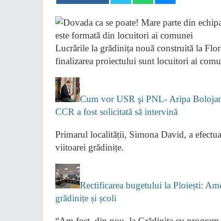
Lucrările la grădinița nouă construită la Flor
finalizarea proiectului sunt locuitori ai comu
Cum vor USR şi PNL- Aripa Bolojan s
CCR a fost solicitată să intervină
Primarul localității, Simona David, a efectuat
viitoarei grădinițe.
Rectificarea bugetului la Ploiești: A
grădinițe și școli
“Am fost, din nou, la Grădinița cu program 