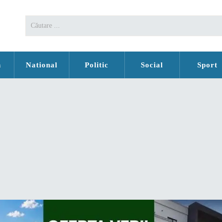
n
National
Politic
Social
Sport