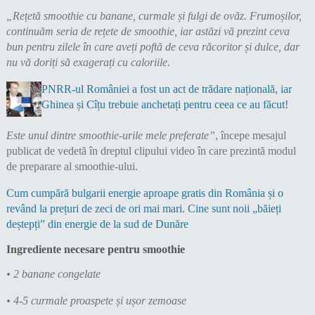
„Rețetă smoothie cu banane, curmale și fulgi de ovăz. Frumoșilor,
continuăm seria de rețete de smoothie, iar astăzi vă prezint ceva
bun pentru zilele în care aveți poftă de ceva răcoritor și dulce, dar
nu vă doriți să exagerați cu caloriile.
PNRR-ul României a fost un act de trădare națională, iar
Ghinea și Cîțu trebuie anchetați pentru ceea ce au făcut!
Este unul dintre smoothie-urile mele preferate”
, începe mesajul
publicat de vedetă în dreptul clipului video în care prezintă modul
de preparare al smoothie-ului.
Cum cumpără bulgarii energie aproape gratis din România și o
revând la prețuri de zeci de ori mai mari. Cine sunt noii „băieți
deștepți” din energie de la sud de Dunăre
Ingrediente necesare pentru smoothie
• 2 banane congelate
• 4-5 curmale proaspete și ușor zemoase