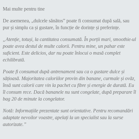
Mai multe pentru tine
De asemenea, „dulcele sănătos” poate fi consumat după sală, sau
pur și simplu ca și gustare, în funcție de dorințe și preferințe.
„Atenție, totuși, la cantitatea consumată. În porții mari, smoothie-ul
poate avea destul de multe calorii. Pentru mine, un pahar este
suficient. Este delicios, dar nu poate înlocui o masă complet
echilibrată.
Poate fi consumat după antrenament sau ca o gustare dulce și
sățioasă. Majoritatea caloriilor provin din banane, curmale și ovăz,
însă sunt calorii care vin la pachet cu fibre și energie de durată. Eu
îl consum rece. Dacă bananele nu sunt congelate, după preparare îl
bag 20 de minute la congelator.
Notă: Informațiile prezentate sunt orientative. Pentru recomandări
adaptate nevoilor voastre, apelați la un specialist sau la surse
autorizate.”