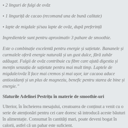
• 2 linguri de fulgi de ovăz
• 1 linguriță de cacao (recomand una de bună calitate)
• lapte de migdale și/sau lapte de ovăz, după preferință
Ingredientele sunt pentru aproximativ 3 pahare de smoothie.
Este o combinație excelentă pentru energie și sațietate. Bananele și
curmalele oferă energie naturală și un gust dulce, fără zahăr
adăugat. Fulgii de ovăz contribuie cu fibre care ajută digestia și
mențin senzația de sațietate pentru mai mult timp. Laptele de
migdale/ovăz îl face mai cremos și mai ușor, iar cacaoa aduce
antioxidanți și un plus de magneziu, benefic pentru starea de bine și
energie.”
Sfaturile Adelinei Pestrițu în materie de smoothie-uri
Ulterior, în încheierea mesajului, creatoarea de conținut a venit cu o
serie de atenționări pentru cei care doresc să introducă aceste băuturi
în alimentație. Consumat în cantități mari, poate deveni bogat în
calorii, astfel că un pahar este suficient.