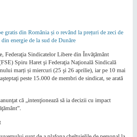
 gratis din România și o revând la prețuri de zeci de
i” din energie de la sud de Dunăre
e, Federaţia Sindicatelor Libere din Învăţământ
(FSE) Spiru Haret şi Federaţia Naţională Sindicală
ui marți și miercuri (25 şi 26 aprilie), iar pe 10 mai
aşteptaţi peste 15.000 de membri de sindicat, se arată
nunţat că „intenţionează să ia decizii cu impact
văţământ”.
t
guvernului sunt de a plafona cheltuielile de personal la