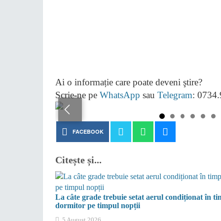
Ai o informație care poate deveni ştire?
Scrie-ne pe
WhatsApp
sau
Telegram
: 0734
FACEBOOK
Citește și...
La câte grade trebuie setat aerul condiționat în t
dormitor pe timpul nopții
5 August 2026