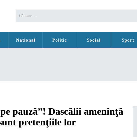
n
National
Politic
Social
Sport
„pe pauză”! Dascălii ameninţă
unt pretenţiile lor