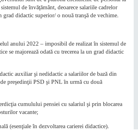
 sistemul de învăţământ, deoarece salariile cadrelor
un grad didactic superior/ o nouă tranşă de vechime.
velul anului 2022 – imposibil de realizat în sistemul de
tice se majorează odată cu trecerea la un grad didactic
actic auxiliar şi nedidactic a salariilor de bază din
 de preşedinţii PSD şi PNL în urmă cu două
erdicţia cumulului pensiei cu salariul şi prin blocarea
sturilor vacante;
ală (esenţiale în dezvoltarea carierei didactice).