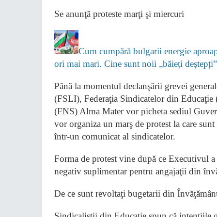
Se anunţă proteste marţi şi miercuri
Cum cumpără bulgarii energie aproape
ori mai mari. Cine sunt noii „băieți deștepț
Până la momentul declanşării grevei general
(FSLI), Federaţia Sindicatelor din Educaţie 
(FNS) Alma Mater vor picheta sediul Guvernul
vor organiza un marş de protest la care sunt 
într-un comunicat al sindicatelor.
Forma de protest vine după ce Executivul a a
negativ suplimentar pentru angajaţii din în
De ce sunt revoltaţi bugetarii din Învăţămân
Sindicaliştii din Educaţie spun că intenţiile 