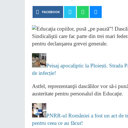
FACEBOOK
Sindicaliştii care fac parte din trei mari fed
pentru declanşarea grevei generale.
Peisaj apocaliptic la Ploiești. Strada 
de infecție!
Astfel, reprezentanţii dascălilor vor să-i pu
austeritate pentru personalul din Educaţie.
PNRR-ul României a fost un act de tră
pentru ceea ce au făcut!