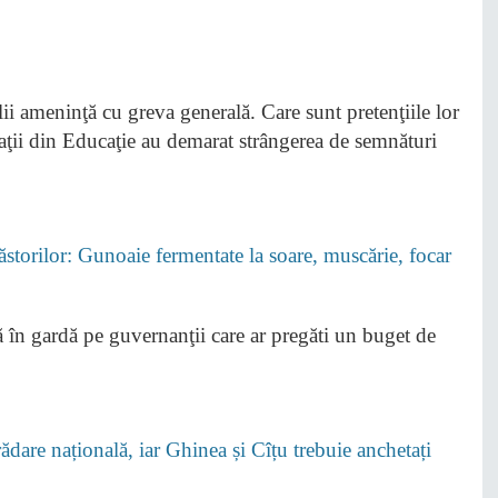
eraţii din Educaţie au demarat strângerea de semnături
Păstorilor: Gunoaie fermentate la soare, muscărie, focar
nă în gardă pe guvernanţii care ar pregăti un buget de
dare națională, iar Ghinea și Cîțu trebuie anchetați