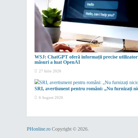
WSJ: ChatGPT oferă informații precise utilizatoril
măsuri a luat OpenAI
27 Iulie 2026
SRI, avertisment pentru români: „Nu furnizați nici
6 August 2026
PHonline.ro
Copyright © 2026.