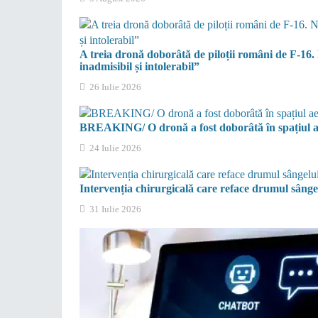
A treia dronă doborâtă de piloții români de F-16.
inadmisibil și intolerabil”
26 Iulie 2026
BREAKING/ O dronă a fost doborâtă în spațiul ae
24 Iulie 2026
Intervenția chirurgicală care reface drumul sângel
31 Iulie 2026