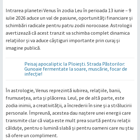
Intrarea planetei Venus în zodia Leu în perioada 13 iunie – 9
iulie 2026 aduce un val de pasiune, oportunități financiare și
schimbări radicale pentru patru zodii norocoase. Astrologii
avertizează că acest tranzit va schimba complet dinamica
relațiilor și va aduce câștiguri importante prin curaj și
imagine publică.
Peisaj apocaliptic la Ploiești. Strada Păstorilor:
Gunoaie fermentate la soare, muscărie, focar de
infecție!
În astrologie, Venus reprezintă iubirea, relațiile, banii,
frumusețea, arta și plăcerea. Leul, pe de altă parte, este
zodia inimii, a creativității, a încrederii în sine și a strălucirii
personale. Împreună, acestea dau naștere unei energii care
transmite clar că viața este mult prea scurtă pentru relații
călduțe, pentru o lumină slabă și pentru oameni care nu știu
să ofere un compliment.