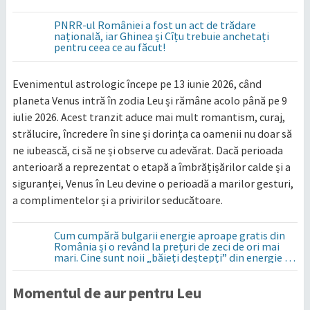
PNRR-ul României a fost un act de trădare
națională, iar Ghinea și Cîțu trebuie anchetați
pentru ceea ce au făcut!
Evenimentul astrologic începe pe 13 iunie 2026, când
planeta Venus intră în zodia Leu și rămâne acolo până pe 9
iulie 2026. Acest tranzit aduce mai mult romantism, curaj,
strălucire, încredere în sine și dorința ca oamenii nu doar să
ne iubească, ci să ne și observe cu adevărat. Dacă perioada
anterioară a reprezentat o etapă a îmbrățișărilor calde și a
siguranței, Venus în Leu devine o perioadă a marilor gesturi,
a complimentelor și a privirilor seducătoare.
Cum cumpără bulgarii energie aproape gratis din
România și o revând la prețuri de zeci de ori mai
mari. Cine sunt noii „băieți deștepți” din energie de
la sud de Dunăre
Momentul de aur pentru Leu