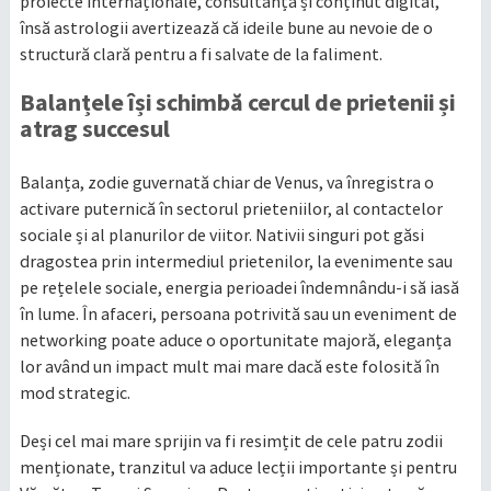
proiecte internaționale, consultanță și conținut digital,
însă astrologii avertizează că ideile bune au nevoie de o
structură clară pentru a fi salvate de la faliment.
Balanțele își schimbă cercul de prietenii și
atrag succesul
Balanța, zodie guvernată chiar de Venus, va înregistra o
activare puternică în sectorul prieteniilor, al contactelor
sociale și al planurilor de viitor. Nativii singuri pot găsi
dragostea prin intermediul prietenilor, la evenimente sau
pe rețelele sociale, energia perioadei îndemnându-i să iasă
în lume. În afaceri, persoana potrivită sau un eveniment de
networking poate aduce o oportunitate majoră, eleganța
lor având un impact mult mai mare dacă este folosită în
mod strategic.
Deși cel mai mare sprijin va fi resimțit de cele patru zodii
menționate, tranzitul va aduce lecții importante și pentru