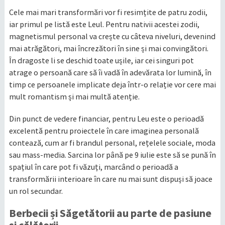
Cele mai mari transformări vor fi resimțite de patru zodii,
iar primul pe listă este Leul. Pentru nativii acestei zodii,
magnetismul personal va crește cu câteva niveluri, devenind
mai atrăgători, mai încrezători în sine și mai convingători.
În dragoste li se deschid toate ușile, iar cei singuri pot
atrage o persoană care să îi vadă în adevărata lor lumină, în
timp ce persoanele implicate deja într-o relație vor cere mai
mult romantism și mai multă atenție.
Din punct de vedere financiar, pentru Leu este o perioadă
excelentă pentru proiectele în care imaginea personală
contează, cum ar fi brandul personal, rețelele sociale, moda
sau mass-media. Sarcina lor până pe 9 iulie este să se pună în
spațiul în care pot fi văzuți, marcând o perioadă a
transformării interioare în care nu mai sunt dispuși să joace
un rol secundar.
Berbecii și Săgetătorii au parte de pasiune
și călătorii