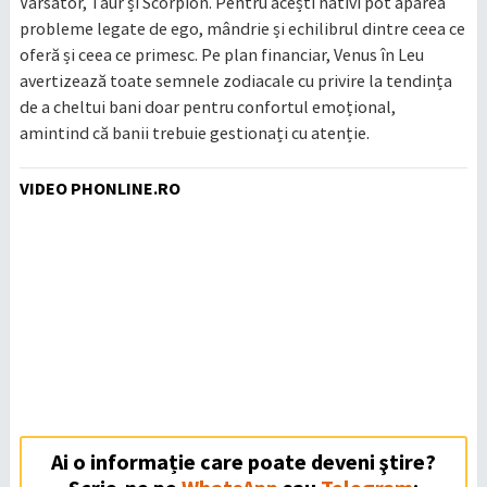
Vărsător, Taur și Scorpion. Pentru acești nativi pot apărea
probleme legate de ego, mândrie și echilibrul dintre ceea ce
oferă și ceea ce primesc. Pe plan financiar, Venus în Leu
avertizează toate semnele zodiacale cu privire la tendința
de a cheltui bani doar pentru confortul emoțional,
amintind că banii trebuie gestionați cu atenție.
VIDEO PHONLINE.RO
Ai o informație care poate deveni ştire?