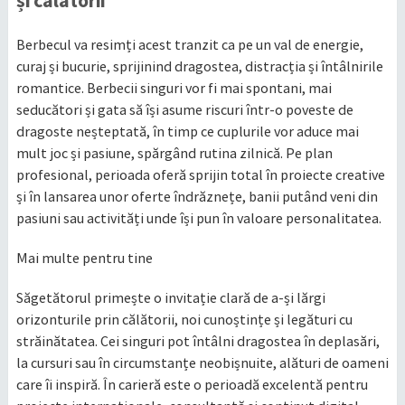
Berbecul va resimți acest tranzit ca pe un val de energie,
curaj și bucurie, sprijinind dragostea, distracția și întâlnirile
romantice. Berbecii singuri vor fi mai spontani, mai
seducători și gata să își asume riscuri într-o poveste de
dragoste neșteptată, în timp ce cuplurile vor aduce mai
mult joc și pasiune, spărgând rutina zilnică. Pe plan
profesional, perioada oferă sprijin total în proiecte creative
și în lansarea unor oferte îndrăznețe, banii putând veni din
pasiuni sau activități unde își pun în valoare personalitatea.
Mai multe pentru tine
Săgetătorul primește o invitație clară de a-și lărgi
orizonturile prin călătorii, noi cunoștințe și legături cu
străinătatea. Cei singuri pot întâlni dragostea în deplasări,
la cursuri sau în circumstanțe neobișnuite, alături de oameni
care îi inspiră. În carieră este o perioadă excelentă pentru