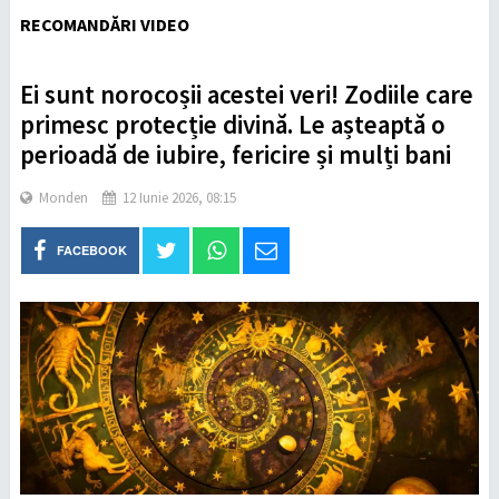
RECOMANDĂRI VIDEO
Ei sunt norocoșii acestei veri! Zodiile care
primesc protecție divină. Le așteaptă o
perioadă de iubire, fericire și mulți bani
Monden
12 Iunie 2026, 08:15
FACEBOOK