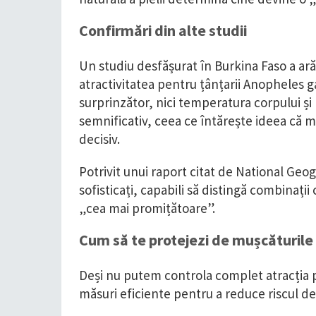
Confirmări din alte studii
Un studiu desfășurat în Burkina Faso a ară
atractivitatea pentru țânțarii Anopheles ga
surprinzător, nici temperatura corpului și 
semnificativ, ceea ce întărește ideea că 
decisiv.
Potrivit unui raport citat de National Geo
sofisticați, capabili să distingă combinaț
„cea mai promițătoare”.
Cum să te protejezi de mușcăturile 
Deși nu putem controla complet atracția p
măsuri eficiente pentru a reduce riscul de