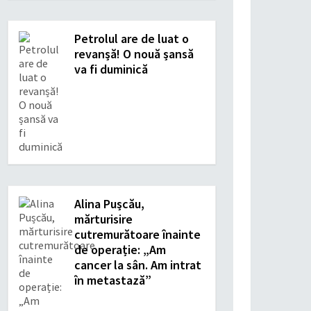
Petrolul are de luat o
revanșă! O nouă șansă
va fi duminică
Alina Pușcău,
mărturisire
cutremurătoare înainte
de operație: „Am
cancer la sân. Am intrat
în metastază”