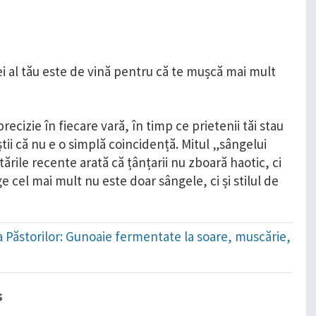
recizie în fiecare vară, în timp ce prietenii tăi stau
 știi că nu e o simplă coincidență. Mitul „sângelui
ările recente arată că țânțarii nu zboară haotic, ci
ge cel mai mult nu este doar sângele, ci și stilul de
ada Păstorilor: Gunoaie fermentate la soare, muscărie,
s