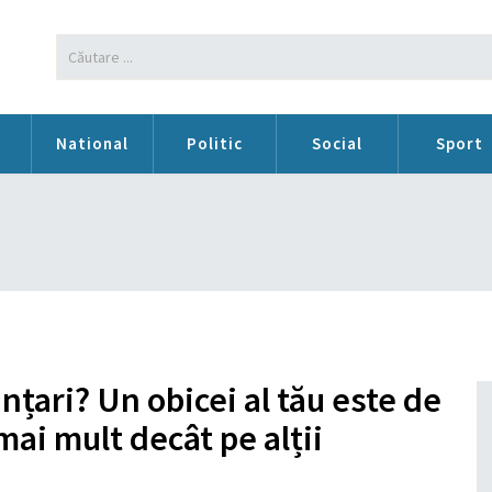
n
National
Politic
Social
Sport
țari? Un obicei al tău este de
ai mult decât pe alții