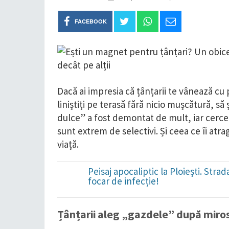
FACEBOOK
Dacă ai impresia că țânțarii te vânează cu p
liniștiți pe terasă fără nicio mușcătură, să
dulce” a fost demontat de mult, iar cercet
sunt extrem de selectivi. Și ceea ce îi atra
viață.
Peisaj apocaliptic la Ploiești. Str
focar de infecție!
Țânțarii aleg „gazdele” după miro