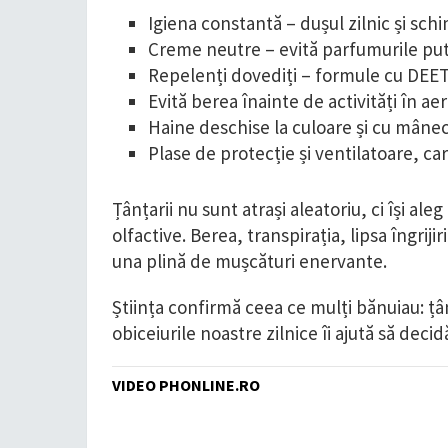
Igiena constantă – dușul zilnic și sch
Creme neutre – evită parfumurile pute
Repelenți dovediți – formule cu DEET, 
Evită berea înainte de activități în aer 
Haine deschise la culoare și cu mânec
Plase de protecție și ventilatoare, ca
Țânțarii nu sunt atrași aleatoriu, ci își al
olfactive. Berea, transpirația, lipsa îngrijir
una plină de mușcături enervante.
Știința confirmă ceea ce mulți bănuiau: țân
obiceiurile noastre zilnice îi ajută să deci
VIDEO PHONLINE.RO