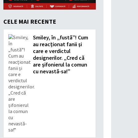
CELE MAI RECENTE
Smiley, în „fustă”! Cum
au reacționat fanii și
care e verdictul
designerilor. „Cred că
are șifonierul la comun
cu nevastă-sa!”