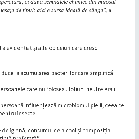
peratură, ci după semnalele chimice din mirosul
”, a
mesaje de tipul: aici e sursa ideală de sânge
a evidențiat și alte obiceiuri care cresc
t duce la acumularea bacteriilor care amplifică
ersoanele care nu foloseau loțiuni neutre erau
ă persoană influențează microbiomul pielii, ceea ce
pentru insecte.
e de igienă, consumul de alcool și compoziția
țintă preferată”.