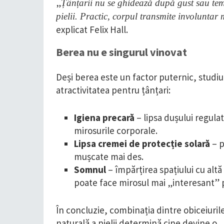
„
Țânțarii nu se ghidează după gust sau tem
pielii. Practic, corpul transmite involuntar 
explicat Felix Hall.
Berea nu e singurul vinovat
Deși berea este un factor puternic, studiul 
atractivitatea pentru țânțari:
Igiena precară
– lipsa dușului regula
mirosurile corporale.
Lipsa cremei de protecție solară
– p
mușcate mai des.
Somnul
– împărțirea spațiului cu alt
poate face mirosul mai „interesant” 
În concluzie, combinația dintre obiceiuril
naturală a pielii determină cine devine o „