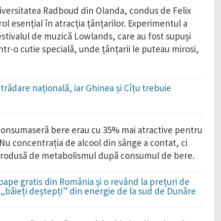
Universitatea Radboud din Olanda, condus de Felix
rol esențial în atracția țânțarilor. Experimentul a
festivalul de muzică Lowlands, care au fost supuși
ntr-o cutie specială, unde țânțarii le puteau mirosi,
trădare națională, iar Ghinea și Cîțu trebuie
!
 consumaseră bere erau cu 35% mai atractive pentru
 Nu concentrația de alcool din sânge a contat, ci
 produsă de metabolismul după consumul de bere.
ape gratis din România și o revând la prețuri de
i „băieți deștepți” din energie de la sud de Dunăre