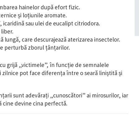
imbarea hainelor după efort fizic.
rnice și loțiunile aromate.
icaridină sau ulei de eucalipt citriodora.
liber.
ă lungă, care descurajează aterizarea insectelor.
re perturbă zborul țânțarilor.
eg cu grijă „victimele”, în funcție de semnalele
ii zilnice pot face diferența între o seară liniștită și
țarii sunt adevărați „cunoscători” ai mirosurilor, iar
dă cine devine cina perfectă.