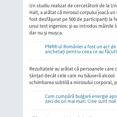
Un studiu realizat de cercetătorii de la 
Hall, a arătat că mirosul corpului joacă un 
fost desfășurat pe 500 de participanți la 
unui test ingenios: și-au introdus mâinile î
dar nu și mușca.
PNRR-ul României a fost un act de 
anchetați pentru ceea ce au făcut
Rezultatele au arătat că persoanele care
țânțari decât cele care nu băuseră alcool.
schimbarea subtilă a mirosului corporal,
Cum cumpără bulgarii energie apro
zeci de ori mai mari. Cine sunt noi