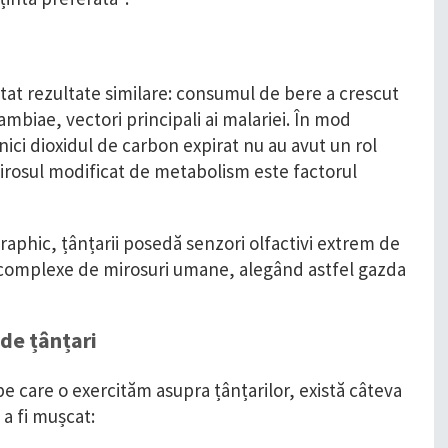
tat rezultate similare: consumul de bere a crescut
mbiae, vectori principali ai malariei. În mod
nici dioxidul de carbon expirat nu au avut un rol
mirosul modificat de metabolism este factorul
graphic, țânțarii posedă senzori olfactivi extrem de
ii complexe de mirosuri umane, alegând astfel gazda
de țânțari
e care o exercităm asupra țânțarilor, există câteva
 a fi mușcat: