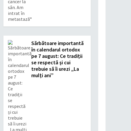
Sărbătoare importantă
în calendarul ortodox
pe 7 august: Ce tradiții
se respectă și cui
trebuie să îi urezi „La
mulți ani”