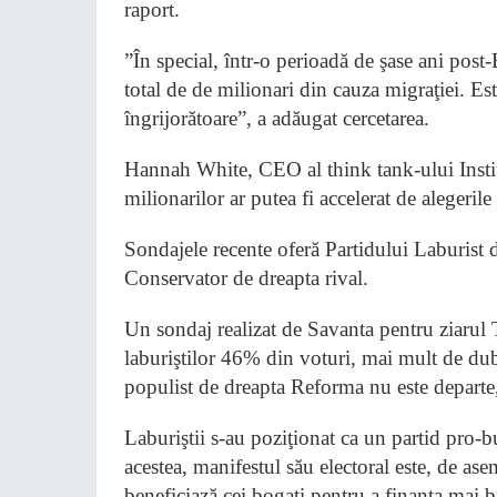
raport.
”În special, într-o perioadă de şase ani post
total de de milionari din cauza migraţiei. Es
îngrijorătoare”, a adăugat cercetarea.
Hannah White, CEO al think tank-ului Insti
milionarilor ar putea fi accelerat de alegerile
Sondajele recente oferă Partidului Laburist d
Conservator de dreapta rival.
Un sondaj realizat de Savanta pentru ziarul 
laburiştilor 46% din voturi, mai mult de dub
populist de dreapta Reforma nu este depart
Laburiştii s-au poziţionat ca un partid pro-b
acestea, manifestul său electoral este, de ase
beneficiază cei bogaţi pentru a finanţa mai b