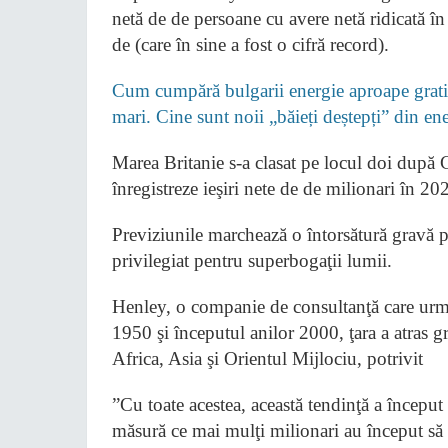
netă de de persoane cu avere netă ridicată în
de (care în sine a fost o cifră record).
Cum cumpără bulgarii energie aproape gratis
mari. Cine sunt noii „băieți deștepți” din e
Marea Britanie s-a clasat pe locul doi după 
înregistreze ieşiri nete de de milionari în 20
Previziunile marchează o întorsătură gravă 
privilegiat pentru superbogaţii lumii.
Henley, o companie de consultanţă care urmăre
1950 şi începutul anilor 2000, ţara a atras 
Africa, Asia şi Orientul Mijlociu, potrivit
”Cu toate acestea, această tendinţă a începu
măsură ce mai mulţi milionari au început să p