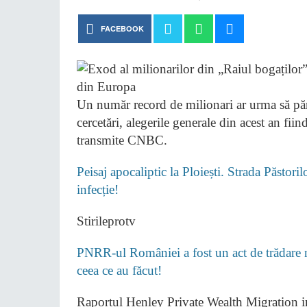
FACEBOOK
Un număr record de milionari ar urma să păr
cercetări, alegerile generale din acest an fii
transmite CNBC.
Peisaj apocaliptic la Ploiești. Strada Păstori
infecție!
Stirileprotv
PNRR-ul României a fost un act de trădare na
ceea ce au făcut!
Raportul Henley Private Wealth Migration ind