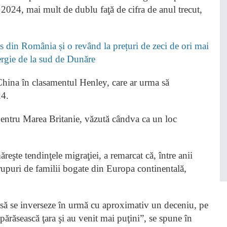
 2024, mai mult de dublu faţă de cifra de anul trecut,
 din România și o revând la prețuri de zeci de ori mai
nergie de la sud de Dunăre
China în clasamentul Henley, care ar urma să
24.
pentru Marea Britanie, văzută cândva ca un loc
şte tendinţele migraţiei, a remarcat că, între anii
grupuri de familii bogate din Europa continentală,
t să se inverseze în urmă cu aproximativ un deceniu, pe
ărăsească ţara şi au venit mai puţini”, se spune în