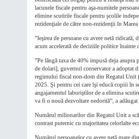
lacunele fiscale pentru aşa-numitele persoane
elimine scutirile fiscale pentru şcolile indepe
rezidenţiale de către non-rezidenţii în Marea
”Ieşirea de persoane cu avere netă ridicată, 
acum accelerată de deciziile politice înainte 
”Pe lângă taxa de 40% impusă deja asupra pro
de dolari], guvernul conservator a adoptat dir
regimului fiscal non-dom din Regatul Unit (pe
2025. Şi pentru cei care îşi educă copiii în s
angajamentul laburiştilor de a elimina scuti
va fi o nouă dezvoltare nedorită”, a adăugat
Numărul milionarilor din Regatul Unit a scă
contrast puternic cu majoritatea celorlalte
Numărul persoanelor cu avere netă mare din