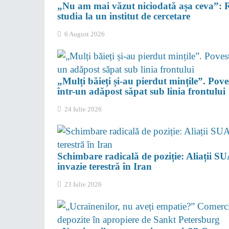
„Nu am mai văzut niciodată așa ceva”: R
studia la un institut de cercetare
6 August 2026
„Mulți băieți și-au pierdut mințile”. Pov
într-un adăpost săpat sub linia frontului
24 Iulie 2026
Schimbare radicală de poziție: Aliații SU
invazie terestră în Iran
23 Iulie 2026