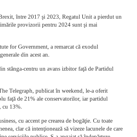
-Brexit, între 2017 şi 2023, Regatul Unit a pierdut un
timările provizorii pentru 2024 sunt şi mai
tute for Government, a remarcat că exodul
 generale din acest an.
in stânga-centru un avans izbitor faţă de Partidul
The Telegraph, publicat în weekend, le-a oferit
lu faţă de 21% ale conservatorilor, iar partidul
e, cu 13%.
usiness, cu accent pe crearea de bogăţie. Cu toate
menea, clar că intenţionează să vizeze lacunele de care
ine serviciile publice. S-a angajat să îndepărteze