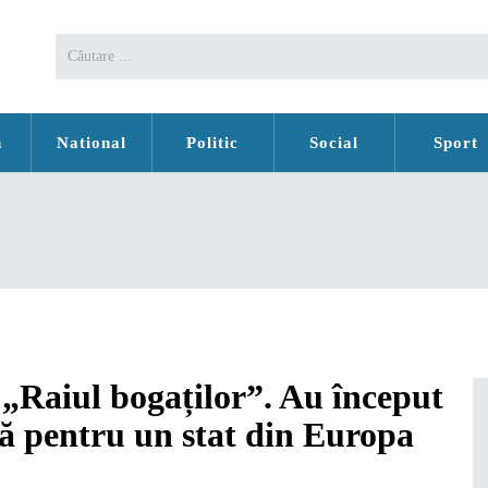
n
National
Politic
Social
Sport
 „Raiul bogaților”. Au început
ră pentru un stat din Europa