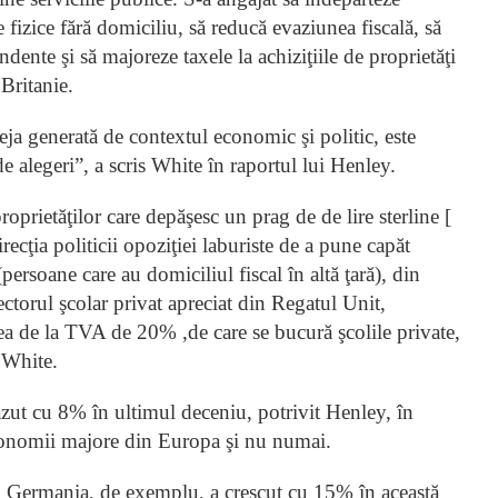
 fizice fără domiciliu, să reducă evaziunea fiscală, să
ndente şi să majoreze taxele la achiziţiile de proprietăţi
 Britanie.
deja generată de contextul economic şi politic, este
de alegeri”, a scris White în raportul lui Henley.
prietăţilor care depăşesc un prag de de lire sterline [
ecţia politicii opoziţiei laburiste de a pune capăt
rsoane care au domiciliul fiscal în altă ţară), din
ectorul şcolar privat apreciat din Regatul Unit,
rea de la TVA de 20% ,de care se bucură şcolile private,
 White.
zut cu 8% în ultimul deceniu, potrivit Henley, în
 economii majore din Europa şi nu numai.
 Germania, de exemplu, a crescut cu 15% în această