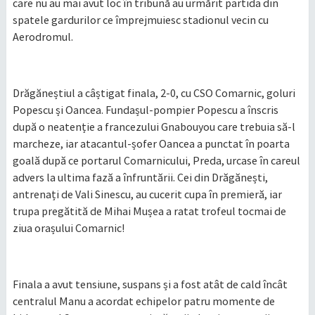
care nu au mai avut loc în tribună au urmărit partida din
spatele gardurilor ce împrejmuiesc stadionul vecin cu
Aerodromul.
Drăgăneștiul a câștigat finala, 2-0, cu CSO Comarnic, goluri
Popescu și Oancea. Fundașul-pompier Popescu a înscris
după o neatenție a francezului Gnabouyou care trebuia să-l
marcheze, iar atacantul-șofer Oancea a punctat în poarta
goală după ce portarul Comarnicului, Preda, urcase în careul
advers la ultima fază a înfruntării. Cei din Drăgănești,
antrenați de Vali Sinescu, au cucerit cupa în premieră, iar
trupa pregătită de Mihai Mușea a ratat trofeul tocmai de
ziua orașului Comarnic!
Finala a avut tensiune, suspans și a fost atât de cald încât
centralul Manu a acordat echipelor patru momente de