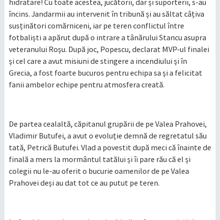
hidratare! Cu toate acestea, jucătorii, dar și suporterii, s-au
încins. Jandarmii au intervenit în tribună și au săltat câțiva
susținători comărniceni, iar pe teren conflictul între
fotbaliști a apărut după o intrare a tânărului Stancu asupra
veteranului Roșu. După joc, Popescu, declarat MVP-ul finalei
și cel care a avut misiuni de stingere a incendiului și în
Grecia, a fost foarte bucuros pentru echipa sa și a felicitat
fanii ambelor echipe pentru atmosfera creată.
De partea cealaltă, căpitanul grupării de pe Valea Prahovei,
Vladimir Butufei, a avut o evoluție demnă de regretatul său
tată, Petrică Butufei. Vlad a povestit după meci că înainte de
finală a mers la mormântul tatălui și îi pare rău că el și
colegii nu le-au oferit o bucurie oamenilor de pe Valea
Prahovei deși au dat tot ce au putut pe teren.