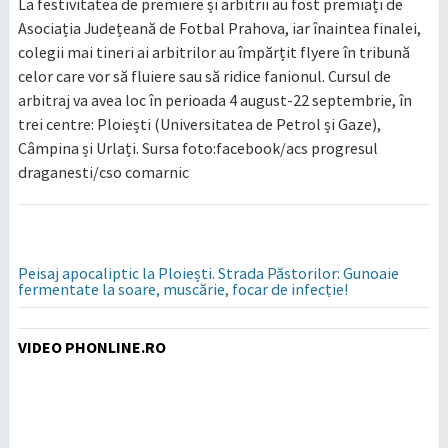
La festivitatea de premiere și arbitrii au fost premiați de
Asociația Județeană de Fotbal Prahova, iar înaintea finalei,
colegii mai tineri ai arbitrilor au împărțit flyere în tribună
celor care vor să fluiere sau să ridice fanionul. Cursul de
arbitraj va avea loc în perioada 4 august-22 septembrie, în
trei centre: Ploiești (Universitatea de Petrol și Gaze),
Câmpina și Urlați. Sursa foto:facebook/acs progresul
draganesti/cso comarnic
Peisaj apocaliptic la Ploiești. Strada Păstorilor: Gunoaie
fermentate la soare, muscărie, focar de infecție!
VIDEO PHONLINE.RO