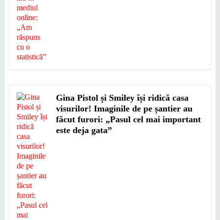
Gina Pistol și Smiley își ridică casa
visurilor! Imaginile de pe șantier au
făcut furori: „Pasul cel mai important
este deja gata”