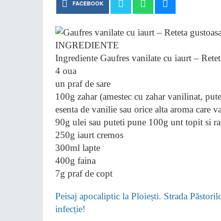
FACEBOOK
INGREDIENTE
Ingrediente Gaufres vanilate cu iaurt – Rete
4 oua
un praf de sare
100g zahar (amestec cu zahar vanilinat, pute
esenta de vanilie sau orice alta aroma care v
90g ulei sau puteti pune 100g unt topit si ra
250g iaurt cremos
300ml lapte
400g faina
7g praf de copt
Peisaj apocaliptic la Ploiești. Strada Păstori
infecție!