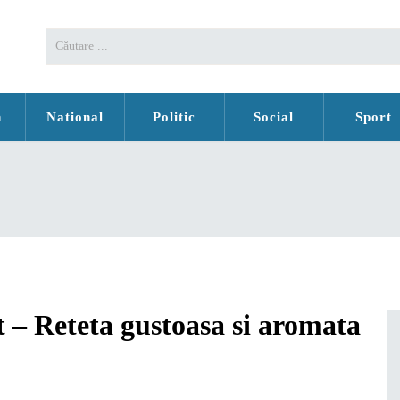
n
National
Politic
Social
Sport
t – Reteta gustoasa si aromata