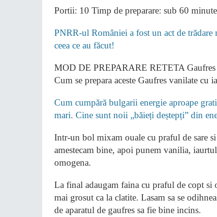
Portii: 10 Timp de preparare: sub 60 minute
PNRR-ul României a fost un act de trădare na
ceea ce au făcut!
MOD DE PREPARARE RETETA Gaufres vanila
Cum se prepara aceste Gaufres vanilate cu ia
Cum cumpără bulgarii energie aproape gratis
mari. Cine sunt noii „băieți deștepți” din e
Intr-un bol mixam ouale cu praful de sare si
amestecam bine, apoi punem vanilia, iaurtul
omogena.
La final adaugam faina cu praful de copt si
mai grosut ca la clatite. Lasam sa se odihne
de aparatul de gaufres sa fie bine incins.