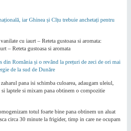
țională, iar Ghinea și Cîțu trebuie anchetați pentru
te cu iaurt – Reteta gustoasa si aromata:
urt – Reteta gustoasa si aromata
 din România și o revând la prețuri de zeci de ori mai
nergie de la sud de Dunăre
 zaharul pana isi schimba culoarea, adaugam uleiul,
 si laptele si mixam pana obtinem o compozitie
 omogenizam totul foarte bine pana obtinem un aluat
asca circa 30 minute la frigider, timp in care ne ocupam