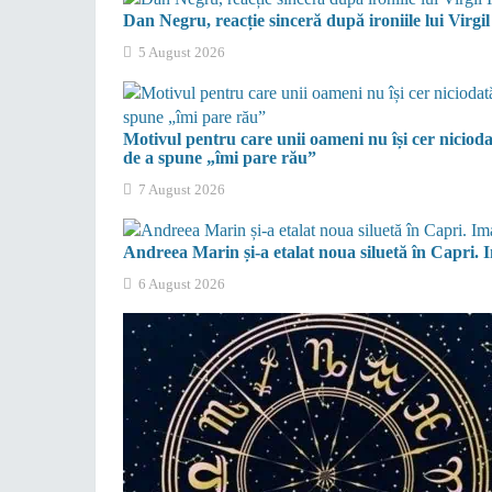
Dan Negru, reacție sinceră după ironiile lui Virgil
5 August 2026
Motivul pentru care unii oameni nu își cer nicioda
de a spune „îmi pare rău”
7 August 2026
Andreea Marin și-a etalat noua siluetă în Capri. 
6 August 2026