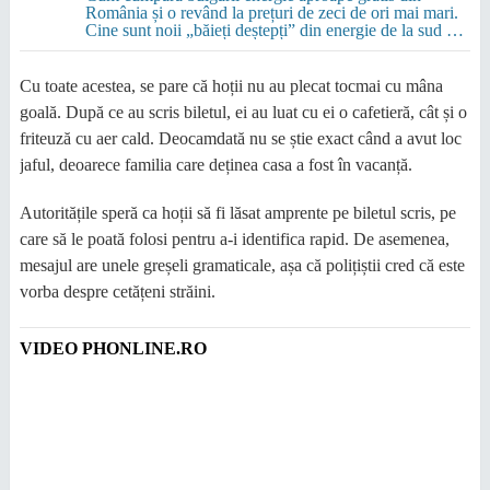
România și o revând la prețuri de zeci de ori mai mari.
Cine sunt noii „băieți deștepți” din energie de la sud de
Dunăre
Cu toate acestea, se pare că hoții nu au plecat tocmai cu mâna
goală. După ce au scris biletul, ei au luat cu ei o cafetieră, cât și o
friteuză cu aer cald. Deocamdată nu se știe exact când a avut loc
jaful, deoarece familia care deținea casa a fost în vacanță.
Autoritățile speră ca hoții să fi lăsat amprente pe biletul scris, pe
care să le poată folosi pentru a-i identifica rapid. De asemenea,
mesajul are unele greșeli gramaticale, așa că polițiștii cred că este
vorba despre cetățeni străini.
VIDEO PHONLINE.RO