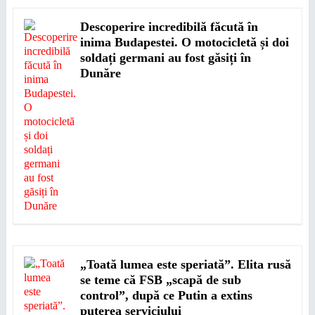
Descoperire incredibilă făcută în
inima Budapestei. O motocicletă și doi
soldați germani au fost găsiți în
Dunăre
„Toată lumea este speriată”. Elita rusă
se teme că FSB „scapă de sub
control”, după ce Putin a extins
puterea serviciului