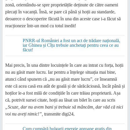
zonă, orientându-se spre proprietățile deținute de către oameni
plecați în vacanță. Însă, se pare că până și hoții au standarde,
deoarece o descoperire făcută în una din aceste case i-a făcut să
reacționeze într-un mod cu totul inedit!
PNRR-ul României a fost un act de trădare națională,
iar Ghinea și Cîțu trebuie anchetați pentru ceea ce au
făcut!
Mai precis, în una dintre locuințele în care au intrat cu forța, hoții
nu au găsit mare lucru. Iar pentru a înțelege situația mai bine,
atunci când spunem că „nu au găsit mare lucru”, ce înseamnă
este că acea casă era atât de goală și de sărăcăcioasă, încât până și
hoților le-a fost milă de condițiile în care trăiau proprietarii. Așa
că, potrivit sursei citate, hoții au lăsat un bilet în care au scris
„Scuze, dar nu avem bani și trebuie să mâncăm, dar văd că nici
voi nu aveți nimic!”,
transmite digi24,
Cum cumpără bulgarii energie aproape gratis din