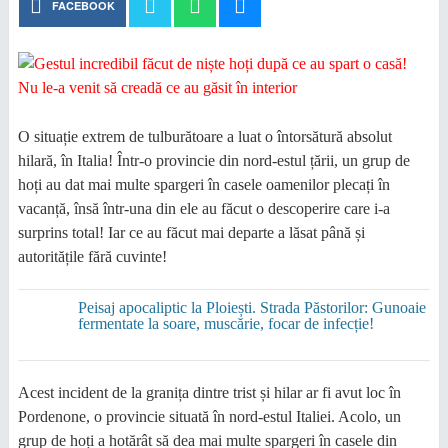
FACEBOOK
O situație extrem de tulburătoare a luat o întorsătură absolut
hilară, în Italia! Într-o provincie din nord-estul țării, un grup de
hoți au dat mai multe spargeri în casele oamenilor plecați în
vacanță, însă într-una din ele au făcut o descoperire care i-a
surprins total! Iar ce au făcut mai departe a lăsat până și
autoritățile fără cuvinte!
Peisaj apocaliptic la Ploiești. Strada Păstorilor: Gunoaie
fermentate la soare, muscărie, focar de infecție!
Acest incident de la granița dintre trist și hilar ar fi avut loc în
Pordenone, o provincie situată în nord-estul Italiei. Acolo, un
grup de hoți a hotărât să dea mai multe spargeri în casele din