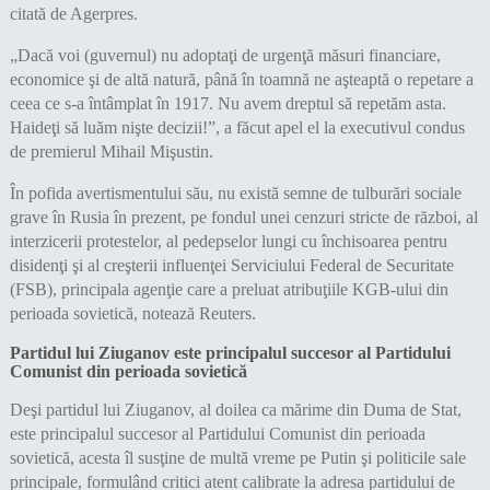
citată de Agerpres.
„Dacă voi (guvernul) nu adoptaţi de urgenţă măsuri financiare,
economice şi de altă natură, până în toamnă ne aşteaptă o repetare a
ceea ce s-a întâmplat în 1917. Nu avem dreptul să repetăm asta.
Haideţi să luăm nişte decizii!”, a făcut apel el la executivul condus
de premierul Mihail Mişustin.
În pofida avertismentului său, nu există semne de tulburări sociale
grave în Rusia în prezent, pe fondul unei cenzuri stricte de război, al
interzicerii protestelor, al pedepselor lungi cu închisoarea pentru
disidenţi şi al creşterii influenţei Serviciului Federal de Securitate
(FSB), principala agenţie care a preluat atribuţiile KGB-ului din
perioada sovietică, notează Reuters.
Partidul lui Ziuganov este principalul succesor al Partidului
Comunist din perioada sovietică
Deşi partidul lui Ziuganov, al doilea ca mărime din Duma de Stat,
este principalul succesor al Partidului Comunist din perioada
sovietică, acesta îl susţine de multă vreme pe Putin şi politicile sale
principale, formulând critici atent calibrate la adresa partidului de