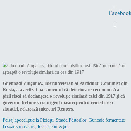
Faceboo
Ghennadi Ziuganov, liderul veteran al Partidului Comunist din
Rusia, a avertizat parlamentul că deteriorarea economică a
ţării riscă să declanşeze o revoluţie similară celei din 1917 şi că
guvernul trebuie să ia urgent măsuri pentru remedierea
situaţiei, relatează miercuri Reuters.
Peisaj apocaliptic la Ploiești. Strada Păstorilor: Gunoaie fermentate
la soare, muscărie, focar de infecție!