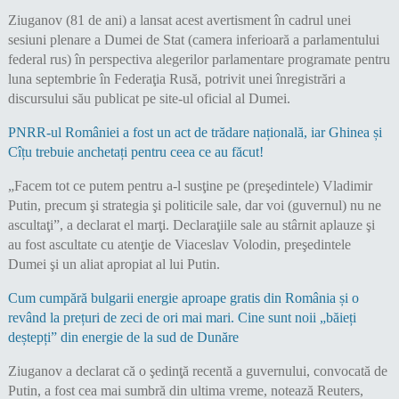
Ziuganov (81 de ani) a lansat acest avertisment în cadrul unei
sesiuni plenare a Dumei de Stat (camera inferioară a parlamentului
federal rus) în perspectiva alegerilor parlamentare programate pentru
luna septembrie în Federaţia Rusă, potrivit unei înregistrări a
discursului său publicat pe site-ul oficial al Dumei.
PNRR-ul României a fost un act de trădare națională, iar Ghinea și
Cîțu trebuie anchetați pentru ceea ce au făcut!
„Facem tot ce putem pentru a-l susţine pe (preşedintele) Vladimir
Putin, precum şi strategia şi politicile sale, dar voi (guvernul) nu ne
ascultaţi”, a declarat el marţi. Declaraţiile sale au stârnit aplauze şi
au fost ascultate cu atenţie de Viaceslav Volodin, preşedintele
Dumei şi un aliat apropiat al lui Putin.
Cum cumpără bulgarii energie aproape gratis din România și o
revând la prețuri de zeci de ori mai mari. Cine sunt noii „băieți
deștepți” din energie de la sud de Dunăre
Ziuganov a declarat că o şedinţă recentă a guvernului, convocată de
Putin, a fost cea mai sumbră din ultima vreme, notează Reuters,