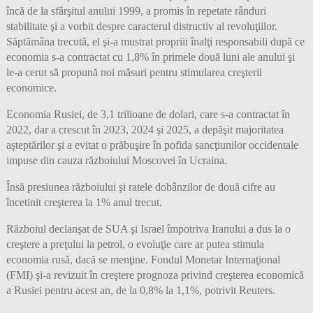
încă de la sfârşitul anului 1999, a promis în repetate rânduri
stabilitate şi a vorbit despre caracterul distructiv al revoluţiilor.
Săptămâna trecută, el şi-a mustrat propriii înalţi responsabili după ce
economia s-a contractat cu 1,8% în primele două luni ale anului şi
le-a cerut să propună noi măsuri pentru stimularea creşterii
economice.
Economia Rusiei, de 3,1 trilioane de dolari, care s-a contractat în
2022, dar a crescut în 2023, 2024 şi 2025, a depăşit majoritatea
aşteptărilor şi a evitat o prăbuşire în pofida sancţiunilor occidentale
impuse din cauza războiului Moscovei în Ucraina.
Însă presiunea războiului şi ratele dobânzilor de două cifre au
încetinit creşterea la 1% anul trecut.
Războiul declanşat de SUA şi Israel împotriva Iranului a dus la o
creştere a preţului la petrol, o evoluţie care ar putea stimula
economia rusă, dacă se menţine. Fondul Monetar Internaţional
(FMI) şi-a revizuit în creştere prognoza privind creşterea economică
a Rusiei pentru acest an, de la 0,8% la 1,1%, potrivit Reuters.