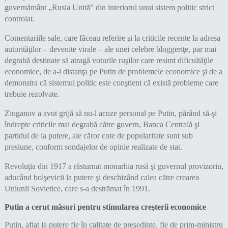
guvernământ „Rusia Unită” din interiorul unui sistem politic strict
controlat.
Comentariile sale, care făceau referire şi la criticile recente la adresa
autorităţilor – devenite virale – ale unei celebre bloggeriţe, par mai
degrabă destinate să atragă voturile ruşilor care resimt dificultăţile
economice, de a-l distanţa pe Putin de problemele economice şi de a
demonstra că sistemul politic este conştient că există probleme care
trebuie rezolvate.
Ziuganov a avut grijă să nu-l acuze personal pe Putin, părând să-şi
îndrepte criticile mai degrabă către guvern, Banca Centrală şi
partidul de la putere, ale căror cote de popularitate sunt sub
presiune, conform sondajelor de opinie realizate de stat.
Revoluţia din 1917 a răsturnat monarhia rusă şi guvernul provizoriu,
aducând bolşevicii la putere şi deschizând calea către crearea
Uniunii Sovietice, care s-a destrămat în 1991.
Putin a cerut măsuri pentru stimularea creşterii economice
Putin, aflat la putere fie în calitate de preşedinte, fie de prim-ministru