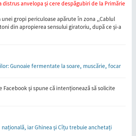
a unei gropi periculoase apărute în zona „Cablul
ni din apropierea sensului giratoriu, după ce și-a
orilor: Gunoaie fermentate la soare, muscărie, focar
e Facebook și spune că intenționează să solicite
națională, iar Ghinea și Cîțu trebuie anchetați