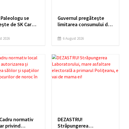
 Paleologu se
Guvernul pregătește
ește de SK Car
limitarea consumului de
 sprijinul
energie electrică printr-
ei
un act normativ
t 2026
6 August 2026
 Cadru normativ
DEZASTRU!
ar privind
Străpungerea