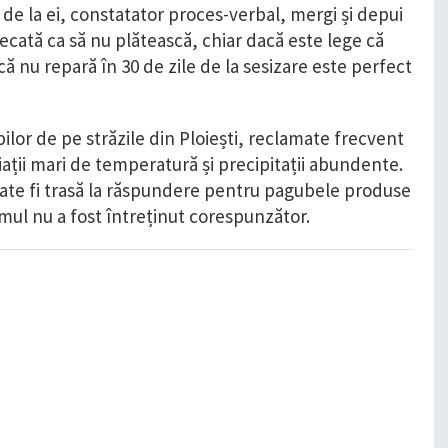
ia de la ei, constatator proces-verbal, mergi și depui
decată ca să nu plătească, chiar dacă este lege că
ă nu repară în 30 de zile de la sesizare este perfect
ilor de pe străzile din Ploiești, reclamate frecvent
iații mari de temperatură și precipitații abundente.
poate fi trasă la răspundere pentru pagubele produse
ul nu a fost întreținut corespunzător.