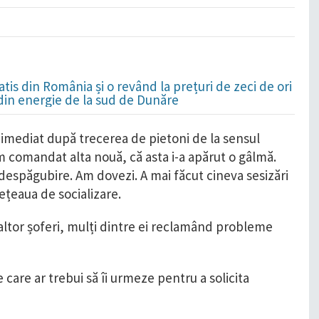
is din România și o revând la prețuri de zeci de ori
 din energie de la sud de Dunăre
imediat după trecerea de pietoni de la sensul
am comandat alta nouă, că asta i-a apărut o gâlmă.
 despăgubire. Am dovezi. A mai făcut cineva sesizări
rețeaua de socializare.
a altor șoferi, mulți dintre ei reclamând probleme
 care ar trebui să îi urmeze pentru a solicita