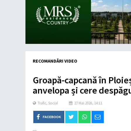
RECOMANDĂRI VIDEO
Groapă-capcană în Ploieșt
anvelopa și cere despăgu
Trafic
,
Social
27 Mai 2026, 14:11
FACEBOOK