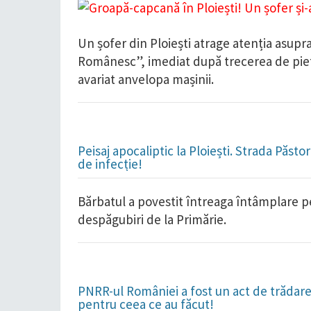
Un șofer din Ploiești atrage atenția asupr
Românesc”, imediat după trecerea de pieto
avariat anvelopa mașinii.
Peisaj apocaliptic la Ploiești. Strada Păst
de infecție!
Bărbatul a povestit întreaga întâmplare p
despăgubiri de la Primărie.
PNRR-ul României a fost un act de trădare 
pentru ceea ce au făcut!