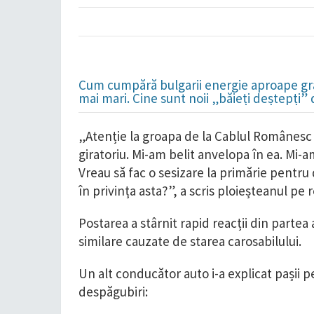
Cum cumpără bulgarii energie aproape grat
mai mari. Cine sunt noii „băieți deștepți”
„Atenție la groapa de la Cablul Românesc 
giratoriu. Mi-am belit anvelopa în ea. Mi-
Vreau să fac o sesizare la primărie pentru
în privința asta?”, a scris ploieșteanul pe 
Postarea a stârnit rapid reacții din parte
similare cauzate de starea carosabilului.
Un alt conducător auto i-a explicat pașii pe
despăgubiri: