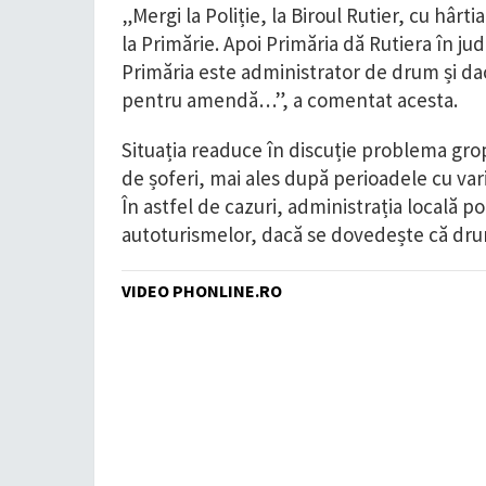
„Mergi la Poliție, la Biroul Rutier, cu hârt
la Primărie. Apoi Primăria dă Rutiera în ju
Primăria este administrator de drum și dac
pentru amendă…”, a comentat acesta.
Situația readuce în discuție problema grop
de șoferi, mai ales după perioadele cu var
În astfel de cazuri, administrația locală 
autoturismelor, dacă se dovedește că drum
VIDEO PHONLINE.RO