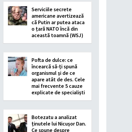
Serviciile secrete
americane avertizează
că Putin ar putea ataca
o țară NATO încă din
această toamnă (WSJ)
Pofta de dulce: ce
încearcă să-ți spună
organismul și de ce
apare atât de des. Cele
mai frecvente 5 cauze
explicate de specialiști
Botezatu a analizat
ținutele lui Nicușor Dan.
Ce spune despre