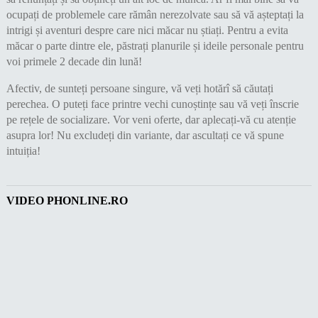
ocupați de problemele care rămân nerezolvate sau să vă așteptați la
intrigi și aventuri despre care nici măcar nu știați. Pentru a evita
măcar o parte dintre ele, păstrați planurile și ideile personale pentru
voi primele 2 decade din lună!
Afectiv, de sunteți persoane singure, vă veți hotărî să căutați
perechea. O puteți face printre vechi cunoștințe sau vă veți înscrie
pe rețele de socializare. Vor veni oferte, dar aplecați-vă cu atenție
asupra lor! Nu excludeți din variante, dar ascultați ce vă spune
intuiția!
VIDEO PHONLINE.RO