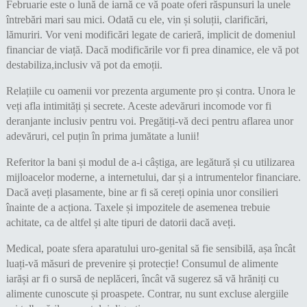
Februarie este o lună de iarnă ce vă poate oferi răspunsuri la unele
întrebări mari sau mici. Odată cu ele, vin și soluții, clarificări,
lămuriri. Vor veni modificări legate de carieră, implicit de domeniul
financiar de viață. Dacă modificările vor fi prea dinamice, ele vă pot
destabiliza,inclusiv vă pot da emoții.
Relațiile cu oamenii vor prezenta argumente pro și contra. Unora le
veți afla intimități și secrete. Aceste adevăruri incomode vor fi
deranjante inclusiv pentru voi. Pregătiți-vă deci pentru aflarea unor
adevăruri, cel puțin în prima jumătate a lunii!
Referitor la bani și modul de a-i câștiga, are legătură și cu utilizarea
mijloacelor moderne, a internetului, dar și a intrumentelor financiare.
Dacă aveți plasamente, bine ar fi să cereți opinia unor consilieri
înainte de a acționa. Taxele și impozitele de asemenea trebuie
achitate, ca de altfel și alte tipuri de datorii dacă aveți.
Medical, poate sfera aparatului uro-genital să fie sensibilă, așa încât
luați-vă măsuri de prevenire și protecție! Consumul de alimente
iarăși ar fi o sursă de neplăceri, încât vă sugerez să vă hrăniți cu
alimente cunoscute și proaspete. Contrar, nu sunt excluse alergiile