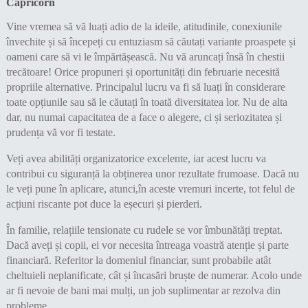
Capricorn
Vine vremea să vă luați adio de la ideile, atitudinile, conexiunile
învechite și să începeți cu entuziasm să căutați variante proaspete și
oameni care să vi le împărtășească. Nu vă aruncați însă în chestii
trecătoare! Orice propuneri și oportunități din februarie necesită
propriile alternative. Principalul lucru va fi să luați în considerare
toate opțiunile sau să le căutați în toată diversitatea lor. Nu de alta
dar, nu numai capacitatea de a face o alegere, ci și seriozitatea și
prudența vă vor fi testate.
Veți avea abilități organizatorice excelente, iar acest lucru va
contribui cu siguranță la obținerea unor rezultate frumoase. Dacă nu
le veți pune în aplicare, atunci,în aceste vremuri incerte, tot felul de
acțiuni riscante pot duce la eșecuri și pierderi.
În familie, relațiile tensionate cu rudele se vor îmbunătăți treptat.
Dacă aveți și copii, ei vor necesita întreaga voastră atenție și parte
financiară. Referitor la domeniul financiar, sunt probabile atât
cheltuieli neplanificate, cât și încasări bruște de numerar. Acolo unde
ar fi nevoie de bani mai mulți, un job suplimentar ar rezolva din
probleme.