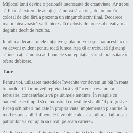
Mijlocul lunii devine o perioadă interesantă de creativitate. Ar trebui
să fiți însă extrem de atenți și să nu vă lăsați duși de un număr
colosal de idei fără a prezenta un singur obiectiv final. Deoarece
majoritatea voastră va fi interesată exclusiv de procesul creativ, mai
degrabă decât de rezultat.
În ultima decadă, unele inițiative și planuri vor eșua, iar acest lucru
va deveni evident pentru toată lumea. Așa că ar trebui să fiți atenți,
să încercați să nu riscați finanțele sau reputația, sărind fără ezitare în
oferte dubioase.
Taur
Pentru voi, utilizarea metodelor învechite vor deveni un băț în roata
treburilor. Chiar nu veți regreta dacă veți încerca ceva nou în
februarie, concentrându-vă pe ultimele tendințe. În relațiile cu
oamenii este timpul să demonstrați cunoștințe și abilități progresive.
Faceți schimbări radicale în propria viață, implementați planurile în
mod responsabil! Influențele favorabile ale asistenților, aliaților sau
patronilor vă vor ajuta să urcați pe scara carierei.
Al doilea decan va fi important să încetiniți și să evaluați cu atenție