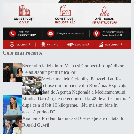
Cele mai recente
Secretul relației dintre Misha și Connect-R după divorț.
Ce au stabilit pentru fiica lor
Medicamentele Colebil și Panzcebil au fost
retrase din farmaciile din România. Explicația
dată de Agenția Națională a Medicamentului
Monica Dascălu, de nerecunoscut la 48 de ani. Cum arată
după ce a slăbit 10 kilograme. „Nu mă simt bine în
această perioadă”
Anamaria Prodan dă din casă! Ce relație are cu tatăl lui
Ronald Gavril