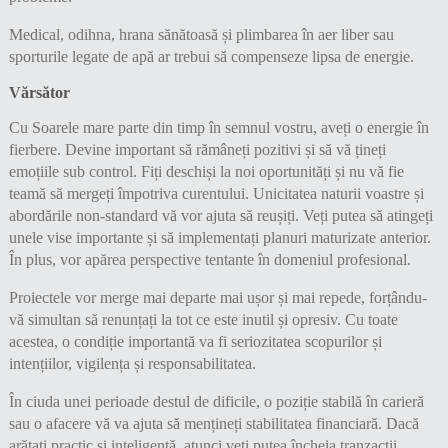
Medical, odihna, hrana sănătoasă și plimbarea în aer liber sau
sporturile legate de apă ar trebui să compenseze lipsa de energie.
Vărsător
Cu Soarele mare parte din timp în semnul vostru, aveți o energie în
fierbere. Devine important să rămâneți pozitivi și să vă țineți
emoțiile sub control. Fiți deschiși la noi oportunități și nu vă fie
teamă să mergeți împotriva curentului. Unicitatea naturii voastre și
abordările non-standard vă vor ajuta să reușiți. Veți putea să atingeți
unele vise importante și să implementați planuri maturizate anterior.
În plus, vor apărea perspective tentante în domeniul profesional.
Proiectele vor merge mai departe mai ușor și mai repede, forțându-
vă simultan să renunțați la tot ce este inutil și opresiv. Cu toate
acestea, o condiție importantă va fi seriozitatea scopurilor și
intențiilor, vigilența și responsabilitatea.
În ciuda unei perioade destul de dificile, o poziție stabilă în carieră
sau o afacere vă va ajuta să mențineți stabilitatea financiară. Dacă
arătați practic și inteligență, atunci veți putea încheia tranzacții