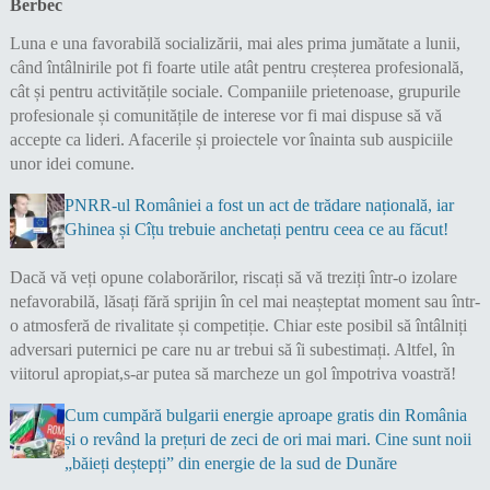
Berbec
Luna e una favorabilă socializării, mai ales prima jumătate a lunii,
când întâlnirile pot fi foarte utile atât pentru creșterea profesională,
cât și pentru activitățile sociale. Companiile prietenoase, grupurile
profesionale și comunitățile de interese vor fi mai dispuse să vă
accepte ca lideri. Afacerile și proiectele vor înainta sub auspiciile
unor idei comune.
PNRR-ul României a fost un act de trădare națională, iar
Ghinea și Cîțu trebuie anchetați pentru ceea ce au făcut!
Dacă vă veți opune colaborărilor, riscați să vă treziți într-o izolare
nefavorabilă, lăsați fără sprijin în cel mai neașteptat moment sau într-
o atmosferă de rivalitate și competiție. Chiar este posibil să întâlniți
adversari puternici pe care nu ar trebui să îi subestimați. Altfel, în
viitorul apropiat,s-ar putea să marcheze un gol împotriva voastră!
Cum cumpără bulgarii energie aproape gratis din România
și o revând la prețuri de zeci de ori mai mari. Cine sunt noii
„băieți deștepți” din energie de la sud de Dunăre