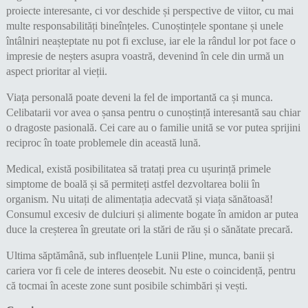
proiecte interesante, ci vor deschide și perspective de viitor, cu mai
multe responsabilități bineînțeles. Cunoștințele spontane și unele
întâlniri neașteptate nu pot fi excluse, iar ele la rândul lor pot face o
impresie de neșters asupra voastră, devenind în cele din urmă un
aspect prioritar al vieții.
Viața personală poate deveni la fel de importantă ca și munca.
Celibatarii vor avea o șansa pentru o cunoștință interesantă sau chiar
o dragoste pasională. Cei care au o familie unită se vor putea sprijini
reciproc în toate problemele din această lună.
Medical, există posibilitatea să tratați prea cu ușurință primele
simptome de boală și să permiteți astfel dezvoltarea bolii în
organism. Nu uitați de alimentația adecvată și viața sănătoasă!
Consumul excesiv de dulciuri și alimente bogate în amidon ar putea
duce la creșterea în greutate ori la stări de rău și o sănătate precară.
Ultima săptămână, sub influențele Lunii Pline, munca, banii și
cariera vor fi cele de interes deosebit. Nu este o coincidență, pentru
că tocmai în aceste zone sunt posibile schimbări și vești.