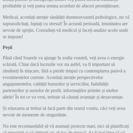
profitabile și veți putea semna acorduri de afaceri promițătoare.
Medical, acordați atenție sănătății dumneavoastră psihologice, nu vă
suprasolicitați, luptați cu stresul! În această perioadă, imunitatea are
nevoie de sprijin. Consultați-vă medicul și faceți analize acolo unde
se impune!
Pești
Până când Soarele va ajunge în zodia voastră, veți avea o energie
scăzută. Chiar dacă lucrurile vor sta astfel, va fi important să
rămâneți în mișcare, fără a pierde timpul cu contemplarea pasivă a
evenimentelor curente. Acordați atenție perspectivelor
angajamentelor, calității bunurilor și serviciilor, fiabilității
partenerilor și surselor de profit, informațiilor primite și multor
altele! În tot ce va veni, trebuie să căutați avantaje și dezavantaje.
Și relaxarea ar trebui să facă parte din orarul vostru, căci veți avea
nevoie de momente de singurătate.
Nu este recomandabil să vă asumați proiecte mari, nici să planificați
să renunțați și să obțineți un alt loc de muncă. Ar fi mai bine să vă