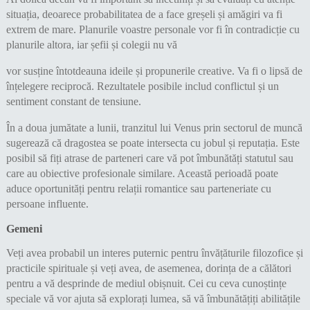
situația, deoarece probabilitatea de a face greșeli și amăgiri va fi
extrem de mare. Planurile voastre personale vor fi în contradicție cu
planurile altora, iar șefii și colegii nu vă
vor susține întotdeauna ideile și propunerile creative. Va fi o lipsă de
înțelegere reciprocă. Rezultatele posibile includ conflictul și un
sentiment constant de tensiune.
În a doua jumătate a lunii, tranzitul lui Venus prin sectorul de muncă
sugerează că dragostea se poate intersecta cu jobul și reputația. Este
posibil să fiți atrase de parteneri care vă pot îmbunătăți statutul sau
care au obiective profesionale similare. Această perioadă poate
aduce oportunități pentru relații romantice sau parteneriate cu
persoane influente.
Gemeni
Veți avea probabil un interes puternic pentru învățăturile filozofice și
practicile spirituale și veți avea, de asemenea, dorința de a călători
pentru a vă desprinde de mediul obișnuit. Cei cu ceva cunoștințe
speciale vă vor ajuta să explorați lumea, să vă îmbunătățiți abilitățile