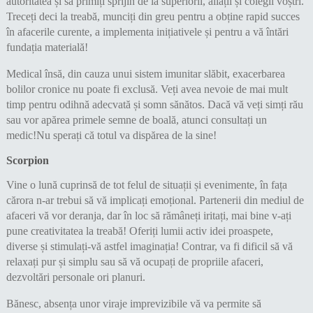
autoritatea și să primiți sprijin de la superiorii, aliații și colegii voștri.
Treceți deci la treabă, munciți din greu pentru a obține rapid succes
în afacerile curente, a implementa inițiativele și pentru a vă întări
fundația materială!
Medical însă, din cauza unui sistem imunitar slăbit, exacerbarea
bolilor cronice nu poate fi exclusă. Veți avea nevoie de mai mult
timp pentru odihnă adecvată și somn sănătos. Dacă vă veți simți rău
sau vor apărea primele semne de boală, atunci consultați un
medic!Nu sperați că totul va dispărea de la sine!
Scorpion
Vine o lună cuprinsă de tot felul de situații și evenimente, în fața
cărora n-ar trebui să vă implicați emoțional. Partenerii din mediul de
afaceri vă vor deranja, dar în loc să rămâneți iritați, mai bine v-ați
pune creativitatea la treabă! Oferiți lumii activ idei proaspete,
diverse și stimulați-vă astfel imaginația! Contrar, va fi dificil să vă
relaxați pur și simplu sau să vă ocupați de propriile afaceri,
dezvoltări personale ori planuri.
Bănesc, absența unor viraje imprevizibile vă va permite să