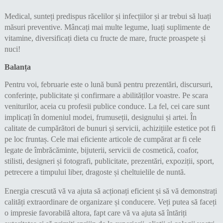
Medical, sunteți predispus răcelilor și infecțiilor și ar trebui să luați
măsuri preventive. Mâncați mai multe legume, luați suplimente de
vitamine, diversificați dieta cu fructe de mare, fructe proaspete și
nuci!
Balanța
Pentru voi, februarie este o lună bună pentru prezentări, discursuri,
conferințe, publicitate și confirmare a abilităților voastre. Pe scara
veniturilor, aceia cu profesii publice conduce. La fel, cei care sunt
implicați în domeniul modei, frumuseții, designului și artei. În
calitate de cumpărători de bunuri și servicii, achizițiile estetice pot fi
pe loc fruntaș. Cele mai eficiente articole de cumpărat ar fi cele
legate de îmbrăcăminte, bijuterii, servicii de cosmetică, coafor,
stilisti, designeri și fotografi, publicitate, prezentări, expoziții, sport,
petrecere a timpului liber, dragoste și cheltuielile de nuntă.
Energia crescută vă va ajuta să acționați eficient și să vă demonstrați
calități extraordinare de organizare și conducere. Veți putea să faceți
o impresie favorabilă altora, fapt care vă va ajuta să întăriți