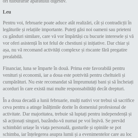
ori tulburările aparatului digestiv.
Leu
Pentru voi, februarie poate aduce atât realizări, cât și contradicții în
legăturile și relațiile importante. Puteți găsi noi oameni sau prieteni
cu gânduri similare, care vă vor împărtăși cu bucurie interesele și vă
vor oferi asistență în tot felul de chestiuni și inițiative. Dar chiar și
așa, nu vă recomand activități complexe și riscante fără pregatire
prealabilă.
Financiar, luna se împarte în două. Prima este favorabilă pentru
venituri și economii, iar a doua este potrivită pentru cheltuieli și
cumpărături. Nu este recomandat să împrumutați bani și să încheiați
acorduri în care există mai multe responsabilități decât drepturi.
În a doua decadă a lunii februarie, mulți nativi vor trebui să sacrifice
ceva pentru a atinge înălțimile dorite în domeniul profesional de
activitate. Dar majoritatea, trebuie să luptați pentru independență și
să acționați singuri, bazându-vă numai pe voi înșivă. Se prevăd
schimbări uriașe în viața personală, gusturile și opiniile se pot
schimba, iar înțelegerea asupra lumii și a evenimentelor care au loc