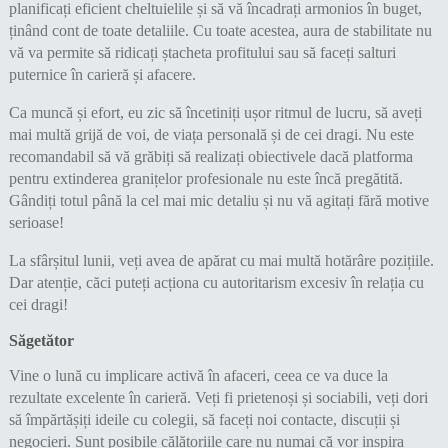
planificați eficient cheltuielile și să vă încadrați armonios în buget,
ținând cont de toate detaliile. Cu toate acestea, aura de stabilitate nu
vă va permite să ridicați ștacheta profitului sau să faceți salturi
puternice în carieră și afacere.
Ca muncă și efort, eu zic să încetiniți ușor ritmul de lucru, să aveți
mai multă grijă de voi, de viața personală și de cei dragi. Nu este
recomandabil să vă grăbiți să realizați obiectivele dacă platforma
pentru extinderea granițelor profesionale nu este încă pregătită.
Gândiți totul până la cel mai mic detaliu și nu vă agitați fără motive
serioase!
La sfârșitul lunii, veți avea de apărat cu mai multă hotărâre pozițiile.
Dar atenție, căci puteți acționa cu autoritarism excesiv în relația cu
cei dragi!
Săgetător
Vine o lună cu implicare activă în afaceri, ceea ce va duce la
rezultate excelente în carieră. Veți fi prietenoși și sociabili, veți dori
să împărtășiți ideile cu colegii, să faceți noi contacte, discuții și
negocieri. Sunt posibile călătoriile care nu numai că vor inspira