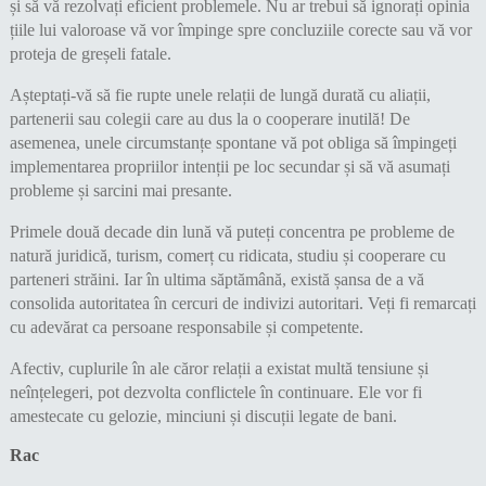
și să vă rezolvați eficient problemele. Nu ar trebui să ignorați opinia
țiile lui valoroase vă vor împinge spre concluziile corecte sau vă vor
proteja de greșeli fatale.
Așteptați-vă să fie rupte unele relații de lungă durată cu aliații,
partenerii sau colegii care au dus la o cooperare inutilă! De
asemenea, unele circumstanțe spontane vă pot obliga să împingeți
implementarea propriilor intenții pe loc secundar și să vă asumați
probleme și sarcini mai presante.
Primele două decade din lună vă puteți concentra pe probleme de
natură juridică, turism, comerț cu ridicata, studiu și cooperare cu
parteneri străini. Iar în ultima săptămână, există șansa de a vă
consolida autoritatea în cercuri de indivizi autoritari. Veți fi remarcați
cu adevărat ca persoane responsabile și competente.
Afectiv, cuplurile în ale căror relații a existat multă tensiune și
neînțelegeri, pot dezvolta conflictele în continuare. Ele vor fi
amestecate cu gelozie, minciuni și discuții legate de bani.
Rac