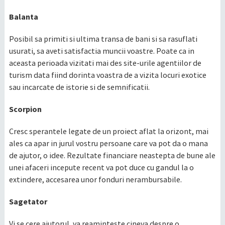
Balanta
Posibil sa primiti si ultima transa de bani si sa rasuflati
usurati, sa aveti satisfactia muncii voastre. Poate ca in
aceasta perioada vizitati mai des site-urile agentiilor de
turism data fiind dorinta voastra de a vizita locuri exotice
sau incarcate de istorie si de semnificatii.
Scorpion
Cresc sperantele legate de un proiect aflat la orizont, mai
ales ca apar in jurul vostru persoane care va pot da o mana
de ajutor, o idee. Rezultate financiare neastepta de bune ale
unei afaceri incepute recent va pot duce cu gandul la o
extindere, accesarea unor fonduri nerambursabile.
Sagetator
Vi se cere ajutorul, va reaminteste cineva despre o