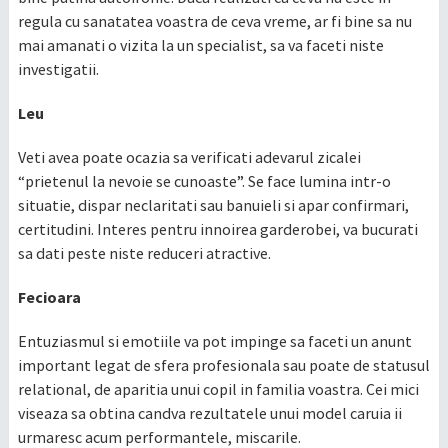
regula cu sanatatea voastra de ceva vreme, ar fi bine sa nu
mai amanati o vizita la un specialist, sa va faceti niste
investigatii.
Leu
Veti avea poate ocazia sa verificati adevarul zicalei
“prietenul la nevoie se cunoaste”. Se face lumina intr-o
situatie, dispar neclaritati sau banuieli si apar confirmari,
certitudini. Interes pentru innoirea garderobei, va bucurati
sa dati peste niste reduceri atractive.
Fecioara
Entuziasmul si emotiile va pot impinge sa faceti un anunt
important legat de sfera profesionala sau poate de statusul
relational, de aparitia unui copil in familia voastra. Cei mici
viseaza sa obtina candva rezultatele unui model caruia ii
urmaresc acum performantele, miscarile.