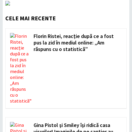
CELE MAI RECENTE
Florin Ristei, reacție după ce a fost
pus la zid în mediul online: „Am
răspuns cu o statistică”
Gina Pistol și Smiley își ridică casa
visurilor! Imaginile de pe șantier au