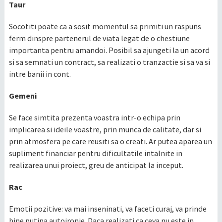
Taur
Socotiti poate ca a sosit momentul sa primiti un raspuns
ferm dinspre partenerul de viata legat de o chestiune
importanta pentru amandoi. Posibil sa ajungeti la un acord
si sa semnati un contract, sa realizati o tranzactie si sa va si
intre banii in cont.
Gemeni
Se face simtita prezenta voastra intr-o echipa prin
implicarea si ideile voastre, prin munca de calitate, dar si
prin atmosfera pe care reusiti sa o creati. Ar putea aparea un
supliment financiar pentru dificultatile intalnite in
realizarea unui proiect, greu de anticipat la inceput.
Rac
Emotii pozitive: va mai inseninati, va faceti curaj, va prinde
bine putina autoironie. Daca realizati ca ceva nu este in