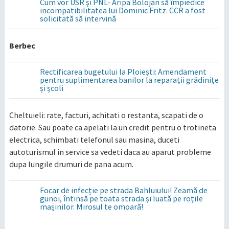
Cum vor USR şi PNL- Aripa Bolojan să împiedice
incompatibilitatea lui Dominic Fritz. CCR a fost
solicitată să intervină
Berbec
Rectificarea bugetului la Ploiești: Amendament
pentru suplimentarea banilor la reparații grădinițe
și școli
Cheltuieli: rate, facturi, achitati o restanta, scapati de o
datorie. Sau poate ca apelati la un credit pentru o trotineta
electrica, schimbati telefonul sau masina, duceti
autoturismul in service sa vedeti daca au aparut probleme
dupa lungile drumuri de pana acum.
Focar de infecție pe strada Bahluiului! Zeamă de
gunoi, întinsă pe toata strada și luată pe roțile
mașinilor. Mirosul te omoară!