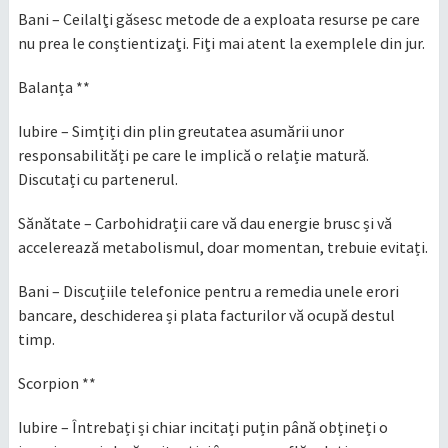
Bani – Ceilalţi găsesc metode de a exploata resurse pe care
nu prea le conştientizaţi. Fiţi mai atent la exemplele din jur.
Balanța **
Iubire – Simțiți din plin greutatea asumării unor
responsabilități pe care le implică o relație matură.
Discutați cu partenerul.
Sănătate – Carbohidrații care vă dau energie brusc și vă
accelerează metabolismul, doar momentan, trebuie evitați.
Bani – Discuțiile telefonice pentru a remedia unele erori
bancare, deschiderea și plata facturilor vă ocupă destul
timp.
Scorpion **
Iubire – Întrebați și chiar incitați puțin până obțineți o