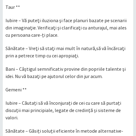
Taur **
Iubire – Vă puteţi iluziona şi face planuri bazate pe scenarii
din imaginaţie. Verificaţi şi clarificaţi cu anturajul, mai ales
cu persoana care-ți place.
Sănătate – Vreţi să staţi mai mult în natură,să vă încărcaţi
prin a petrece timp cu cei apropiaţi.
Bani – Câştigul semnificativ provine din popriile talente şi
idei. Nu vă bazaţi pe ajutorul celor din jur acum.
Gemeni **
Iubire – Căutați să vă înconjurați de cei cu care să purtați
discuții mai principiale, legate de credință și sisteme de
valori.
Sănătate – Găsiți soluții eficiente în metode alternative-