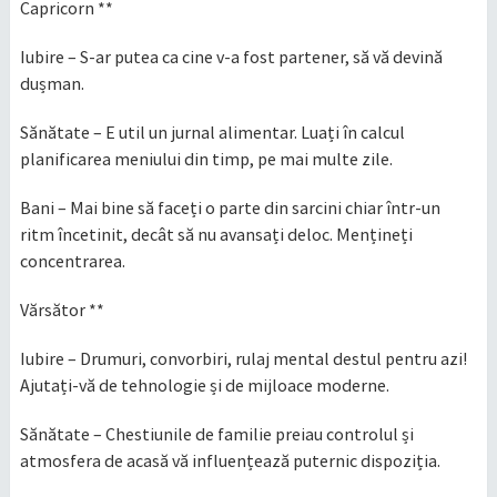
Capricorn **
Iubire – S-ar putea ca cine v-a fost partener, să vă devină
dușman.
Sănătate – E util un jurnal alimentar. Luați în calcul
planificarea meniului din timp, pe mai multe zile.
Bani – Mai bine să faceți o parte din sarcini chiar într-un
ritm încetinit, decât să nu avansați deloc. Mențineți
concentrarea.
Vărsător **
Iubire – Drumuri, convorbiri, rulaj mental destul pentru azi!
Ajutați-vă de tehnologie și de mijloace moderne.
Sănătate – Chestiunile de familie preiau controlul și
atmosfera de acasă vă influențează puternic dispoziția.