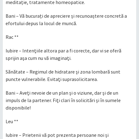
meditație, tratamente homeopatice.
Bani – Vă bucurați de apreciere și recunoaștere concretă a
efortului depus la locul de muncă.
Rac **
Iubire – Intenţiile altora par a fi corecte, dar vi se oferă
sprijin aşa cum nu vă imaginaţi.
Sănătate – Regimul de hidratare şi zona lombară sunt
puncte vulnerabile. Evitaţi suprasolicitarea.
Bani – Aveţi nevoie de un plan şi o viziune, dar şi de un
impuls de la partener. Fiţi clari în solicitări şi în sumele
disponibile!
Leu **
Iubire – Prietenii vă pot prezenta persoane noi și