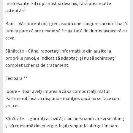
interesante. Fiți optimist și deschis, fără prea multe
așteptări!
Bani – Vă concentrați greu asupra unei singure sarcini. Toată
lumea pare că are nevoie să fie ajutată de dumneavoastră cu
ceva.
Sănătate – Când raportați informațiile din auzite la
propriile nevoi, e indicat să adaptați și nu să schimbați
complet schema de tratament.
Fecioara **
Iubire – Doar aveţi impresia că vă comportaţi matur.
Partenerul însă va răspunde maliţios dacă nu se face cum
vrea el.
Sănătate – Ignoraţi activităţi sau persoane care vi se plâng
şi vă consumă din energie. Ieşiţi singur la alergat în parc.