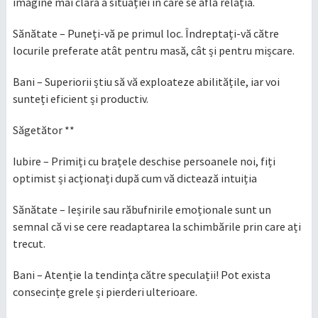
imagine mai clară a situației în care se află relația.
Sănătate – Puneți-vă pe primul loc. Îndreptați-vă către
locurile preferate atât pentru masă, cât și pentru mișcare.
Bani – Superiorii știu să vă exploateze abilitățile, iar voi
sunteți eficient și productiv.
Săgetător **
Iubire – Primiți cu brațele deschise persoanele noi, fiți
optimist și acționați după cum vă dictează intuiția
Sănătate – Ieșirile sau răbufnirile emoționale sunt un
semnal că vi se cere readaptarea la schimbările prin care ați
trecut.
Bani – Atenție la tendința către speculații! Pot exista
consecințe grele și pierderi ulterioare.