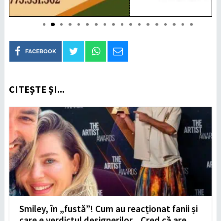
FACEBOOK
CITEȘTE ȘI...
Smiley, în „fustă”! Cum au reacționat fanii și
care e verdictul designerilor. „Cred că are