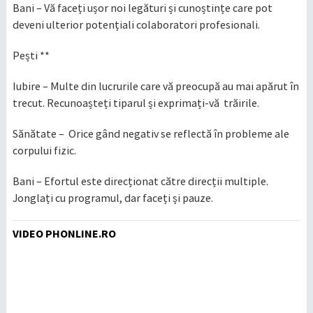
Bani – Vă faceți ușor noi legături și cunoștințe care pot
deveni ulterior potențiali colaboratori profesionali.
Pești **
Iubire – Multe din lucrurile care vă preocupă au mai apărut în
trecut. Recunoașteți tiparul și exprimați-vă trăirile.
Sănătate – Orice gând negativ se reflectă în probleme ale
corpului fizic.
Bani – Efortul este direcționat către direcții multiple.
Jonglați cu programul, dar faceți și pauze.
VIDEO PHONLINE.RO