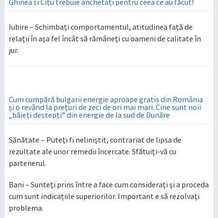
Ghinea și Cîțu trebuie anchetați pentru ceea ce au făcut!
Iubire – Schimbați comportamentul, atitudinea față de
relații în așa fel încât să rămâneți cu oameni de calitate în
jur.
Cum cumpără bulgarii energie aproape gratis din România
și o revând la prețuri de zeci de ori mai mari. Cine sunt noii
„băieți deștepți” din energie de la sud de Dunăre
Sănătate – Puteți fi neliniștit, contrariat de lipsa de
rezultate ale unor remedii încercate. Sfătuiți-vă cu
partenerul.
Bani – Sunteți prins între a face cum considerați și a proceda
cum sunt indicațiile superiorilor. Important e să rezolvați
problema.